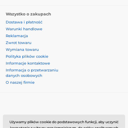
Wszystko o zakupach
Dostawa i płatność
Warunki handlowe
Reklamacja
Zwrot towaru
Wymiana towaru
Polityka plików cookie
Informacje kontaktowe
Informacja o przetwarzaniu
danych osobowych
O naszej firmie
Momanio s.r.o., Okružní 361/14, 74718, Píšť, Czechy,
Używamy plików cookie do podstawowych funkcji, aby uczynić
korzystanie z witryny przyjemniejszym, do celów analitycznych