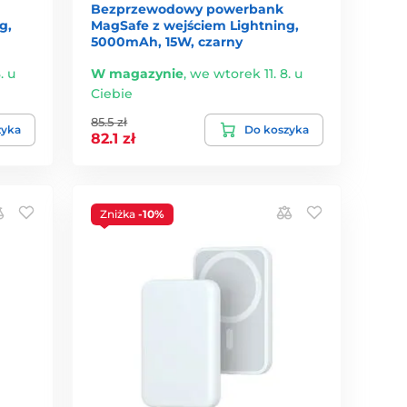
Bezprzewodowy powerbank
g,
MagSafe z wejściem Lightning,
5000mAh, 15W, czarny
. u
W magazynie
,
we wtorek 11. 8. u
Ciebie
85.5 zł
zyka
Do koszyka
82.1 zł
Zniżka
-10%