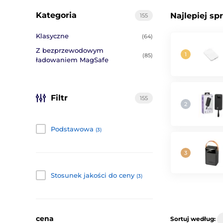
Kategoria
Najlepiej sp
155
Klasyczne
(64)
Z bezprzewodowym
(85)
ładowaniem MagSafe
Filtr
155
Podstawowa
(3)
Stosunek jakości do ceny
(3)
cena
Sortuj według: