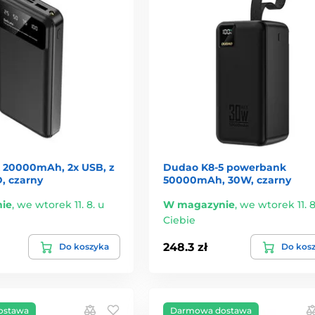
 20000mAh, 2x USB, z
Dudao K8-5 powerbank
, czarny
50000mAh, 30W, czarny
ie
,
we wtorek 11. 8. u
W magazynie
,
we wtorek 11. 8
Ciebie
248.3 zł
Do koszyka
Do kos
ostawa
Darmowa dostawa