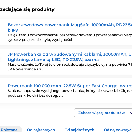
rzedające się produkty
Bezprzewodowy powerbank MagSafe, 10000mAh, PD22,5W
biały
Dzięki temu nowoczesnemu bezprzewodowemu powerbankowi Mag
zyskasz połączenie stylu, wydajności…
JP Powerbanka z 2 wbudowanymi kablami, 30000mAh, U
Lightning, z lampką LED, PD 22,5W, czarna
Masz wrażenie, że Twój telefon rozładowuje się szybciej, niż powinien? 
JP Powerbance z 2…
Powerbank 100 000 mAh, 22.5W Super Fast Charge, czarn
Szukasz naprawdę wydajnego powerbanku, który nie zawiedzie Cię n
podczas kilku dni bez dostępu…
Zobacz więcej produktów
Polecane
Od najtańszych
Od najdroższych
Od najnowszyc