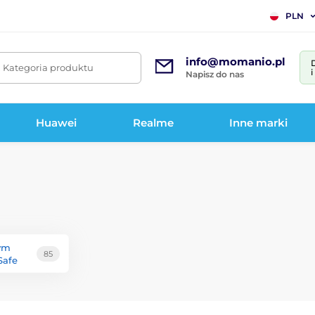
PLN
info@momanio.pl
. Kategoria produktu
Napisz do nas
Huawei
Realme
Inne marki
ym
85
Safe