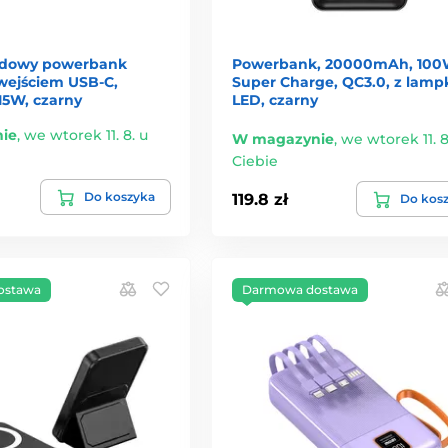
dowy powerbank
Powerbank, 20000mAh, 10
wejściem USB-C,
Super Charge, QC3.0, z lamp
5W, czarny
LED, czarny
ie
,
we wtorek 11. 8. u
W magazynie
,
we wtorek 11. 8
Ciebie
Do koszyka
119.8 zł
Do kos
ostawa
Darmowa dostawa