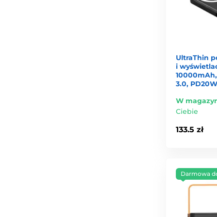
UltraThin 
i wyświetl
10000mAh, 
3.0, PD20W
W magazyn
Ciebie
133.5 zł
Darmowa d