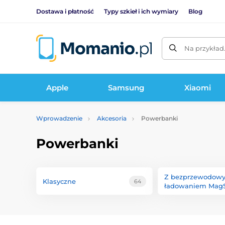
Dostawa i płatność
Typy szkieł i ich wymiary
Blog
Na przykład
Apple
Samsung
Xiaomi
Wprowadzenie
Akcesoria
Powerbanki
Powerbanki
Z bezprzewodow
Klasyczne
64
ładowaniem Mag