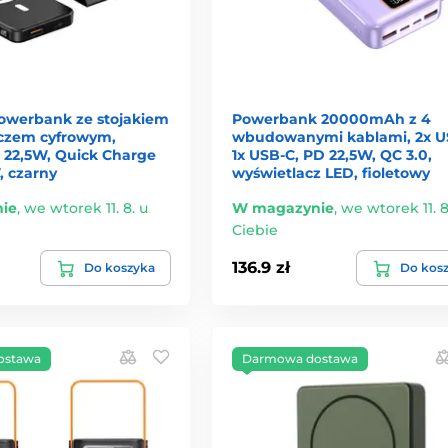
powerbank ze stojakiem
Powerbank 20000mAh z 4
aczem cyfrowym,
wbudowanymi kablami, 2x U
22,5W, Quick Charge
1x USB-C, PD 22,5W, QC 3.0,
, czarny
wyświetlacz LED, fioletowy
ie
,
we wtorek 11. 8. u
W magazynie
,
we wtorek 11. 8
Ciebie
136.9 zł
Do koszyka
Do kos
ostawa
Darmowa dostawa