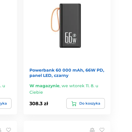
Powerbank 60 000 mAh, 66W PD,
panel LED, czarny
. u
W magazynie
,
we wtorek 11. 8. u
Ciebie
308.3 zł
zyka
Do koszyka