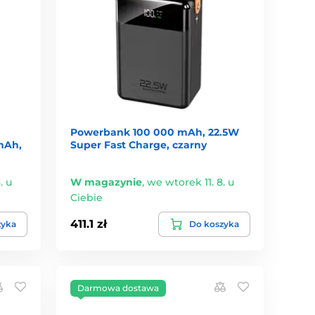
Powerbank 100 000 mAh, 22.5W
mAh,
Super Fast Charge, czarny
. u
W magazynie
,
we wtorek 11. 8. u
Ciebie
411.1 zł
zyka
Do koszyka
Darmowa dostawa