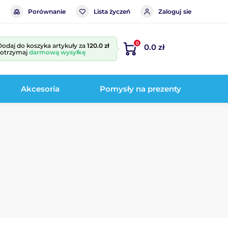
Porównanie
Lista życzeń
Zaloguj sie
0
Dodaj do koszyka artykuły za
120.0 zł
0.0 zł
i otrzymaj
darmową wysyłkę
Akcesoria
Pomysły na prezenty