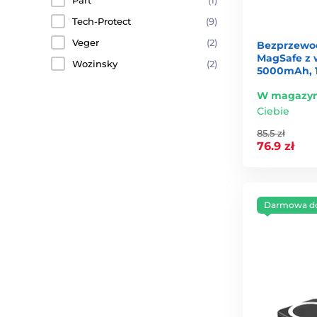
Part
(1)
Tech-Protect
(9)
Veger
(2)
Bezprzewo
MagSafe z 
Wozinsky
(2)
5000mAh, 1
W magazyn
Ciebie
85.5 zł
76.9 zł
Darmowa d