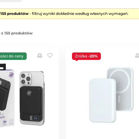
e 155 produktów
- filtruj wyniki dokładnie według własnych wymagań.
 z 155 produktów
kości do ceny
Zniżka
-20%