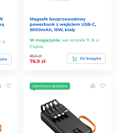
0W
Magsafe bezprzewodowy
ką
powerbank z wejściem USB-C,
5000mAh, 15W, biały
W magazynie
,
we wtorek 11. 8. u
. u
Ciebie
85.5 zł
Do koszyka
zyka
76.9 zł
Darmowa dostawa