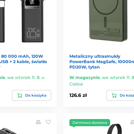
 80 000 mAh, 120W
Metaliczny ultrasmukły
USB + 2 kable, światło
PowerBank MagSafe, 10000
y
PD20W, tytan
ie
,
we wtorek 11. 8. u
W magazynie
,
we wtorek 11. 8
Ciebie
126.6 zł
Do koszyka
Do kos
Darmowa dostawa