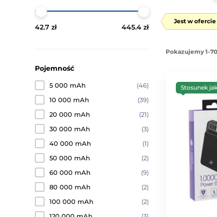
Jest w oferci
42.7 zł
445.4 zł
Pokazujemy 1-70
Pojemność
5 000 mAh
(46)
Stosunek ja
10 000 mAh
(39)
20 000 mAh
(21)
30 000 mAh
(3)
40 000 mAh
(1)
50 000 mAh
(2)
60 000 mAh
(9)
80 000 mAh
(2)
100 000 mAh
(2)
120 000 mAh
(3)