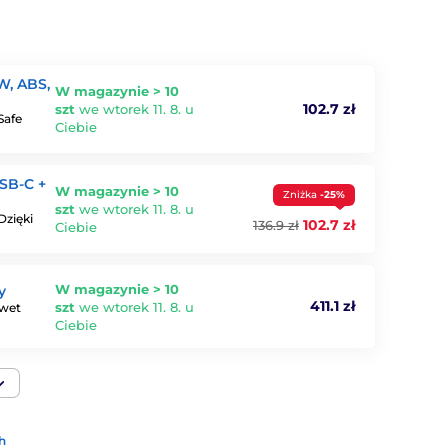
, ABS,
W magazynie > 10
102.7 zł
szt
we wtorek 11. 8. u
Safe
Ciebie
SB-C +
W magazynie > 10
Zniżka
-25%
szt
we wtorek 11. 8. u
Dzięki
102.7 zł
136.9 zł
Ciebie
W magazynie > 10
y
411.1 zł
szt
we wtorek 11. 8. u
awet
Ciebie
h