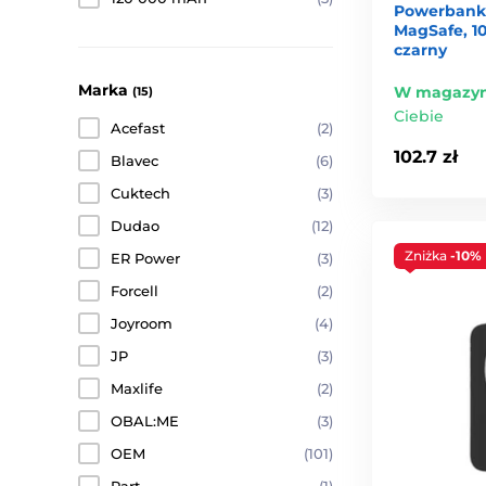
Powerbank
MagSafe, 1
czarny
Marka
W magazyn
(15)
Ciebie
Acefast
(2)
102.7 zł
Blavec
(6)
Cuktech
(3)
Dudao
(12)
Zniżka
-10%
ER Power
(3)
Forcell
(2)
Joyroom
(4)
JP
(3)
Maxlife
(2)
OBAL:ME
(3)
OEM
(101)