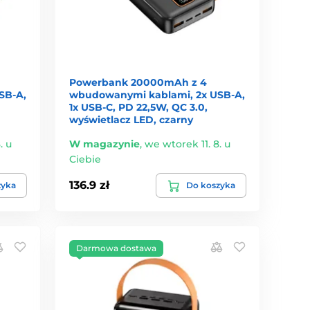
Powerbank 20000mAh z 4
SB-A,
wbudowanymi kablami, 2x USB-A,
1x USB-C, PD 22,5W, QC 3.0,
wyświetlacz LED, czarny
. u
W magazynie
,
we wtorek 11. 8. u
Ciebie
136.9 zł
zyka
Do koszyka
Darmowa dostawa