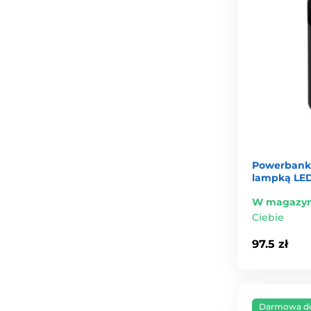
Powerbank
lampką LED
W magazyn
Ciebie
97.5 zł
Darmowa d