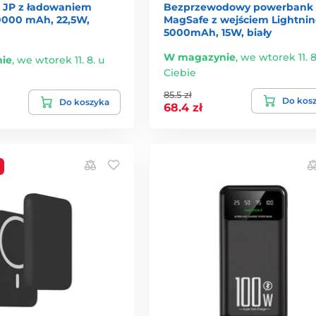
 JP z ładowaniem
Bezprzewodowy powerbank
0000 mAh, 22,5W,
MagSafe z wejściem Lightnin
5000mAh, 15W, biały
W magazynie
,
we wtorek 11. 8
ie
,
we wtorek 11. 8. u
Ciebie
85.5 zł
Do kos
Do koszyka
68.4 zł