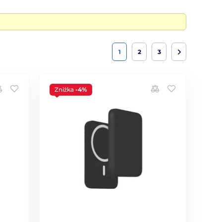
1
2
3
Zniżka
-4%