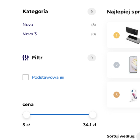
Kategoria
Najlepiej sp
9
Nova
(8)
Nova 3
(0)
Filtr
9
Podstawowa
(8)
cena
5 zł
34.1 zł
Sortuj według: