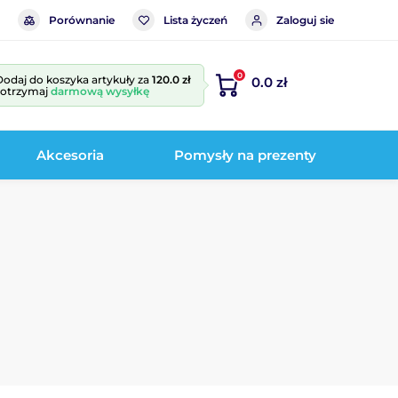
Porównanie
Lista życzeń
Zaloguj sie
0
Dodaj do koszyka artykuły za
120.0 zł
0.0 zł
i otrzymaj
darmową wysyłkę
Akcesoria
Pomysły na prezenty