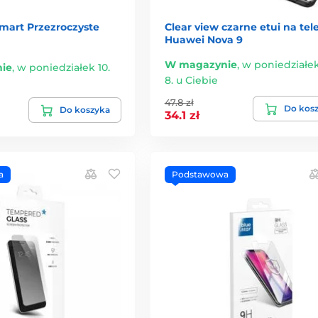
mart Przezroczyste
Clear view czarne etui na tel
Huawei Nova 9
W magazynie
,
w poniedziałek
ie
,
w poniedziałek 10.
8. u Ciebie
47.8 zł
Do kos
Do koszyka
34.1 zł
a
Podstawowa