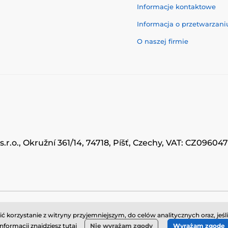
Informacje kontaktowe
Informacja o przetwarzan
O naszej firmie
.r.o., Okružní 361/14, 74718, Píšť, Czechy, VAT: CZ0960
© 2026 www.momanio.pl ⦁ Utworzono e-sklep
SIMPLIA.cz
korzystanie z witryny przyjemniejszym, do celów analitycznych oraz, jeśl
informacji znajdziesz
tutaj
Nie wyrażam zgody
Wyrażam zgodę