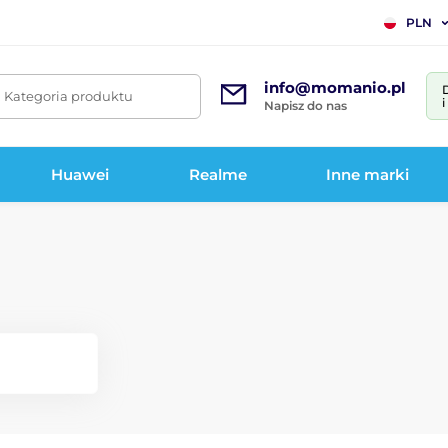
PLN
info@momanio.pl
. Kategoria produktu
Napisz do nas
Huawei
Realme
Inne marki