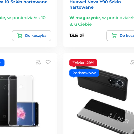
a 10 Szkło hartowane
Huawei Nova Y90 Szkło
hartowane
ie
,
w poniedziałek 10.
W magazynie
,
w poniedziałek
8. u Ciebie
13.5 zł
Do koszyka
Do kos
a
Zniżka
-29%
Podstawowa