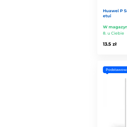
Huawei P S
etui
W magazyn
8. u Ciebie
13.5 zł
Podstawow