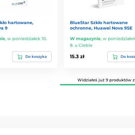
zkło hartowane,
BlueStar Szkło hartowane
a 9
ochronne, Huawei Nova 9SE
ie
,
w poniedziałek 10.
W magazynie
,
w poniedziałek
8. u Ciebie
15.3 zł
Do koszyka
Do kos
Widziałeś już 9 produktów z 