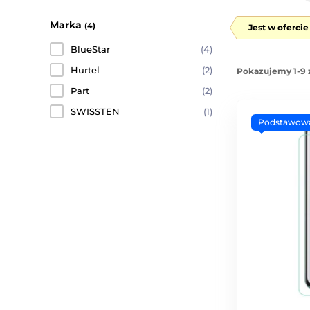
Marka
(4)
Jest w oferci
BlueStar
(4)
Hurtel
(2)
Pokazujemy 1-9 
Part
(2)
SWISSTEN
(1)
Podstawow