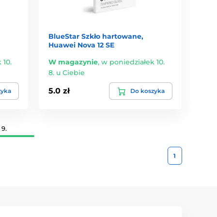
BlueStar Szkło hartowane,
Huawei Nova 12 SE
 10.
W magazynie
,
w poniedziałek 10.
8. u Ciebie
5.0 zł
zyka
Do koszyka
9.
1