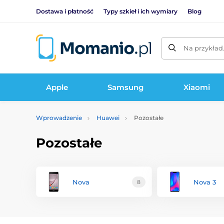
Dostawa i płatność
Typy szkieł i ich wymiary
Blog
Na przykład
Apple
Samsung
Xiaomi
Wprowadzenie
Huawei
Pozostałe
Pozostałe
Nova
Nova 3
8