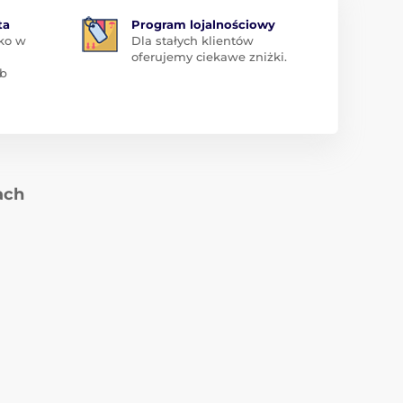
ta
Program lojalnościowy
ko w
Dla stałych klientów
oferujemy ciekawe zniżki.
ub
ach