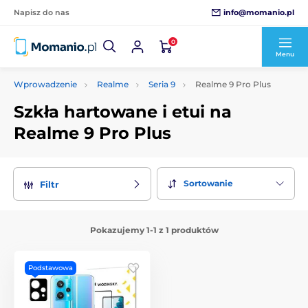
info@momanio.pl
Napisz do nas
0
Menu
Wprowadzenie
Realme
Seria 9
Realme 9 Pro Plus
Szkła hartowane i etui na
Realme 9 Pro Plus
Sortowanie
Filtr
Pokazujemy 1-1 z 1 produktów
Podstawowa