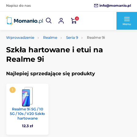
info@momanio.pl
Napisz do nas
0
Menu
Wprowadzenie
Realme
Seria 9
Realme 9i
Szkła hartowane i etui na
Realme 9i
Najlepiej sprzedające się produkty
Realme 9i 5G / 10
5G / 10s / V20 Szkło
hartowane
12.3 zł