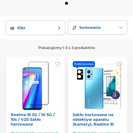
Sortowanie
Filtr
Pokazujemy 1-3 z 3 produktów
Podstawowa
Realme 9i 5G / 10 5G /
Szkło hartowane na
10s / V20 Szkło
obiektyw aparatu
hartowane
(kamery), Realme 9i
W magazynie
,
we wtorek 11.
W magazynie
,
we wtorek 11.