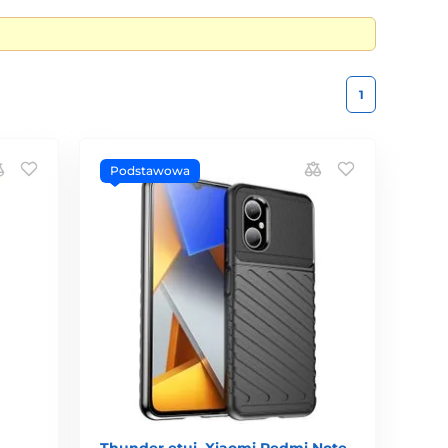
1
Podstawowa
Thunder etui, Xiaomi Redmi Note