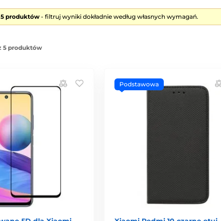
e 5 produktów
- filtruj wyniki dokładnie według własnych wymagań.
z 5 produktów
Podstawowa
owane 5D dla Xiaomi
Xiaomi Redmi 10 czarne etui