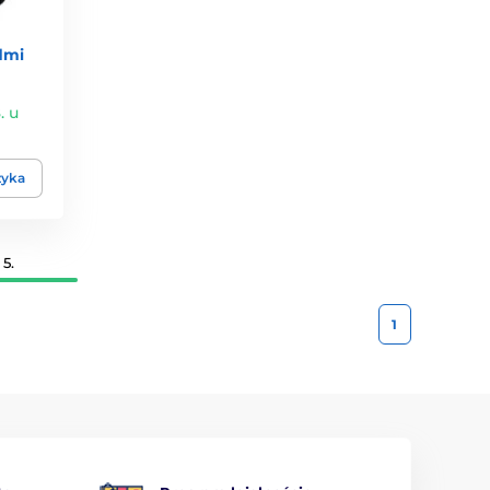
dmi
. u
zyka
5.
1