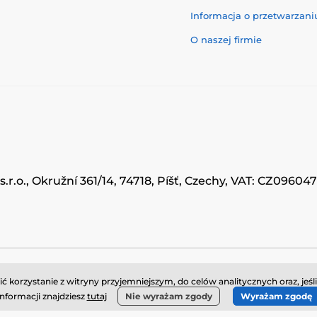
Informacja o przetwarzan
O naszej firmie
.r.o., Okružní 361/14, 74718, Píšť, Czechy, VAT: CZ0960
© 2026 www.momanio.pl ⦁ Utworzono e-sklep
SIMPLIA.cz
korzystanie z witryny przyjemniejszym, do celów analitycznych oraz, jeśl
informacji znajdziesz
tutaj
Nie wyrażam zgody
Wyrażam zgodę