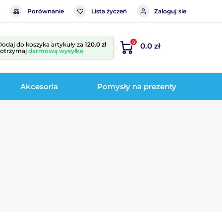
Porównanie
Lista życzeń
Zaloguj sie
0
Dodaj do koszyka artykuły za
120.0 zł
0.0 zł
i otrzymaj
darmową wysyłkę
Akcesoria
Pomysły na prezenty