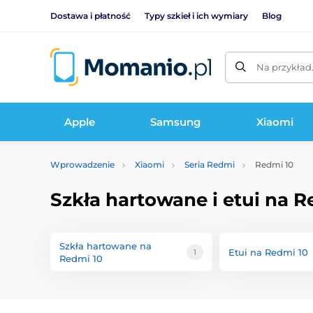
Dostawa i płatność
Typy szkieł i ich wymiary
Blog
Na przykład
Apple
Samsung
Xiaomi
Wprowadzenie
Xiaomi
Seria Redmi
Redmi 10
Szkła hartowane i etui na R
Szkła hartowane na
Etui na Redmi 10
1
Redmi 10