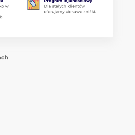
ta
Program lojalnościowy
ko w
Dla stałych klientów
oferujemy ciekawe zniżki.
ub
ach