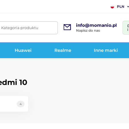
PLN
info@momanio.pl
. Kategoria produktu
Napisz do nas
Huawei
Realme
Inne marki
edmi 10
4