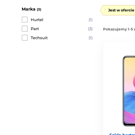
Marka
(3)
Jest w oferci
Hurtel
(1)
Part
(3)
Pokazujemy 1-5 
Techsuit
(1)
Szkło hart