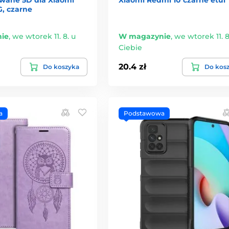
G, czarne
ie
,
we wtorek 11. 8. u
W magazynie
,
we wtorek 11. 8
Ciebie
20.4 zł
Do koszyka
Do kos
a
Podstawowa