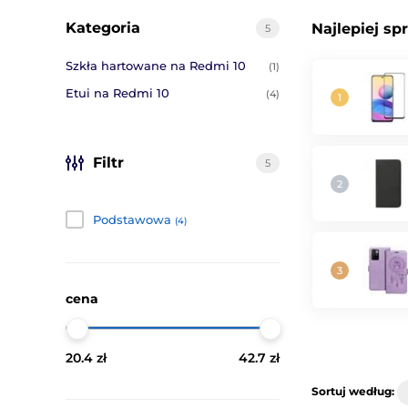
Kategoria
Najlepiej sp
5
Szkła hartowane na Redmi 10
(1)
Etui na Redmi 10
(4)
Filtr
5
Podstawowa
(4)
cena
20.4 zł
42.7 zł
Sortuj według: