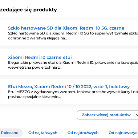
rzedające się produkty
Szkło hartowane 5D dla Xiaomi Redmi 10 5G, czarne
Szkło hartowane 5D dla Xiaomi Redmi 10 5G to super wytrzymałe szkł
ochronne z warstwą klejącą na…
Xiaomi Redmi 10 czarne etui
Eleganckie pikowane etui dla Xiaomi Redmi 10. pikowanie na krawędz
wewnętrzna powierzchnia z…
Etui Mezzo, Xiaomi Redmi 10 / 10 2022, wzór 1, fioletowy
Etui MEZZO z wytłaczanym wzorem. Możesz przechowywać karty i not
posiada specjalne kieszenie…
Zobacz więcej produktów
Polecane
Od najtańszych
Od najdroższych
Od najnowszyc