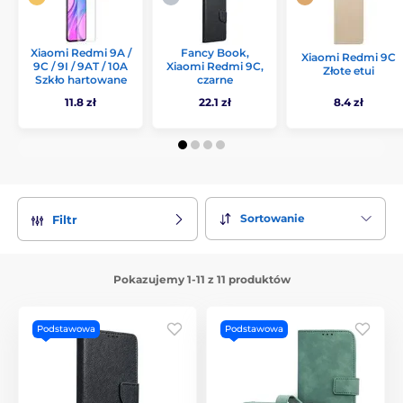
Xiaomi Redmi 9A /
Fancy Book,
Xiaomi Redmi 9C
9C / 9I / 9AT / 10A
Xiaomi Redmi 9C,
Złote etui
Szkło hartowane
czarne
11.8 zł
22.1 zł
8.4 zł
Sortowanie
Filtr
Pokazujemy 1-11 z 11 produktów
Podstawowa
Podstawowa