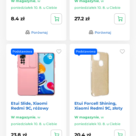
W magazynie
,
w
W magazynie
,
w
poniedziałek 10. 8. u Ciebie
poniedziałek 10. 8. u Ciebie
8.4 zł
27.2 zł
Porównaj
Porównaj
Podstawowa
Podstawowa
Etui Slide, Xiaomi
Etui Forcell Shining,
Redmi 9C, różowy
Xiaomi Redmi 9C, złoty
W magazynie
,
w
W magazynie
,
w
poniedziałek 10. 8. u Ciebie
poniedziałek 10. 8. u Ciebie
23.8 zł
20.4 zł