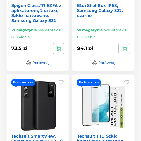
Spigen Glass.TR EZFit z
Etui ShellBox IP68,
aplikatorem, 2 sztuki,
Samsung Galaxy S22,
Szkło hartowane,
czarne
Samsung Galaxy S22
W magazynie
,
we wtorek 11.
W magazynie
,
we wtorek 11.
8. u Ciebie
8. u Ciebie
73.5 zł
94.1 zł
Porównaj
Porównaj
Podstawowa
Podstawowa
Techsuit SmartView,
Techsuit 111D Szkło
Samsung Galaxy S22 5G,
hartowane, Samsung