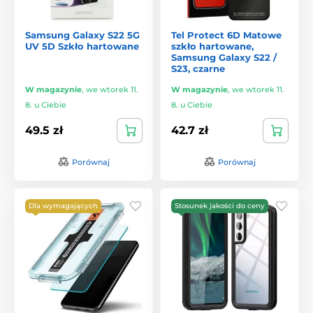
Samsung Galaxy S22 5G
Tel Protect 6D Matowe
UV 5D Szkło hartowane
szkło hartowane,
Samsung Galaxy S22 /
S23, czarne
W magazynie
,
we wtorek 11.
W magazynie
,
we wtorek 11.
8. u Ciebie
8. u Ciebie
49.5 zł
42.7 zł
Porównaj
Porównaj
Dla wymagających
Stosunek jakości do ceny