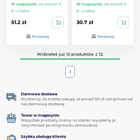
W magazynie
,
we wtorek 11.
W magazynie
,
we wtorek 11.
8. u Ciebie
8. u Ciebie
51.2 zł
30.7 zł
Porównaj
Porównaj
Widziałeś już 12 produktów z 12.
1
Darmowa dostawa
Wystarczy, że zrobisz zakupy za ponad 120 zł i otrzymasz od
nas darmową dostawę.
Towar w magazynie
Wszystkie produkty mamy na stanie i wysyłamy je
natychmiast po otrzymaniu zamówienia.
Szybka obsługa klienta