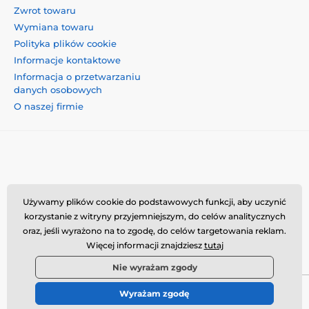
Zwrot towaru
Wymiana towaru
Polityka plików cookie
Informacje kontaktowe
Informacja o przetwarzaniu
danych osobowych
O naszej firmie
Momanio s.r.o., Okružní 361/14, 74718, Píšť, Czechy,
Używamy plików cookie do podstawowych funkcji, aby uczynić
VAT: CZ09604707, info@momanio.pl
korzystanie z witryny przyjemniejszym, do celów analitycznych
oraz, jeśli wyrażono na to zgodę, do celów targetowania reklam.
Więcej informacji znajdziesz
tutaj
Nie wyrażam zgody
Wyrażam zgodę
© 2026 www.momanio.pl ⦁ Utworzono e-sklep
SIMPLIA.cz