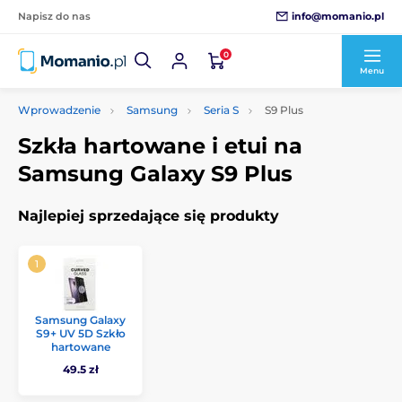
info@momanio.pl
Napisz do nas
0
Menu
Wprowadzenie
Samsung
Seria S
S9 Plus
Szkła hartowane i etui na
Samsung Galaxy S9 Plus
Najlepiej sprzedające się produkty
Samsung Galaxy
S9+ UV 5D Szkło
hartowane
49.5 zł