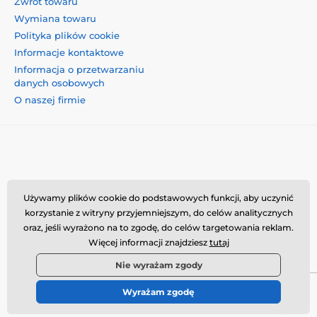
Zwrot towaru
Wymiana towaru
Polityka plików cookie
Informacje kontaktowe
Informacja o przetwarzaniu
danych osobowych
O naszej firmie
Momanio s.r.o., Okružní 361/14, 74718, Píšť, Czechy,
Używamy plików cookie do podstawowych funkcji, aby uczynić
VAT: CZ09604707, info@momanio.pl
korzystanie z witryny przyjemniejszym, do celów analitycznych
oraz, jeśli wyrażono na to zgodę, do celów targetowania reklam.
Więcej informacji znajdziesz
tutaj
Nie wyrażam zgody
Wyrażam zgodę
© 2026 www.momanio.pl ⦁ Utworzono e-sklep
SIMPLIA.cz