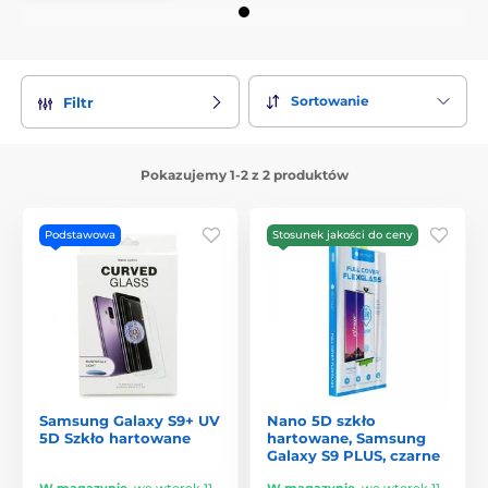
Sortowanie
Filtr
Pokazujemy 1-2 z 2 produktów
Podstawowa
Stosunek jakości do ceny
Samsung Galaxy S9+ UV
Nano 5D szkło
5D Szkło hartowane
hartowane, Samsung
Galaxy S9 PLUS, czarne
W magazynie
,
we wtorek 11.
W magazynie
,
we wtorek 11.