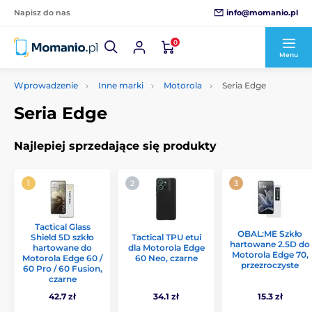
info@momanio.pl
Napisz do nas
0
Menu
Wprowadzenie
Inne marki
Motorola
Seria Edge
Seria Edge
Najlepiej sprzedające się produkty
Tactical Glass
OBAL:ME Szkło
Shield 5D szkło
Tactical TPU etui
hartowane 2.5D do
hartowane do
dla Motorola Edge
Motorola Edge 70,
Motorola Edge 60 /
60 Neo, czarne
przezroczyste
60 Pro / 60 Fusion,
czarne
42.7 zł
34.1 zł
15.3 zł