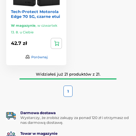
Tech-Protect Motorola
Edge 70 5G, czarne etui
W magazynie
,
w czwartek
13. 8. u Ciebie
42.7 zł
Porównaj
Widziałeś już 21 produktów z 21.
1
Darmowa dostawa
Wystarczy, że zrobisz zakupy za ponad 120 zł i otrzymasz od
nas darmową dostawę.
Towar w magazynie