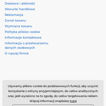
Dostawa i płatność
Warunki handlowe
Reklamacja
Zwrot towaru
Wymiana towaru
Polityka plików cookie
Informacje kontaktowe
Informacja o przetwarzaniu
danych osobowych
O naszej firmie
Momanio s.r.o., Okružní 361/14, 74718, Píšť, Czechy,
Używamy plików cookie do podstawowych funkcji, aby uczynić
VAT: CZ09604707, info@momanio.pl
korzystanie z witryny przyjemniejszym, do celów analitycznych
oraz, jeśli wyrażono na to zgodę, do celów targetowania reklam.
Więcej informacji znajdziesz
tutaj