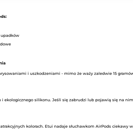
ods:
ki upadków
odowe
nia
arysowaniami i uszkodzeniami - mimo że waży zaledwie 15 gramów! 
 ekologicznego silikonu. Jeśli się zabrudzi lub pojawią się na nim
u atrakcyjnych kolorach. Etui nadaje słuchawkom AirPods ciekawy w