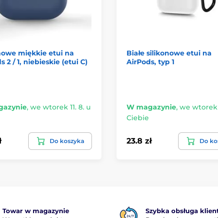
nowe miękkie etui na
Białe silikonowe etui na
 2 / 1, niebieskie (etui C)
AirPods, typ 1
azynie
,
we wtorek 11. 8. u
W magazynie
,
we wtorek 1
Ciebie
ł
23.8 zł
Do koszyka
Do ko
Towar w magazynie
Szybka obsługa klien