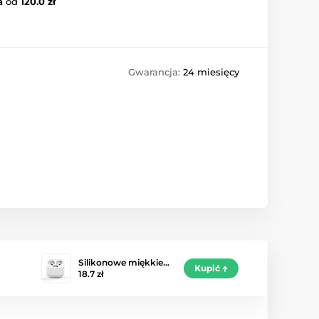
a
od
120.0 zł
Gwarancja:
24 miesięcy
Silikonowe miękkie…
Kupić
18.7 zł