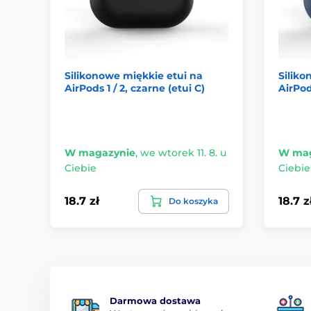
Silikonowe miękkie etui na
Siliko
AirPods 1 / 2, czarne (etui C)
AirPods
W magazynie
,
we wtorek 11. 8. u
W mag
Ciebie
Ciebie
18.7 zł
18.7 z
Do koszyka
Darmowa dostawa