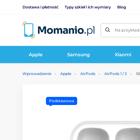
Dostawa i płatność
Typy szkieł i ich wymiary
Blog
Na przykład
Apple
Samsung
Xiaomi
Wprowadzenie
Apple
AirPods
AirPods 1 / 2
Si
Podstawowa