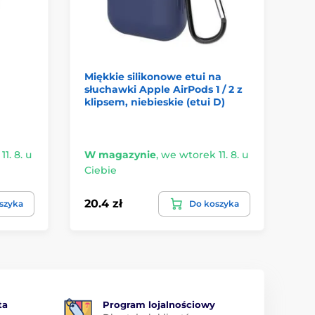
Miękkie silikonowe etui na
Si
słuchawki Apple AirPods 1 / 2 z
z 
klipsem, niebieskie (etui D)
ró
1. 8. u
W magazynie
,
we wtorek 11. 8. u
W 
Ciebie
Ci
20.4 zł
23
szyka
Do koszyka
ta
Program lojalnościowy