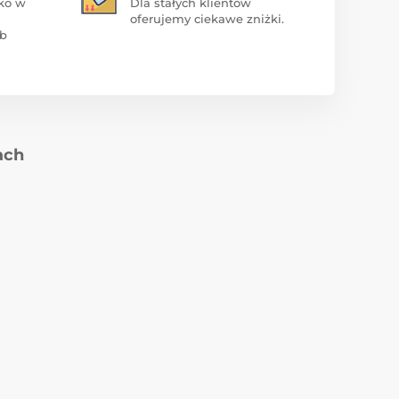
ko w
Dla stałych klientów
oferujemy ciekawe zniżki.
ub
ach