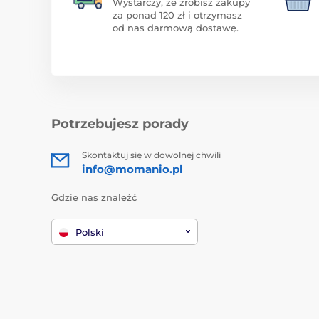
Wystarczy, że zrobisz zakupy
za ponad 120 zł i otrzymasz
od nas darmową dostawę.
Potrzebujesz porady
Skontaktuj się w dowolnej chwili
info@momanio.pl
Gdzie nas znaleźć
Polski