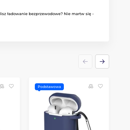
Wolisz ładowanie bezprzewodowe? Nie martw się -
Podstawowa
P