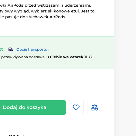
awki AirPods przed wstrząsami i uderzeniami,
ylowy wygląd, wybierz silikonowe etui. Jest to
nie pasuje do słuchawek AirPods.
zt
Opcje transportu ›
, przewidywana dostawa:
u Ciebie we wtorek 11. 8.
Dodaj do koszyka