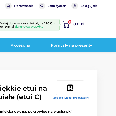
Porównanie
Lista życzeń
Zaloguj sie
0
Dodaj do koszyka artykuły za
120.0 zł
0.0 zł
i otrzymaj
darmową wysyłkę
Akcesoria
Pomysły na prezenty
ękkie etui na
białe (etui C)
Zobacz więcej produktów ›
, miękka osłona, pokrowiec na słuchawki