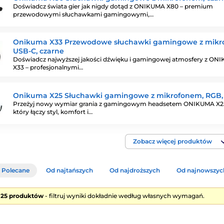
Doświadcz świata gier jak nigdy dotąd z ONIKUMA X80 – premium
przewodowymi słuchawkami gamingowymi,…
Onikuma X33 Przewodowe słuchawki gamingowe z mik
USB-C, czarne
Doświadcz najwyższej jakości dźwięku i gamingowej atmosfery z ON
X33 – profesjonalnymi…
Onikuma X25 Słuchawki gamingowe z mikrofonem, RGB,
Przeżyj nowy wymiar grania z gamingowym headsetem ONIKUMA X2
który łączy styl, komfort i…
Zobacz więcej produktów
Polecane
Od najtańszych
Od najdroższych
Od najnowszyc
e 25 produktów
- filtruj wyniki dokładnie według własnych wymagań.