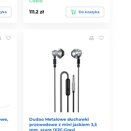
Ciebie
111.2 zł
zyka
Do koszyka
owe,
Dudao Metalowe słuchawki
przewodowe z mini jackiem 3,5
mm, szare (X2C-Gray)