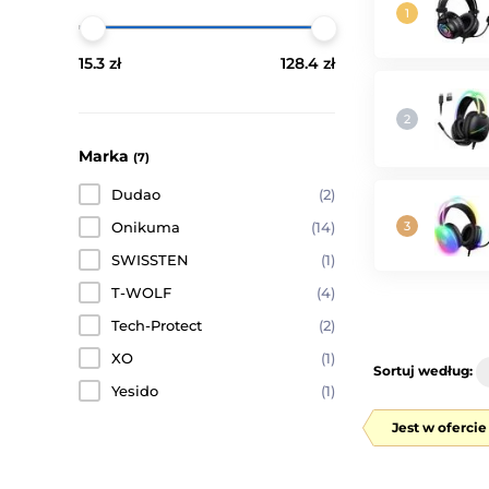
15.3 zł
128.4 zł
Marka
(7)
Dudao
(2)
Onikuma
(14)
SWISSTEN
(1)
T-WOLF
(4)
Tech-Protect
(2)
XO
(1)
Sortuj według:
Yesido
(1)
Jest w oferci