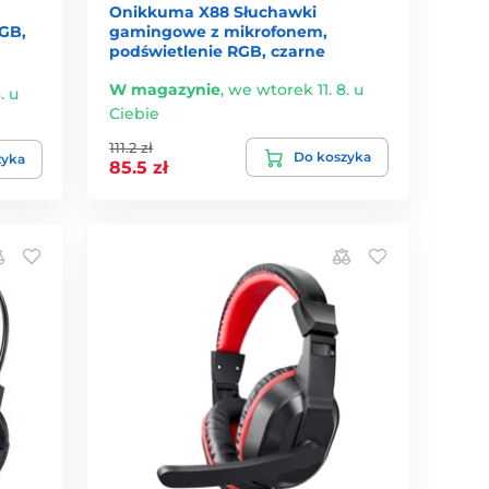
Onikkuma X88 Słuchawki
GB,
gamingowe z mikrofonem,
podświetlenie RGB, czarne
W magazynie
,
we wtorek 11. 8. u
. u
Ciebie
111.2 zł
Do koszyka
zyka
85.5 zł