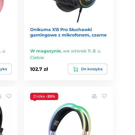
Onikuma X15 Pro Słuchawki
gamingowe z mikrofonem, czarne
. u
W magazynie
,
we wtorek 11. 8. u
Ciebie
102.7 zł
zyka
Do koszyka
Zniżka
-20%