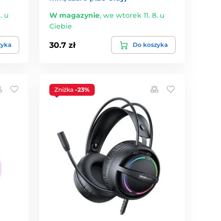
. u
W magazynie
,
we wtorek 11. 8. u
Ciebie
30.7 zł
zyka
Do koszyka
Zniżka
-23%