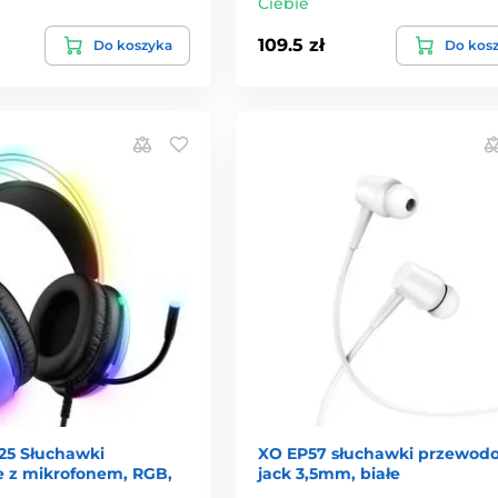
Ciebie
109.5 zł
Do koszyka
Do kos
25 Słuchawki
XO EP57 słuchawki przewod
 z mikrofonem, RGB,
jack 3,5mm, białe