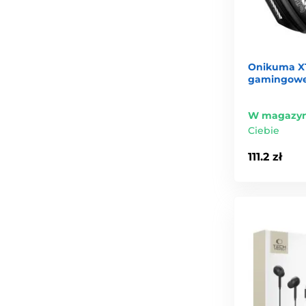
Onikuma X1
gamingowe 
W magazyn
Ciebie
111.2 zł