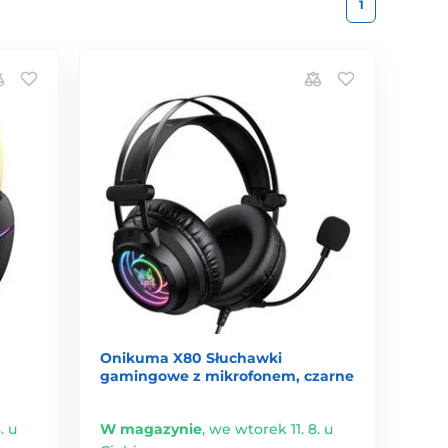
1
Onikuma X80 Słuchawki
gamingowe z mikrofonem, czarne
. u
W magazynie
,
we wtorek 11. 8. u