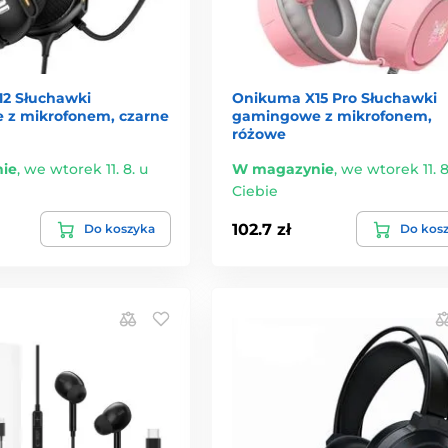
2 Słuchawki
Onikuma X15 Pro Słuchawki
z mikrofonem, czarne
gamingowe z mikrofonem,
różowe
ie
,
we wtorek 11. 8. u
W magazynie
,
we wtorek 11. 8
Ciebie
102.7 zł
Do koszyka
Do kos