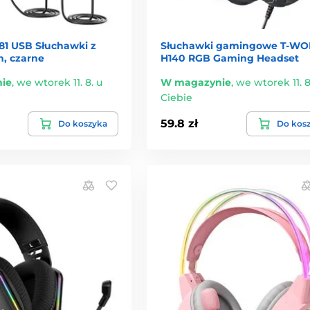
1 USB Słuchawki z
Słuchawki gamingowe T-WO
, czarne
H140 RGB Gaming Headset
ie
,
we wtorek 11. 8. u
W magazynie
,
we wtorek 11. 8
Ciebie
59.8 zł
Do koszyka
Do kos