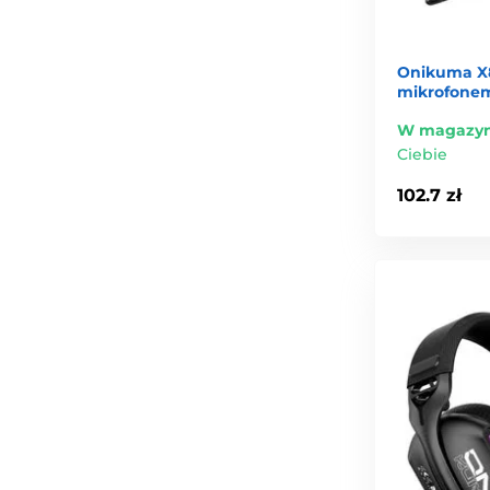
Onikuma X8
mikrofonem
W magazyn
Ciebie
102.7 zł