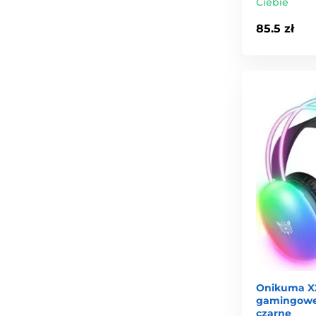
Ciebie
85.5 zł
Onikuma X
gamingowe
czarne