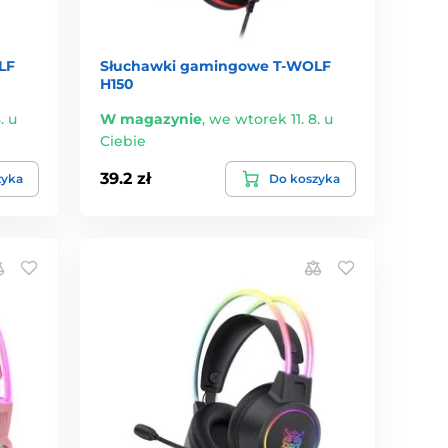
LF
Słuchawki gamingowe T-WOLF
H150
. u
W magazynie
,
we wtorek 11. 8. u
Ciebie
39.2 zł
zyka
Do koszyka