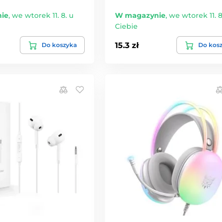
ie
,
we wtorek 11. 8. u
W magazynie
,
we wtorek 11. 8
Ciebie
15.3 zł
Do koszyka
Do kos