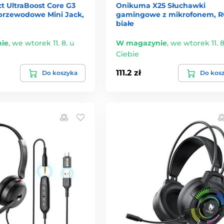
t UltraBoost Core G3
Onikuma X25 Słuchawki
przewodowe Mini Jack,
gamingowe z mikrofonem, R
białe
ie
,
we wtorek 11. 8. u
W magazynie
,
we wtorek 11. 8
Ciebie
111.2 zł
Do koszyka
Do kos