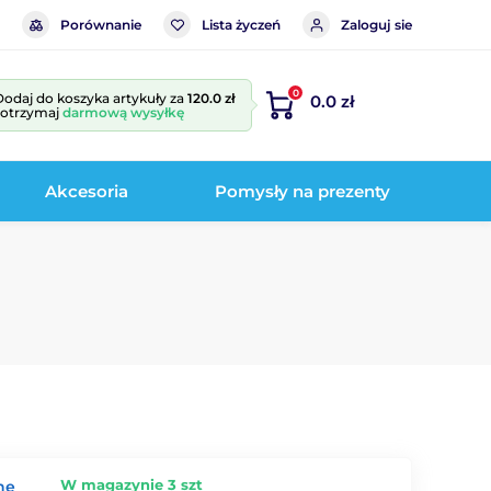
Porównanie
Lista życzeń
Zaloguj sie
0
Dodaj do koszyka artykuły za
120.0 zł
0.0 zł
i otrzymaj
darmową wysyłkę
Akcesoria
Pomysły na prezenty
W magazynie 3 szt
ne