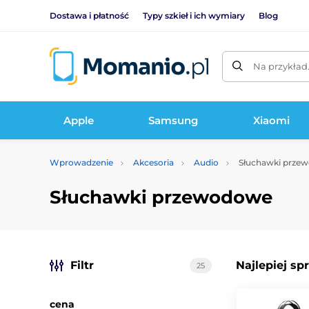
Dostawa i płatność
Typy szkieł i ich wymiary
Blog
Na przykład
Apple
Samsung
Xiaomi
Wprowadzenie
Akcesoria
Audio
Słuchawki prze
Słuchawki przewodowe
Filtr
Najlepiej sp
25
cena