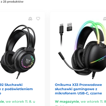
 z 25 produktów
92 Słuchawki
Onikuma X33 Przewodowe
 z podświetleniem
słuchawki gamingowe z
e
mikrofonem USB-C, czarne
ie
,
we wtorek 11. 8. u
W magazynie
,
we wtorek 11. 8