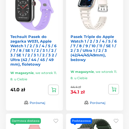
Techsuit Pasek do
Pasek Triple do Apple
zegarka W031, Apple
Watch 1 / 2 / 3 / 4 / 5 / 6
Watch 1 / 2 / 3 / 4 / 5 / 6
/ 7 / 8 / 9 / 10 / 11 / SE 1 /
/ 7 / 8 / SE 1 / 2 / 3 1 / 2 /
2 / 3 / Ultra 1 / 2 / 3
3 / SE 1 / 2 / 3 1 / 2 / 3 2 /
(42/44/45/49mm),
Ultra (42 / 44 / 45 / 49
beżowy
mm), fioletowy
W magazynie
,
we wtorek 11.
W magazynie
,
we wtorek 11.
8. u Ciebie
8. u Ciebie
44.4 zł
41.0 zł
34.1 zł
Porównaj
Porównaj
Darmowa dostawa
Podstawowa