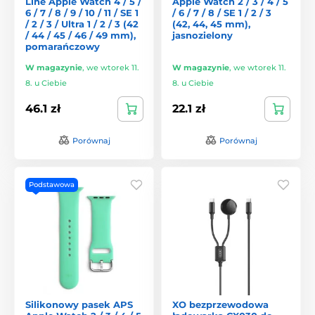
Line Apple Watch 4 / 5 /
Apple Watch 2 / 3 / 4 / 5
6 / 7 / 8 / 9 / 10 / 11 / SE 1
/ 6 / 7 / 8 / SE 1 / 2 / 3
/ 2 / 3 / Ultra 1 / 2 / 3 (42
(42, 44, 45 mm),
/ 44 / 45 / 46 / 49 mm),
jasnozielony
pomarańczowy
W magazynie
,
we wtorek 11.
W magazynie
,
we wtorek 11.
8. u Ciebie
8. u Ciebie
46.1 zł
22.1 zł
Porównaj
Porównaj
Podstawowa
Silikonowy pasek APS
XO bezprzewodowa