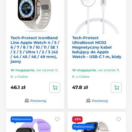
Tech-Protect IconBand
Tech-Protect
Line Apple Watch 4 / 5 /
UltraBoost MC02
6 / 7 / 8 / 9 / 10 / 11 / SE 1
Magnetyczny kabel
/ 2 / 3 / Ultra 1 / 2 / 3 (42
ładujący do Apple
/ 44 / 45 / 46 / 49 mm),
Watch - USB-C 1 m, biały
jasny
W magazynie
,
we wtorek 11.
W magazynie
,
we wtorek 11.
8. u Ciebie
8. u Ciebie
46.1 zł
47.8 zł
Porównaj
Porównaj
Podstawowa
-23%
Podstawowa