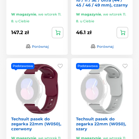
45 / 46 / 49 mm), czarny
W magazynie
,
we wtorek 11.
W magazynie
,
we wtorek 11.
8. u Ciebie
8. u Ciebie
147.2 zł
46.1 zł
Porównaj
Porównaj
Podstawowa
Podstawowa
Techsuit pasek do
Techsuit pasek do
zegarka 22mm (W050),
zegarka 22mm (W050),
czerwony
szary
W magazynie
,
we wtorek 11.
W magazynie
,
we wtorek 11.