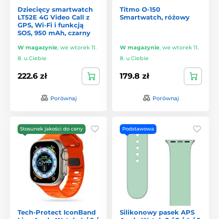
Dziecięcy smartwatch
Titmo O-150
LT52E 4G Video Call z
Smartwatch, różowy
GPS, Wi-Fi i funkcją
SOS, 950 mAh, czarny
W magazynie
,
we wtorek 11.
W magazynie
,
we wtorek 11.
8. u Ciebie
8. u Ciebie
222.6 zł
179.8 zł
Porównaj
Porównaj
Stosunek jakości do ceny
Podstawowa
Tech-Protect IconBand
Silikonowy pasek APS