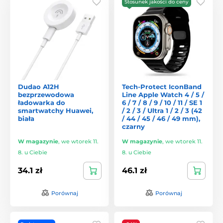
Stosunek jakości do ceny
Dudao A12H
Tech-Protect IconBand
bezprzewodowa
Line Apple Watch 4 / 5 /
ładowarka do
6 / 7 / 8 / 9 / 10 / 11 / SE 1
smartwatchy Huawei,
/ 2 / 3 / Ultra 1 / 2 / 3 (42
biała
/ 44 / 45 / 46 / 49 mm),
czarny
W magazynie
,
we wtorek 11.
W magazynie
,
we wtorek 11.
8. u Ciebie
8. u Ciebie
34.1 zł
46.1 zł
Porównaj
Porównaj