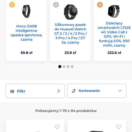
Dziecięcy
Silikonowy pasek
Hoco GA08
smartwatch LT52E
do Huawei Watch
Inteligentna
4G Video Call z
GT 2 / 3 / 4 / 2 Pro /
opaska sportowa,
GPS, Wi-Fi i
3 Pro / 4 Pro / GT
czarna
funkcją SOS, 950
2e, czarny
mAh, czarny
59.8 zł
23.8 zł
222.6 zł
Sortowanie
Filtr
Pokazujemy 1-70 z 84 produktów