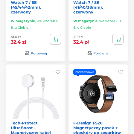
Watch 7 / SE
Watch 7 / SE
(45/44/42mm),
(41/40/38mm),
czerwony
czerwony
W magazynie
,
we wtorek 11.
W magazynie
,
we wtorek 11.
8. u Ciebie
8. u Ciebie
41.0 zł
41.0 zł
32.4 zł
32.4 zł
Porównaj
Porównaj
Podstawowa
Tech-Protect
F-Design FS20
UltraBoost -
Magnetyczny pasek z
Magnetyczny kabel
ekoskóry do zegarków