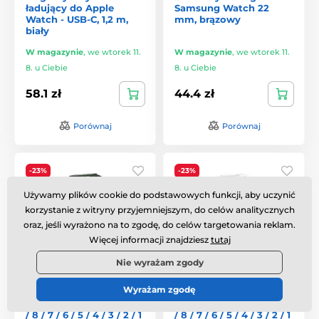
ładujący do Apple
Samsung Watch 22
Watch - USB-C, 1,2 m,
mm, brązowy
biały
W magazynie
,
we wtorek 11.
W magazynie
,
we wtorek 11.
8. u Ciebie
8. u Ciebie
58.1 zł
44.4 zł
Porównaj
Porównaj
-23%
-23%
Podstawowa
Podstawowa
Używamy plików cookie do podstawowych funkcji, aby uczynić
korzystanie z witryny przyjemniejszym, do celów analitycznych
oraz, jeśli wyrażono na to zgodę, do celów targetowania reklam.
Więcej informacji znajdziesz
tutaj
Nie wyrażam zgody
Wyrażam zgodę
Pasek Strap Triple do
Pasek Strap Triple do
Apple Watch SE 1 / 2 / 3
Apple Watch SE 1 / 2 / 3
/ 8 / 7 / 6 / 5 / 4 / 3 / 2 / 1
/ 8 / 7 / 6 / 5 / 4 / 3 / 2 / 1