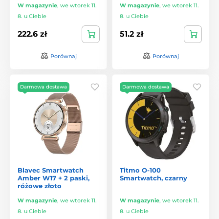
W magazynie
,
we wtorek 11.
W magazynie
,
we wtorek 11.
8. u Ciebie
8. u Ciebie
222.6 zł
51.2 zł
Porównaj
Porównaj
Darmowa dostawa
Darmowa dostawa
Blavec Smartwatch
Titmo O-100
Amber W17 + 2 paski,
Smartwatch, czarny
różowe złoto
W magazynie
,
we wtorek 11.
W magazynie
,
we wtorek 11.
8. u Ciebie
8. u Ciebie