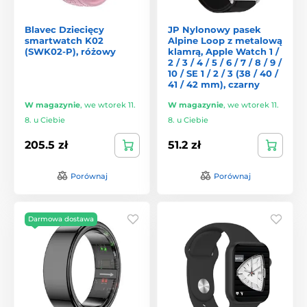
Blavec Dziecięcy
JP Nylonowy pasek
smartwatch K02
Alpine Loop z metalową
(SWK02-P), różowy
klamrą, Apple Watch 1 /
2 / 3 / 4 / 5 / 6 / 7 / 8 / 9 /
10 / SE 1 / 2 / 3 (38 / 40 /
41 / 42 mm), czarny
W magazynie
,
we wtorek 11.
W magazynie
,
we wtorek 11.
8. u Ciebie
8. u Ciebie
205.5 zł
51.2 zł
Porównaj
Porównaj
Darmowa dostawa