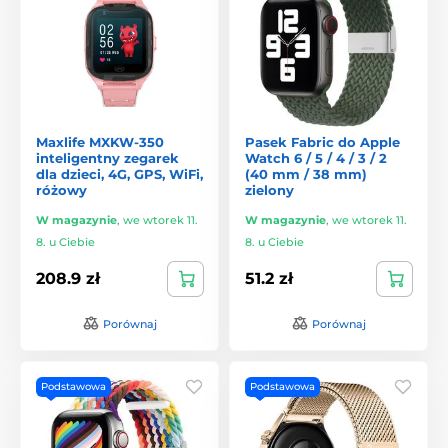
Maxlife MXKW-350
Pasek Fabric do Apple
inteligentny zegarek
Watch 6 / 5 / 4 / 3 / 2
dla dzieci, 4G, GPS, WiFi,
(40 mm / 38 mm)
różowy
zielony
W magazynie
,
we wtorek 11.
W magazynie
,
we wtorek 11.
8. u Ciebie
8. u Ciebie
208.9 zł
51.2 zł
Porównaj
Porównaj
Podstawowa
Podstawowa