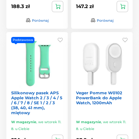
188.3 zł
147.2 zł
Porównaj
Porównaj
Podstawowa
Silikonowy pasek APS
Veger Pomme W0102
Apple Watch 2 / 3 / 4 / 5
PowerBank do Apple
/ 6 / 7 / 8 / SE 1 / 2 / 3
Watch, 1200mAh
(38, 40, 41 mm),
miętowy
W magazynie
,
we wtorek 11.
W magazynie
,
we wtorek 11.
8. u Ciebie
8. u Ciebie