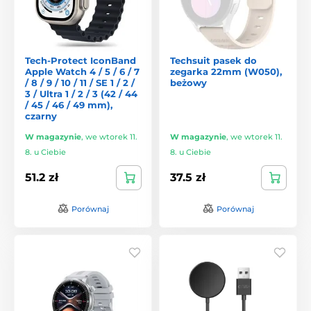
Tech-Protect IconBand
Techsuit pasek do
Apple Watch 4 / 5 / 6 / 7
zegarka 22mm (W050),
/ 8 / 9 / 10 / 11 / SE 1 / 2 /
beżowy
3 / Ultra 1 / 2 / 3 (42 / 44
/ 45 / 46 / 49 mm),
czarny
W magazynie
,
we wtorek 11.
W magazynie
,
we wtorek 11.
8. u Ciebie
8. u Ciebie
51.2 zł
37.5 zł
Porównaj
Porównaj