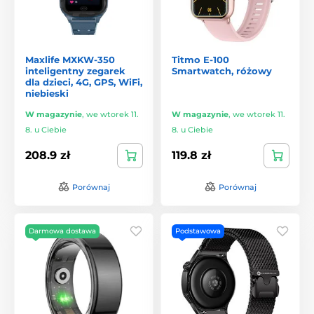
Maxlife MXKW-350
Titmo E-100
inteligentny zegarek
Smartwatch, różowy
dla dzieci, 4G, GPS, WiFi,
niebieski
W magazynie
,
we wtorek 11.
W magazynie
,
we wtorek 11.
8. u Ciebie
8. u Ciebie
208.9 zł
119.8 zł
Porównaj
Porównaj
Darmowa dostawa
Podstawowa