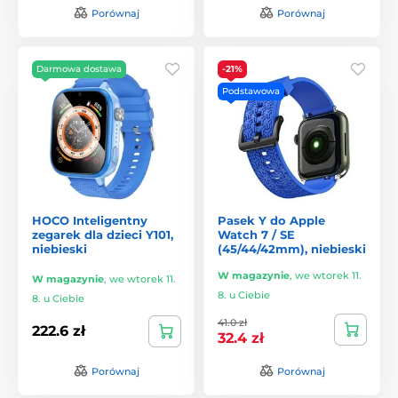
Porównaj
Porównaj
Darmowa dostawa
-21%
Podstawowa
HOCO Inteligentny
Pasek Y do Apple
zegarek dla dzieci Y101,
Watch 7 / SE
niebieski
(45/44/42mm), niebieski
W magazynie
,
we wtorek 11.
W magazynie
,
we wtorek 11.
8. u Ciebie
8. u Ciebie
41.0 zł
222.6 zł
32.4 zł
Porównaj
Porównaj