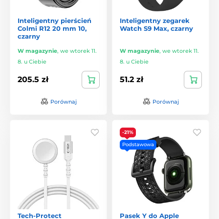
Inteligentny pierścień
Inteligentny zegarek
Colmi R12 20 mm 10,
Watch S9 Max, czarny
czarny
W magazynie
,
we wtorek 11.
W magazynie
,
we wtorek 11.
8. u Ciebie
8. u Ciebie
205.5 zł
51.2 zł
Porównaj
Porównaj
-21%
Podstawowa
Tech-Protect
Pasek Y do Apple