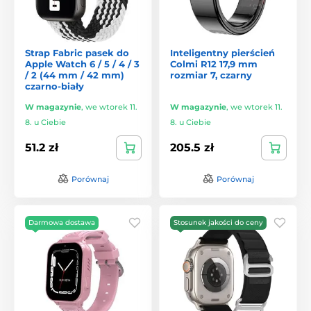
Strap Fabric pasek do
Inteligentny pierścień
Apple Watch 6 / 5 / 4 / 3
Colmi R12 17,9 mm
/ 2 (44 mm / 42 mm)
rozmiar 7, czarny
czarno-biały
W magazynie
,
we wtorek 11.
W magazynie
,
we wtorek 11.
8. u Ciebie
8. u Ciebie
51.2 zł
205.5 zł
Porównaj
Porównaj
Darmowa dostawa
Stosunek jakości do ceny