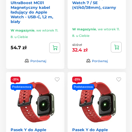
UltraBoost MC01
Watch 7 / SE
Magnetyczny kabel
(41/40/38mm), czarny
ładujący do Apple
Watch - USB-C, 1,2 m,
biały
W magazynie
,
we wtorek 11.
W magazynie
,
we wtorek 11.
8. u Ciebie
8. u Ciebie
41.0 zł
54.7 zł
32.4 zł
Porównaj
Porównaj
-21%
-21%
Podstawowa
Podstawowa
Pasek Y do Apple
Pasek Y do Apple