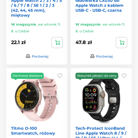
Apple Watch 2 / 3 / 4 / 5
ładowarka CX030 do
/ 6 / 7 / 8 / SE 1 / 2 / 3
Apple Watch z kablem
(42, 44, 45 mm),
USB-C - USB-C, czarna
miętowy
W magazynie
,
we wtorek 11.
W magazynie
,
we wtorek 11.
8. u Ciebie
8. u Ciebie
22.1 zł
47.8 zł
Porównaj
Porównaj
Darmowa dostawa
Stosunek jakości do ceny
Titmo O-100
Tech-Protect IconBand
Smartwatch, różowy
Line Apple Watch 8 / 9 /
10 / 11 / SE / Ultra (44 /