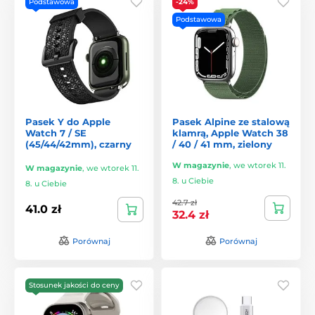
Podstawowa
-24%
Podstawowa
Pasek Y do Apple
Pasek Alpine ze stalową
Watch 7 / SE
klamrą, Apple Watch 38
(45/44/42mm), czarny
/ 40 / 41 mm, zielony
W magazynie
,
we wtorek 11.
W magazynie
,
we wtorek 11.
8. u Ciebie
8. u Ciebie
42.7 zł
41.0 zł
32.4 zł
Porównaj
Porównaj
Stosunek jakości do ceny