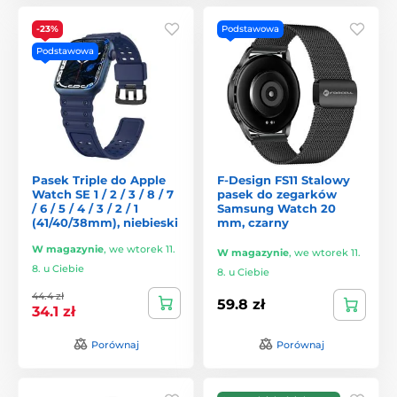
-23%
Podstawowa
Podstawowa
Pasek Triple do Apple
F-Design FS11 Stalowy
Watch SE 1 / 2 / 3 / 8 / 7
pasek do zegarków
/ 6 / 5 / 4 / 3 / 2 / 1
Samsung Watch 20
(41/40/38mm), niebieski
mm, czarny
W magazynie
,
we wtorek 11.
W magazynie
,
we wtorek 11.
8. u Ciebie
8. u Ciebie
44.4 zł
59.8 zł
34.1 zł
Porównaj
Porównaj