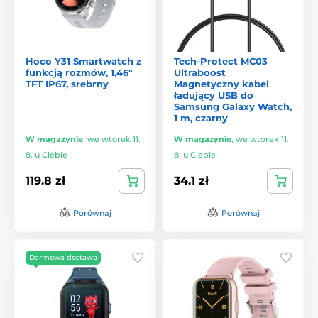
Hoco Y31 Smartwatch z
Tech-Protect MC03
funkcją rozmów, 1,46"
Ultraboost
TFT IP67, srebrny
Magnetyczny kabel
ładujący USB do
Samsung Galaxy Watch,
1 m, czarny
W magazynie
,
we wtorek 11.
W magazynie
,
we wtorek 11.
8. u Ciebie
8. u Ciebie
119.8 zł
34.1 zł
Porównaj
Porównaj
Darmowa dostawa