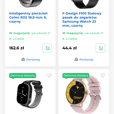
Inteligentny pierścień
F-Design FS10 Stalowy
Colmi R02 18,9 mm 9,
pasek do zegarków
czarny
Samsung Watch 22
mm, czarny
W magazynie
,
we wtorek 11.
W magazynie
,
we wtorek 11.
8. u Ciebie
8. u Ciebie
162.6 zł
44.4 zł
Porównaj
Porównaj
Darmowa dostawa
Darmowa dostawa