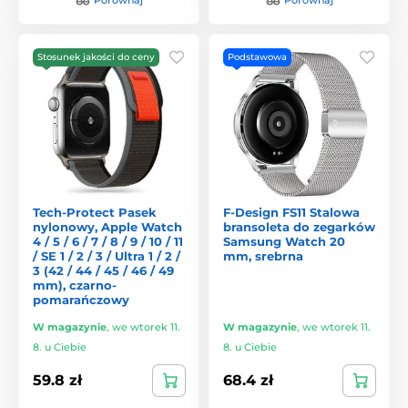
Stosunek jakości do ceny
Podstawowa
Tech-Protect Pasek
F-Design FS11 Stalowa
nylonowy, Apple Watch
bransoleta do zegarków
4 / 5 / 6 / 7 / 8 / 9 / 10 / 11
Samsung Watch 20
/ SE 1 / 2 / 3 / Ultra 1 / 2 /
mm, srebrna
3 (42 / 44 / 45 / 46 / 49
mm), czarno-
pomarańczowy
W magazynie
,
we wtorek 11.
W magazynie
,
we wtorek 11.
8. u Ciebie
8. u Ciebie
59.8 zł
68.4 zł