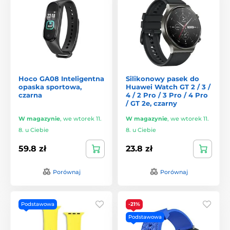
Hoco GA08 Inteligentna
Silikonowy pasek do
opaska sportowa,
Huawei Watch GT 2 / 3 /
czarna
4 / 2 Pro / 3 Pro / 4 Pro
/ GT 2e, czarny
W magazynie
,
we wtorek 11.
W magazynie
,
we wtorek 11.
8. u Ciebie
8. u Ciebie
59.8 zł
23.8 zł
Porównaj
Porównaj
Podstawowa
-21%
Podstawowa