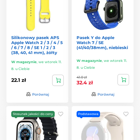
Silikonowy pasek APS
Pasek Y do Apple
Apple Watch 2 / 3 / 4 / 5
Watch 7 / SE
/ 6 / 7 / 8 / SE 1 / 2 / 3
(41/40/38mm), niebieski
(38, 40, 41 mm), żółty
W magazynie
,
we wtorek 11.
W magazynie
,
we wtorek 11.
8. u Ciebie
8. u Ciebie
41.0 zł
22.1 zł
32.4 zł
Porównaj
Porównaj
Stosunek jakości do ceny
Podstawowa