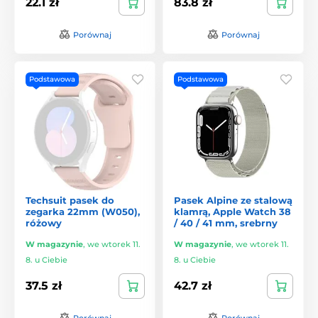
22.1 zł
83.8 zł
Porównaj
Porównaj
Podstawowa
Podstawowa
Techsuit pasek do
Pasek Alpine ze stalową
zegarka 22mm (W050),
klamrą, Apple Watch 38
różowy
/ 40 / 41 mm, srebrny
W magazynie
,
we wtorek 11.
W magazynie
,
we wtorek 11.
8. u Ciebie
8. u Ciebie
37.5 zł
42.7 zł
Porównaj
Porównaj