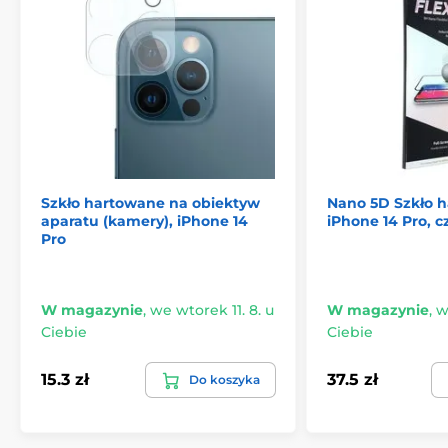
Szkło hartowane na obiektyw
Nano 5D Szkło 
aparatu (kamery), iPhone 14
iPhone 14 Pro, c
Pro
W magazynie
,
we wtorek 11. 8. u
W magazynie
,
w
Ciebie
Ciebie
15.3 zł
37.5 zł
Do koszyka