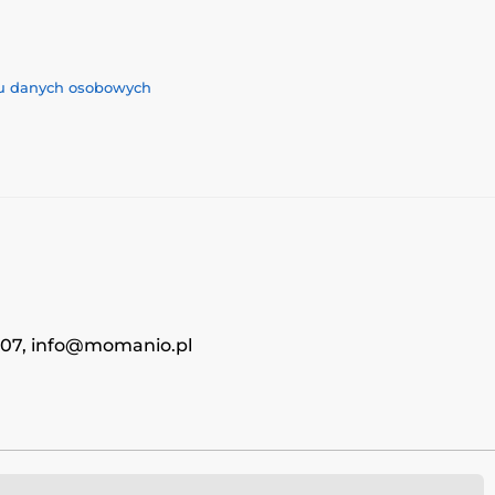
iu danych osobowych
4707, info@momanio.pl