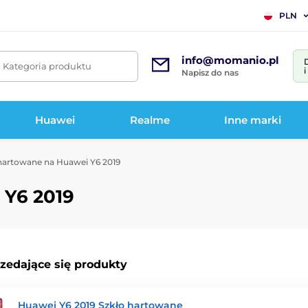
PLN
info@momanio.pl
. Kategoria produktu
Napisz do nas
Huawei
Realme
Inne marki
hartowane na Huawei Y6 2019
 Y6 2019
rzedające się produkty
Huawei Y6 2019 Szkło hartowane