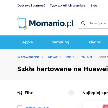
Dostawa i płatność
Typy szkieł i ich wymiary
Blog
Na przykład
Apple
Samsung
Xiaomi
Wprowadzenie
Huawei
Seria Y
Y6 2019
Szkła 
Szkła hartowane na Huawei
Filtr
Najlepiej sp
1
Podstawowa