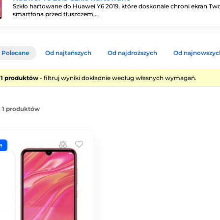
Szkło hartowane do Huawei Y6 2019, które doskonale chroni ekran Tw
smartfona przed tłuszczem,…
Polecane
Od najtańszych
Od najdroższych
Od najnowszyc
e 1 produktów
- filtruj wyniki dokładnie według własnych wymagań.
z 1 produktów
a