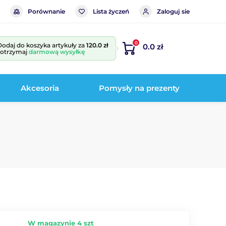
Porównanie
Lista życzeń
Zaloguj sie
0
Dodaj do koszyka artykuły za
120.0 zł
0.0 zł
i otrzymaj
darmową wysyłkę
Akcesoria
Pomysły na prezenty
W magazynie 4 szt