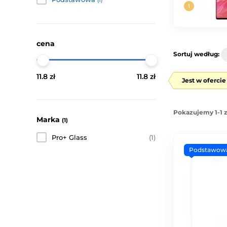
(1)
cena
Sortuj według:
11.8 zł
11.8 zł
Jest w oferci
Pokazujemy 1-1 
Marka
(1)
Pro+ Glass
(1)
Podstawow