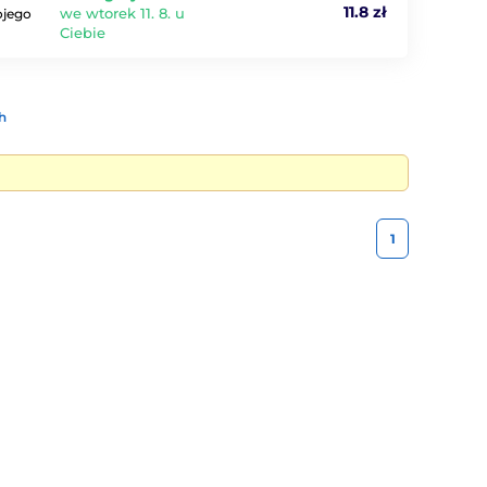
11.8 zł
we wtorek 11. 8. u
ojego
Ciebie
h
1