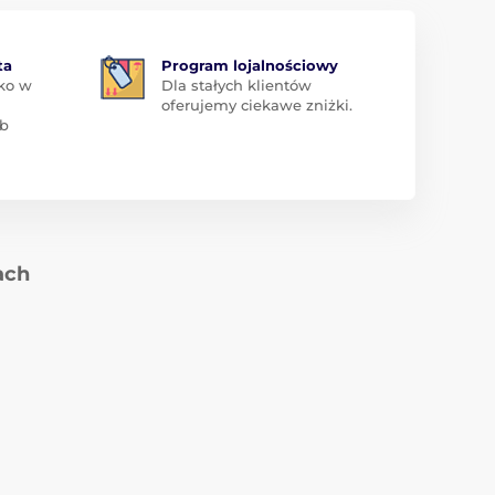
ta
Program lojalnościowy
ko w
Dla stałych klientów
oferujemy ciekawe zniżki.
ub
ach