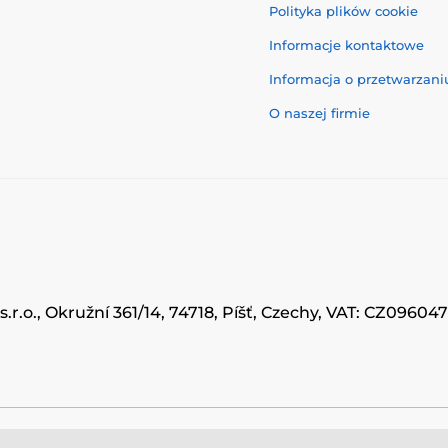
Polityka plików cookie
Informacje kontaktowe
Informacja o przetwarzan
O naszej firmie
.r.o., Okružní 361/14, 74718, Píšť, Czechy, VAT: CZ0960
© 2026 www.momanio.pl ⦁ Utworzono e-sklep
SIMPLIA.cz