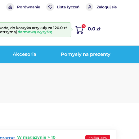
Porównanie
Lista życzeń
Zaloguj sie
0
Dodaj do koszyka artykuły za
120.0 zł
0.0 zł
i otrzymaj
darmową wysyłkę
Akcesoria
Pomysły na prezenty
W magazynie > 10
 czarne
Zniżka
-12%