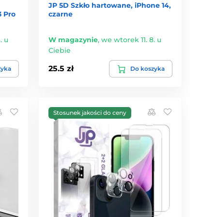
JP 5D Szkło hartowane, iPhone 14,
3 Pro
czarne
. u
W magazynie
,
we wtorek 11. 8. u
Ciebie
25.5 zł
zyka
Do koszyka
Stosunek jakości do ceny