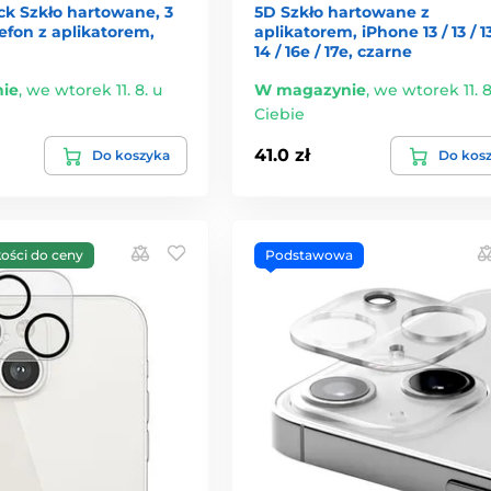
ck Szkło hartowane, 3
5D Szkło hartowane z
lefon z aplikatorem,
aplikatorem, iPhone 13 / 13 / 1
14 / 16e / 17e, czarne
ie
,
we wtorek 11. 8. u
W magazynie
,
we wtorek 11. 8
Ciebie
41.0 zł
Do koszyka
Do kos
kości do ceny
Podstawowa