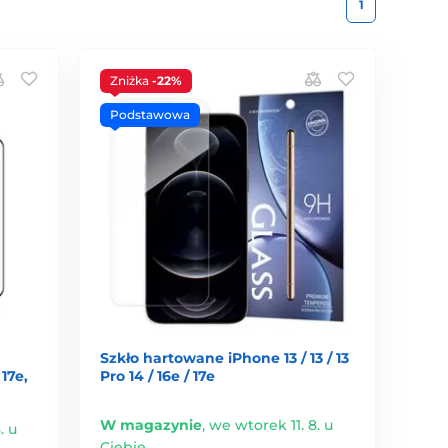
1
Zniżka
-22%
Podstawowa
Szkło hartowane iPhone 13 / 13 / 13
 17e,
Pro 14 / 16e / 17e
W magazynie
,
we wtorek 11. 8. u
. u
Ciebie