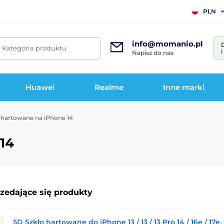
PLN
info@momanio.pl
. Kategoria produktu
Napisz do nas
Huawei
Realme
Inne marki
 hartowane na iPhone 14
14
rzedające się produkty
5D Szkło hartowane do iPhone 13 / 13 / 13 Pro 14 / 16e / 17e,