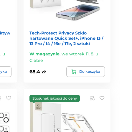
ektyw
Tech-Protect Privacy Szkło
hartowane Quick Set+, iPhone 13 /
13 Pro / 14 / 16e / 17e, 2 sztuki
. u
W magazynie
,
we wtorek 11. 8. u
Ciebie
68.4 zł
zyka
Do koszyka
Stosunek jakości do ceny