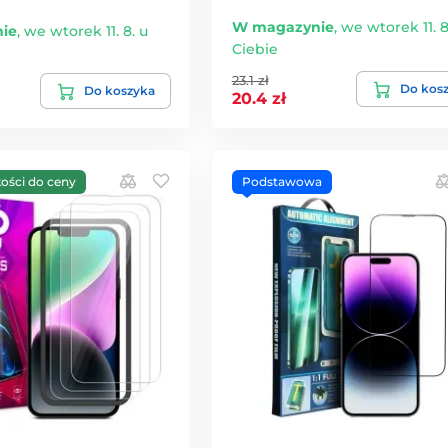
W magazynie
,
we wtorek 11. 8
ie
,
we wtorek 11. 8. u
Ciebie
23.1 zł
Do kos
Do koszyka
20.4 zł
kości do ceny
Podstawowa