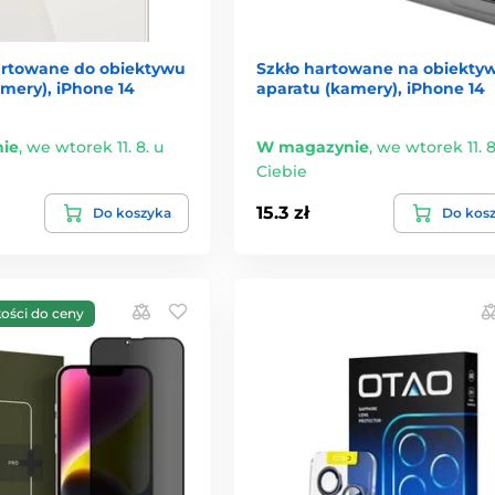
artowane do obiektywu
Szkło hartowane na obiekty
mery), iPhone 14
aparatu (kamery), iPhone 14
ie
,
we wtorek 11. 8. u
W magazynie
,
we wtorek 11. 8
Ciebie
15.3 zł
Do koszyka
Do kos
kości do ceny