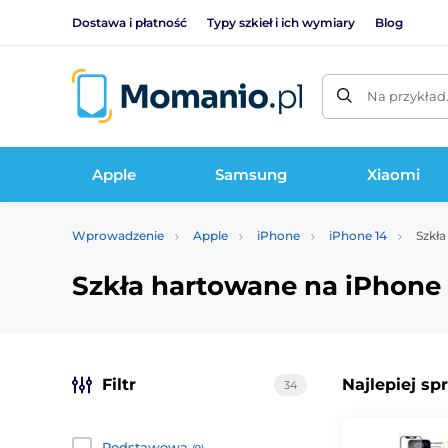
Dostawa i płatność
Typy szkieł i ich wymiary
Blog
Na przykład
Apple
Samsung
Xiaomi
Wprowadzenie
Apple
iPhone
iPhone 14
Szkła
Szkła hartowane na iPhone 
Filtr
Najlepiej sp
34
Podstawowa