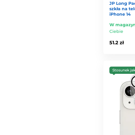
JP Long Pa
szkła na te
iPhone 14
W magazyn
Ciebie
51.2 zł
Stosunek ja