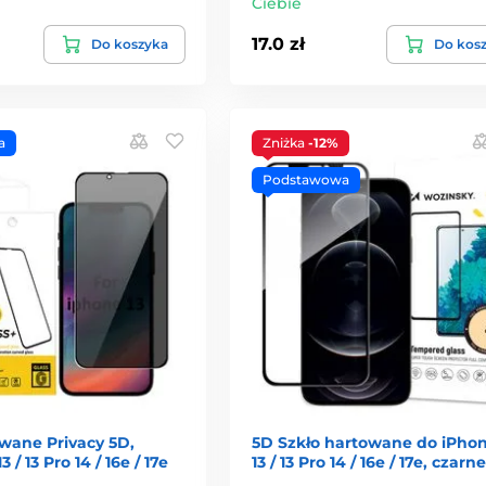
Ciebie
17.0 zł
Do koszyka
Do kos
a
Zniżka
-12%
Podstawowa
owane Privacy 5D,
5D Szkło hartowane do iPhone
3 / 13 Pro 14 / 16e / 17e
13 / 13 Pro 14 / 16e / 17e, czarne