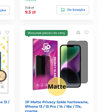
11.8 zł
Do koszyka
zyka
9.3 zł
Stosunek jakości do ceny
 13 /
JP Matte Privacy Szkło hartowane,
iPhone 13 / 13 Pro / 14 / 16e / 17e,
czarne