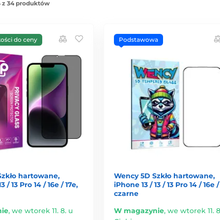
 z 34 produktów
kości do ceny
Podstawowa
Szkło hartowane,
Wency 5D Szkło hartowane,
3 / 13 Pro 14 / 16e / 17e,
iPhone 13 / 13 / 13 Pro 14 / 16e /
czarne
ie
,
we wtorek 11. 8. u
W magazynie
,
we wtorek 11. 8