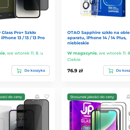
y Glass Pro+ Szkło
OTAO Sapphire szkło na obi
Phone 13 / 13 / 13 Pro
aparatu, iPhone 14 / 14 Plus,
e
niebieskie
ie
,
we wtorek 11. 8. u
W magazynie
,
we wtorek 11. 8
Ciebie
76.9 zł
Do koszyka
Do kos
kości do ceny
Stosunek jakości do ceny