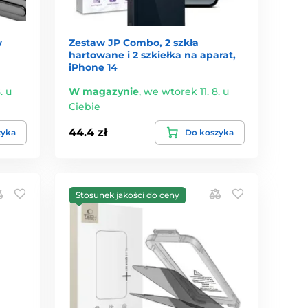
w
Zestaw JP Combo, 2 szkła
hartowane i 2 szkiełka na aparat,
iPhone 14
. u
W magazynie
,
we wtorek 11. 8. u
Ciebie
44.4 zł
zyka
Do koszyka
Stosunek jakości do ceny