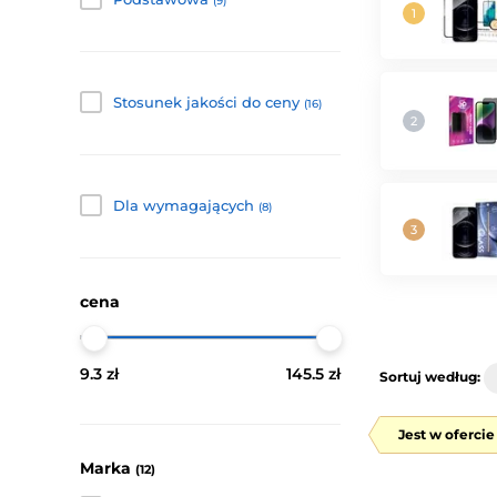
(9)
Stosunek jakości do ceny
(16)
Dla wymagających
(8)
cena
9.3 zł
145.5 zł
Sortuj według:
Jest w oferci
Marka
(12)