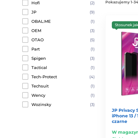
Pokazujemy 1-34
Hofi
(2)
JP
(9)
OBAL:ME
(1)
Stosunek ja
OEM
(3)
OTAO
(5)
Part
(1)
Spigen
(3)
Tactical
(1)
Tech-Protect
(4)
Techsuit
(1)
Wency
(1)
Wozinsky
(3)
JP Privacy 
iPhone 13 / 1
czarne
W magazyn