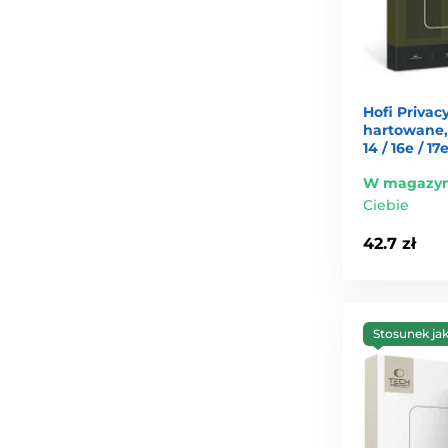
Hofi Privac
hartowane, i
14 / 16e / 17
W magazyn
Ciebie
42.7 zł
Stosunek ja