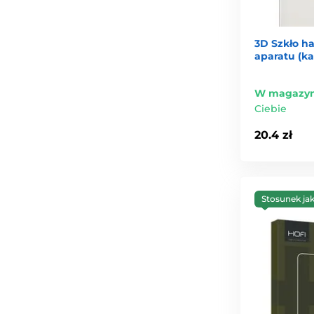
3D Szkło h
aparatu (ka
W magazyn
Ciebie
20.4 zł
Stosunek ja