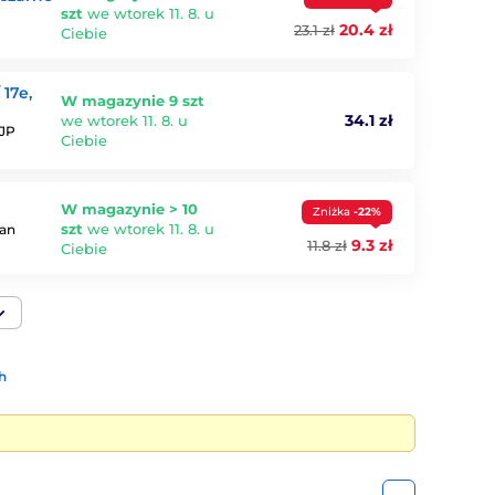
szt
we wtorek 11. 8. u
20.4 zł
23.1 zł
Ciebie
 17e,
W magazynie 9 szt
34.1 zł
we wtorek 11. 8. u
 JP
Ciebie
W magazynie > 10
Zniżka
-22%
szt
we wtorek 11. 8. u
ran
9.3 zł
11.8 zł
Ciebie
h