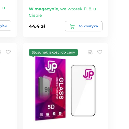
. u
W magazynie
,
we wtorek 11. 8. u
Ciebie
zyka
44.4 zł
Do koszyka
Stosunek jakości do ceny