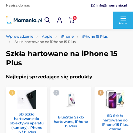
info@momanio.pl
Napisz do nas
0
Menu
Wprowadzenie
Apple
iPhone
iPhone 15 Plus
Szkła hartowane na iPhone 15 Plus
Szkła hartowane na iPhone 15
Plus
Najlepiej sprzedające się produkty
3D Szkło
5D Szkło
BlueStar Szkło
hartowane do
hartowane do
hartowane, iPhone
obiektywu aparatu
iPhone 15 Plus,
15 Plus
(kamery), iPhone
czarne
15 / 15 Plus