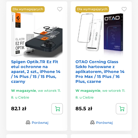
Dla wymagających
Dla wymagających
Spigen Optik.TR Ez Fit
OTAO Corning Glass
etui ochronne na
Szkło hartowane z
aparat, 2 szt., iPhone 14
aplikatorem, iPhone 14
/ 14 Plus / 15 / 15 Plus,
Pro Max / 15 Plus / 16
czarny
Plus, czarne
W magazynie
,
we wtorek 11.
W magazynie
,
we wtorek 11.
8. u Ciebie
8. u Ciebie
82.1 zł
85.5 zł
Porównaj
Porównaj