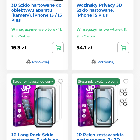
3D Szkło hartowane do
Wozinsky Privacy 5D
obiektywu aparatu
Szkło hartowane,
(kamery), iPhone 15 / 15
iPhone 15 Plus
Plus
W magazynie
,
we wtorek 11.
W magazynie
,
we wtorek 11.
8. u Ciebie
8. u Ciebie
15.3 zł
34.1 zł
Porównaj
Porównaj
Stosunek jakości do ceny
Stosunek jakości do ceny
JP Long Pack Szkło
JP Pełen zestaw szkła
hartowane, 3 szkła na
hartowanego, 2x 3D