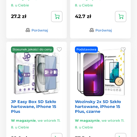
8. u Ciebie
8. u Ciebie
27.2 zł
42.7 zł
Porównaj
Porównaj
Stosunek jakości do ceny
Podstawowa
JP Easy Box 5D Szkło
Wozinsky 2x 5D Szkło
hartowane, iPhone 15
hartowane, iPhone 15
Plus
Plus, czarne
W magazynie
,
we wtorek 11.
W magazynie
,
we wtorek 11.
8. u Ciebie
8. u Ciebie