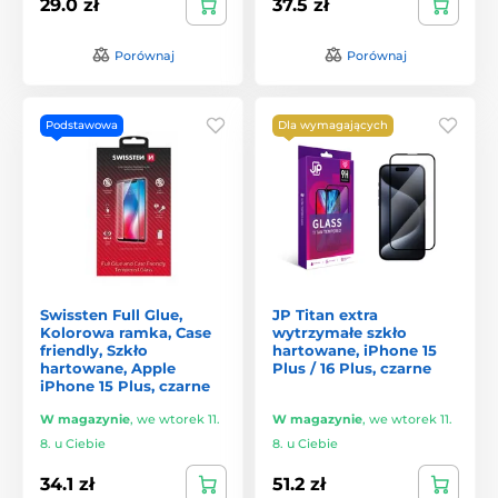
29.0 zł
37.5 zł
Porównaj
Porównaj
Podstawowa
Dla wymagających
Swissten Full Glue,
JP Titan extra
Kolorowa ramka, Case
wytrzymałe szkło
friendly, Szkło
hartowane, iPhone 15
hartowane, Apple
Plus / 16 Plus, czarne
iPhone 15 Plus, czarne
W magazynie
,
we wtorek 11.
W magazynie
,
we wtorek 11.
8. u Ciebie
8. u Ciebie
34.1 zł
51.2 zł