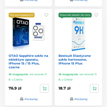
Dla wymagających
Stosunek jakości do ceny
OTAO Sapphire szkło na
Bestsuit Elastyczne
obiektyw aparatu,
szkło hartowane,
iPhone 15 / 15 Plus,
iPhone 15 Plus
czarne
W magazynie
,
we wtorek 11.
W magazynie
,
we wtorek 11.
8. u Ciebie
8. u Ciebie
76.9 zł
18.7 zł
Porównaj
Porównaj