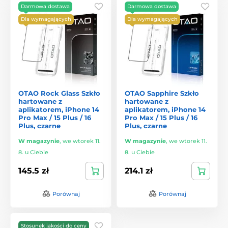
Darmowa dostawa
Darmowa dostawa
Dla wymagających
Dla wymagających
OTAO Rock Glass Szkło
OTAO Sapphire Szkło
hartowane z
hartowane z
aplikatorem, iPhone 14
aplikatorem, iPhone 14
Pro Max / 15 Plus / 16
Pro Max / 15 Plus / 16
Plus, czarne
Plus, czarne
W magazynie
,
we wtorek 11.
W magazynie
,
we wtorek 11.
8. u Ciebie
8. u Ciebie
145.5 zł
214.1 zł
Porównaj
Porównaj
Stosunek jakości do ceny