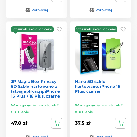
Porównaj
Porównaj
Stosunek jakości do ceny
Stosunek jakości do ceny
JP Magic Box Privacy
Nano 5D szkło
5D Szkło hartowane z
hartowane, iPhone 15
łatwą aplikacją, iPhone
Plus, czarne
15 Plus / 16 Plus, czarne
W magazynie
,
we wtorek 11.
W magazynie
,
we wtorek 11.
8. u Ciebie
8. u Ciebie
47.8 zł
37.5 zł
Porównaj
Porównaj