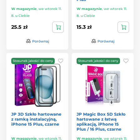
W magazynie
,
we wtorek 11.
W magazynie
,
we wtorek 11.
8. u Ciebie
8. u Ciebie
25.5 zł
15.3 zł
Porównaj
Porównaj
Stosunek jakości do ceny
Stosunek jakości do ceny
JP 3D Szkło hartowane
JP Magic Box 5D Szkło
z ramką instalacyjną,
hartowane z łatwą
iPhone 15 Plus, czarne
aplikacją, iPhone 15
Plus / 16 Plus, czarne
W magazynie
,
we wtorek 11.
W magazynie
,
we wtorek 11.