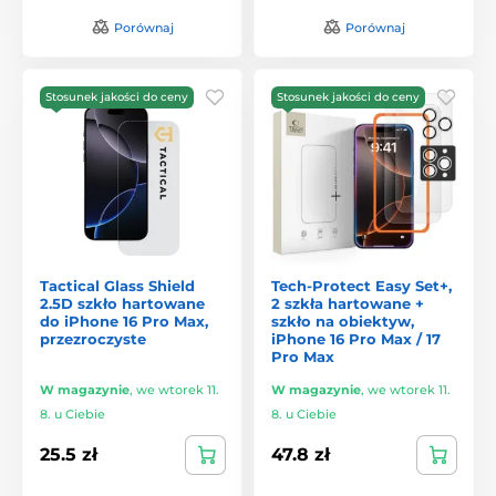
Porównaj
Porównaj
Stosunek jakości do ceny
Stosunek jakości do ceny
Tactical Glass Shield
Tech-Protect Easy Set+,
2.5D szkło hartowane
2 szkła hartowane +
do iPhone 16 Pro Max,
szkło na obiektyw,
przezroczyste
iPhone 16 Pro Max / 17
Pro Max
W magazynie
,
we wtorek 11.
W magazynie
,
we wtorek 11.
8. u Ciebie
8. u Ciebie
25.5 zł
47.8 zł