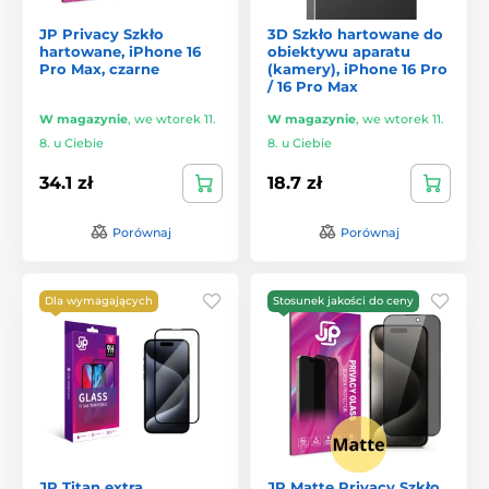
JP Privacy Szkło
3D Szkło hartowane do
hartowane, iPhone 16
obiektywu aparatu
Pro Max, czarne
(kamery), iPhone 16 Pro
/ 16 Pro Max
W magazynie
,
we wtorek 11.
W magazynie
,
we wtorek 11.
8. u Ciebie
8. u Ciebie
34.1 zł
18.7 zł
Porównaj
Porównaj
Dla wymagających
Stosunek jakości do ceny
JP Titan extra
JP Matte Privacy Szkło