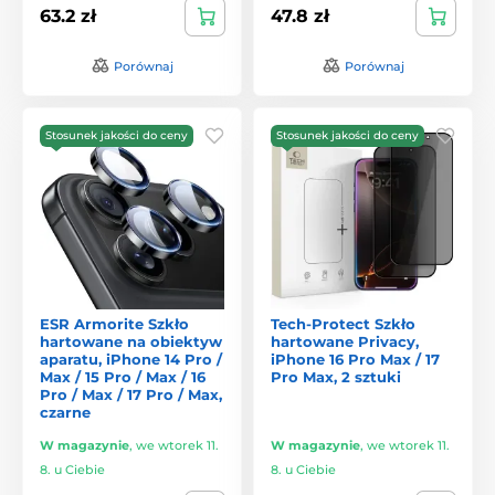
63.2 zł
47.8 zł
Porównaj
Porównaj
Stosunek jakości do ceny
Stosunek jakości do ceny
ESR Armorite Szkło
Tech-Protect Szkło
hartowane na obiektyw
hartowane Privacy,
aparatu, iPhone 14 Pro /
iPhone 16 Pro Max / 17
Max / 15 Pro / Max / 16
Pro Max, 2 sztuki
Pro / Max / 17 Pro / Max,
czarne
W magazynie
,
we wtorek 11.
W magazynie
,
we wtorek 11.
8. u Ciebie
8. u Ciebie