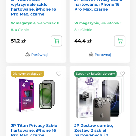
wytrzymałe szkło
hartowane, iPhone 16
hartowane, iPhone 16
Pro Max, czarne
Pro Max, czarne
W magazynie
,
we wtorek 11.
W magazynie
,
we wtorek 11.
8. u Ciebie
8. u Ciebie
51.2 zł
44.4 zł
Porównaj
Porównaj
Dla wymagających
Stosunek jakości do ceny
JP Titan Privacy Szkło
JP Zestaw combo,
hartowane, iPhone 16
Zestaw 2 szkieł
Pro Max, czarne
hartowanych i 2