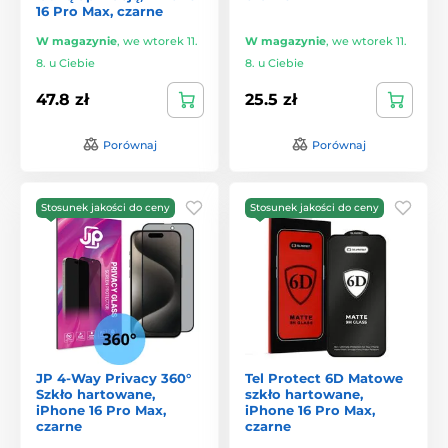
16 Pro Max, czarne
W magazynie
,
we wtorek 11.
W magazynie
,
we wtorek 11.
8. u Ciebie
8. u Ciebie
47.8 zł
25.5 zł
Porównaj
Porównaj
Stosunek jakości do ceny
Stosunek jakości do ceny
JP 4-Way Privacy 360°
Tel Protect 6D Matowe
Szkło hartowane,
szkło hartowane,
iPhone 16 Pro Max,
iPhone 16 Pro Max,
czarne
czarne