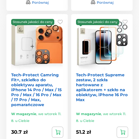
Porównaj
Porównaj
Stosunek jakości do ceny
Stosunek jakości do ceny
Tech-Protect Camring
Tech-Protect Supreme
Fit+, szkiełko do
zestaw, 2 szkła
obiektywu aparatu,
hartowane z
iPhone 14 Pro / Max / 15
aplikatorem + szkło na
Pro / Max / 16 Pro / Max
obiektyw, iPhone 16 Pro
/ 17 Pro / Max,
Max
pomarańczowe
W magazynie
,
we wtorek 11.
W magazynie
,
we wtorek 11.
8. u Ciebie
8. u Ciebie
30.7 zł
51.2 zł