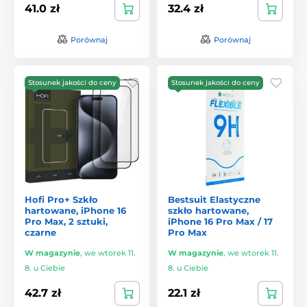
41.0 zł
32.4 zł
Porównaj
Porównaj
Stosunek jakości do ceny
Stosunek jakości do ceny
Hofi Pro+ Szkło
Bestsuit Elastyczne
hartowane, iPhone 16
szkło hartowane,
Pro Max, 2 sztuki,
iPhone 16 Pro Max / 17
czarne
Pro Max
W magazynie
,
we wtorek 11.
W magazynie
,
we wtorek 11.
8. u Ciebie
8. u Ciebie
42.7 zł
22.1 zł