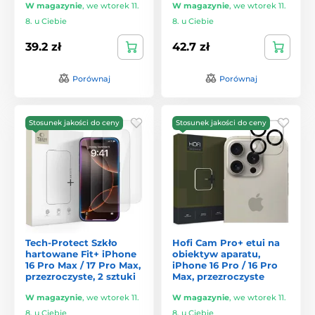
W magazynie
,
we wtorek 11.
W magazynie
,
we wtorek 11.
8. u Ciebie
8. u Ciebie
39.2 zł
42.7 zł
Porównaj
Porównaj
Stosunek jakości do ceny
Stosunek jakości do ceny
Tech-Protect Szkło
Hofi Cam Pro+ etui na
hartowane Fit+ iPhone
obiektyw aparatu,
16 Pro Max / 17 Pro Max,
iPhone 16 Pro / 16 Pro
przezroczyste, 2 sztuki
Max, przezroczyste
W magazynie
,
we wtorek 11.
W magazynie
,
we wtorek 11.
8. u Ciebie
8. u Ciebie