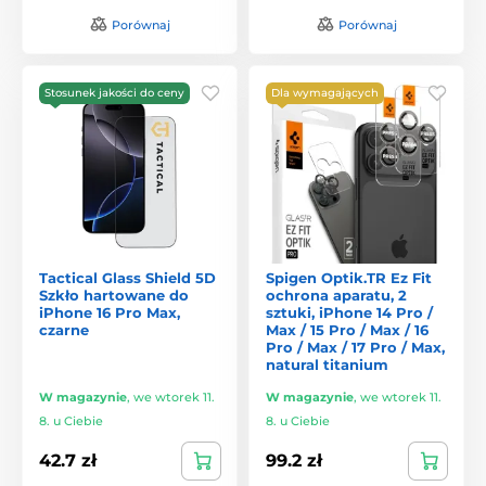
Porównaj
Porównaj
Stosunek jakości do ceny
Dla wymagających
Tactical Glass Shield 5D
Spigen Optik.TR Ez Fit
Szkło hartowane do
ochrona aparatu, 2
iPhone 16 Pro Max,
sztuki, iPhone 14 Pro /
czarne
Max / 15 Pro / Max / 16
Pro / Max / 17 Pro / Max,
natural titanium
W magazynie
,
we wtorek 11.
W magazynie
,
we wtorek 11.
8. u Ciebie
8. u Ciebie
42.7 zł
99.2 zł