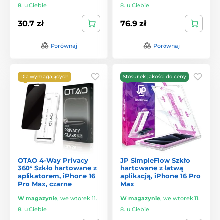
8. u Ciebie
8. u Ciebie
30.7 zł
76.9 zł
Porównaj
Porównaj
Dla wymagających
Stosunek jakości do ceny
OTAO 4-Way Privacy
JP SimpleFlow Szkło
360° Szkło hartowane z
hartowane z łatwą
aplikatorem, iPhone 16
aplikacją, iPhone 16 Pro
Pro Max, czarne
Max
W magazynie
,
we wtorek 11.
W magazynie
,
we wtorek 11.
8. u Ciebie
8. u Ciebie