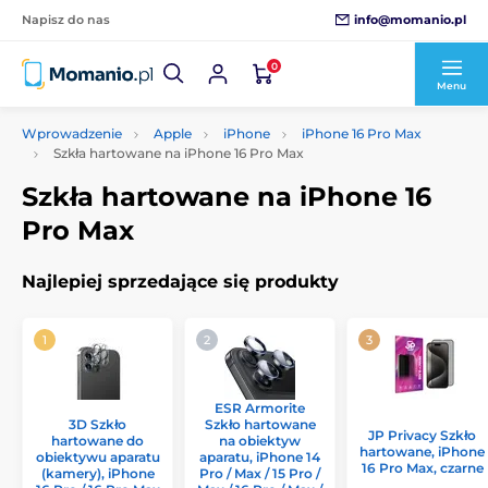
info@momanio.pl
Napisz do nas
0
Menu
Wprowadzenie
Apple
iPhone
iPhone 16 Pro Max
Szkła hartowane na iPhone 16 Pro Max
Szkła hartowane na iPhone 16
Pro Max
Najlepiej sprzedające się produkty
ESR Armorite
3D Szkło
Szkło hartowane
JP Privacy Szkło
hartowane do
na obiektyw
hartowane, iPhone
obiektywu aparatu
aparatu, iPhone 14
16 Pro Max, czarne
(kamery), iPhone
Pro / Max / 15 Pro /