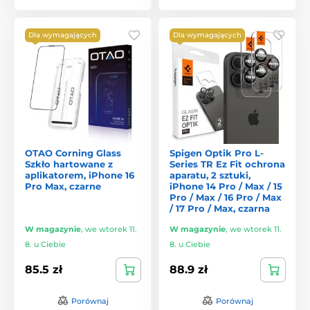
Dla wymagających
Dla wymagających
OTAO Corning Glass
Spigen Optik Pro L-
Szkło hartowane z
Series TR Ez Fit ochrona
aplikatorem, iPhone 16
aparatu, 2 sztuki,
Pro Max, czarne
iPhone 14 Pro / Max / 15
Pro / Max / 16 Pro / Max
/ 17 Pro / Max, czarna
W magazynie
,
we wtorek 11.
W magazynie
,
we wtorek 11.
8. u Ciebie
8. u Ciebie
85.5 zł
88.9 zł
Porównaj
Porównaj