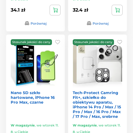
34.1 zł
32.4 zł
Porównaj
Porównaj
Stosunek jakości do ceny
Stosunek jakości do ceny
Nano 5D szkło
Tech-Protect Camring
hartowane, iPhone 16
Fit+, szkiełko do
Pro Max, czarne
obiektywu aparatu,
iPhone 14 Pro / Max / 15
Pro / Max / 16 Pro / Max
/ 17 Pro / Max, srebrne
W magazynie
,
we wtorek 11.
W magazynie
,
we wtorek 11.
8. u Ciebie
8. u Ciebie