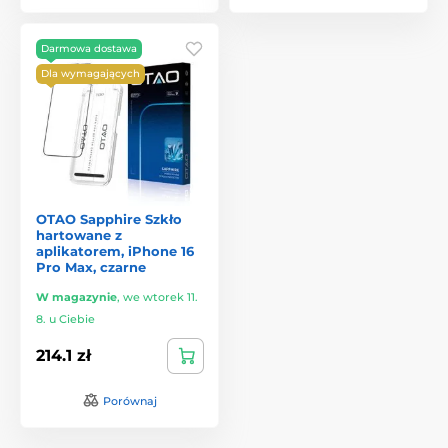
Darmowa dostawa
Dla wymagających
OTAO Sapphire Szkło
hartowane z
aplikatorem, iPhone 16
Pro Max, czarne
W magazynie
,
we wtorek 11.
8. u Ciebie
214.1 zł
Porównaj