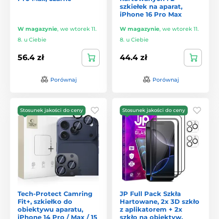
szkiełek na aparat,
iPhone 16 Pro Max
W magazynie
,
we wtorek 11.
W magazynie
,
we wtorek 11.
8. u Ciebie
8. u Ciebie
56.4 zł
44.4 zł
Porównaj
Porównaj
Stosunek jakości do ceny
Stosunek jakości do ceny
Tech-Protect Camring
JP Full Pack Szkła
Fit+, szkiełko do
Hartowane, 2x 3D szkło
obiektywu aparatu,
z aplikatorem + 2x
iPhone 14 Pro / Max / 15
szkło na obiektyw,