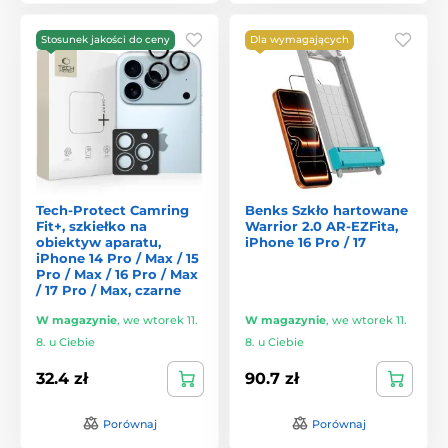
Stosunek jakości do ceny
Dla wymagających
Tech-Protect Camring
Benks Szkło hartowane
Fit+, szkiełko na
Warrior 2.0 AR-EZFita,
obiektyw aparatu,
iPhone 16 Pro / 17
iPhone 14 Pro / Max / 15
Pro / Max / 16 Pro / Max
/ 17 Pro / Max, czarne
W magazynie
,
we wtorek 11.
W magazynie
,
we wtorek 11.
8. u Ciebie
8. u Ciebie
32.4 zł
90.7 zł
Porównaj
Porównaj