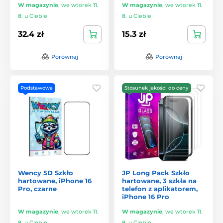
W magazynie
,
we wtorek 11.
W magazynie
,
we wtorek 11.
8. u Ciebie
8. u Ciebie
32.4 zł
15.3 zł
Porównaj
Porównaj
Podstawowa
Stosunek jakości do ceny
Wency 5D Szkło
JP Long Pack Szkło
hartowane, iPhone 16
hartowane, 3 szkła na
Pro, czarne
telefon z aplikatorem,
iPhone 16 Pro
W magazynie
,
we wtorek 11.
W magazynie
,
we wtorek 11.
8. u Ciebie
8. u Ciebie