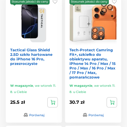
Stosunek jakości do ceny
Stosunek jakości do ceny
Tactical Glass Shield
Tech-Protect Camring
2.5D szkło hartowane
Fit+, szkiełko do
do iPhone 16 Pro,
obiektywu aparatu,
przezroczyste
iPhone 14 Pro / Max / 15
Pro / Max / 16 Pro / Max
/ 17 Pro / Max,
pomarańczowe
W magazynie
,
we wtorek 11.
W magazynie
,
we wtorek 11.
8. u Ciebie
8. u Ciebie
25.5 zł
30.7 zł
Porównaj
Porównaj