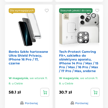
Dla wymagających
Stosunek jakości do ceny
Benks Szkło hartowane
Tech-Protect Camring
Ultra Shield Privacy,
Fit+, szkiełko do
iPhone 16 Pro / 17,
obiektywu aparatu,
czarne
iPhone 14 Pro / Max / 15
Pro / Max / 16 Pro / Max
/ 17 Pro / Max, srebrne
W magazynie
,
we wtorek 11.
W magazynie
,
we wtorek 11.
8. u Ciebie
8. u Ciebie
58.1 zł
30.7 zł
Porównaj
Porównaj