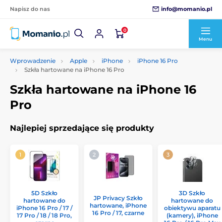
info@momanio.pl
Napisz do nas
0
Menu
Wprowadzenie
Apple
iPhone
iPhone 16 Pro
Szkła hartowane na iPhone 16 Pro
Szkła hartowane na iPhone 16
Pro
Najlepiej sprzedające się produkty
5D Szkło
3D Szkło
JP Privacy Szkło
hartowane do
hartowane do
hartowane, iPhone
iPhone 16 Pro / 17 /
obiektywu aparatu
16 Pro / 17, czarne
17 Pro / 18 / 18 Pro,
(kamery), iPhone