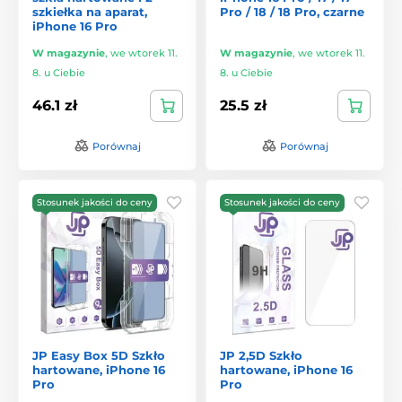
szkiełka na aparat,
Pro / 18 / 18 Pro, czarne
iPhone 16 Pro
W magazynie
,
we wtorek 11.
W magazynie
,
we wtorek 11.
8. u Ciebie
8. u Ciebie
46.1 zł
25.5 zł
Porównaj
Porównaj
Stosunek jakości do ceny
Stosunek jakości do ceny
JP Easy Box 5D Szkło
JP 2,5D Szkło
hartowane, iPhone 16
hartowane, iPhone 16
Pro
Pro