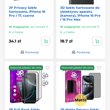
JP Privacy Szkło
3D Szkło hartowane do
hartowane, iPhone 16
obiektywu aparatu
Pro / 17, czarne
(kamery), iPhone 16 Pro
/ 16 Pro Max
W magazynie
,
we wtorek 11.
W magazynie
,
we wtorek 11.
8. u Ciebie
8. u Ciebie
34.1 zł
18.7 zł
Porównaj
Porównaj
Stosunek jakości do ceny
Stosunek jakości do ceny
JP Full Pack Szkło
JP Matte Privacy Szkło