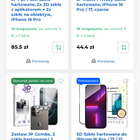
hartowane, 2x 3D szkło
hartowane, iPhone 16
z aplikatorem + 2x
Pro / 17, czarne
szkło na obiektyw,
iPhone 16 Pro
W magazynie
,
we wtorek 11.
W magazynie
,
we wtorek 11.
8. u Ciebie
8. u Ciebie
85.5 zł
44.4 zł
Porównaj
Porównaj
Stosunek jakości do ceny
Podstawowa
Zestaw JP Combo, 2
5D Szkło hartowane do
szkła hartowane i 2
iPhone 16 Pro / 17 / 17