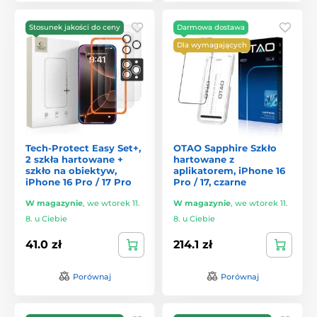
Stosunek jakości do ceny
Darmowa dostawa
Dla wymagających
Tech-Protect Easy Set+,
OTAO Sapphire Szkło
2 szkła hartowane +
hartowane z
szkło na obiektyw,
aplikatorem, iPhone 16
iPhone 16 Pro / 17 Pro
Pro / 17, czarne
W magazynie
,
we wtorek 11.
W magazynie
,
we wtorek 11.
8. u Ciebie
8. u Ciebie
41.0 zł
214.1 zł
Porównaj
Porównaj