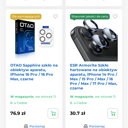
Dla wymagających
Stosunek jakości do ceny
OTAO Sapphire szkło na
ESR Armorite Szkło
obiektyw aparatu,
hartowane na obiektyw
iPhone 16 Pro / 16 Pro
aparatu, iPhone 14 Pro /
Max, czarne
Max / 15 Pro / Max / 16
Pro / Max / 17 Pro / Max,
czarne
W magazynie
,
we wtorek 11.
W magazynie
,
we wtorek 11.
8. u Ciebie
8. u Ciebie
76.9 zł
30.7 zł
Porównaj
Porównaj