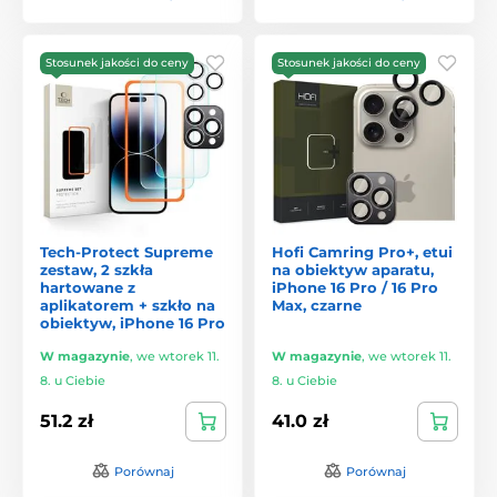
Stosunek jakości do ceny
Stosunek jakości do ceny
Tech-Protect Supreme
Hofi Camring Pro+, etui
zestaw, 2 szkła
na obiektyw aparatu,
hartowane z
iPhone 16 Pro / 16 Pro
aplikatorem + szkło na
Max, czarne
obiektyw, iPhone 16 Pro
W magazynie
,
we wtorek 11.
W magazynie
,
we wtorek 11.
8. u Ciebie
8. u Ciebie
51.2 zł
41.0 zł
Porównaj
Porównaj