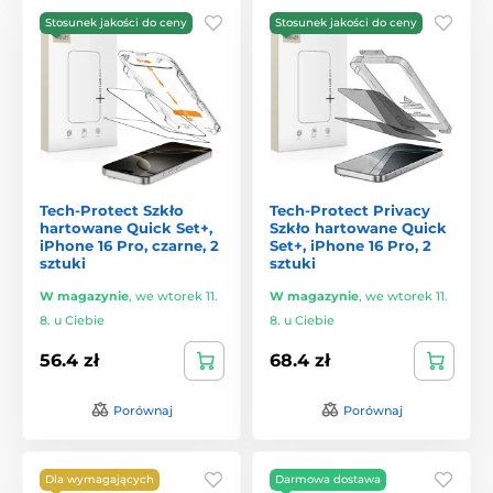
Stosunek jakości do ceny
Stosunek jakości do ceny
Tech-Protect Szkło
Tech-Protect Privacy
hartowane Quick Set+,
Szkło hartowane Quick
iPhone 16 Pro, czarne, 2
Set+, iPhone 16 Pro, 2
sztuki
sztuki
W magazynie
,
we wtorek 11.
W magazynie
,
we wtorek 11.
8. u Ciebie
8. u Ciebie
56.4 zł
68.4 zł
Porównaj
Porównaj
Dla wymagających
Darmowa dostawa