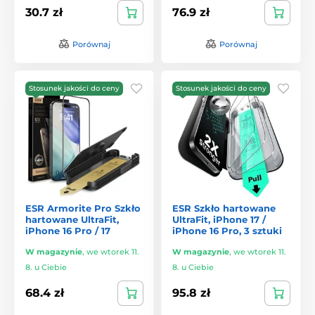
30.7 zł
76.9 zł
Porównaj
Porównaj
Stosunek jakości do ceny
Stosunek jakości do ceny
ESR Armorite Pro Szkło
ESR Szkło hartowane
hartowane UltraFit,
UltraFit, iPhone 17 /
iPhone 16 Pro / 17
iPhone 16 Pro, 3 sztuki
W magazynie
,
we wtorek 11.
W magazynie
,
we wtorek 11.
8. u Ciebie
8. u Ciebie
68.4 zł
95.8 zł