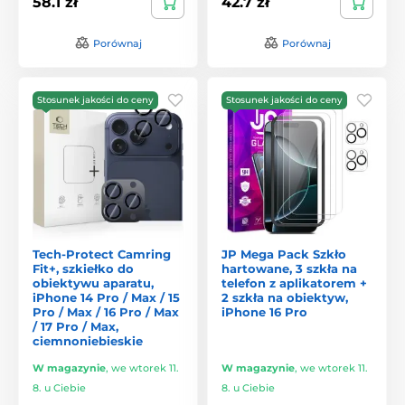
58.1 zł
42.7 zł
Porównaj
Porównaj
Stosunek jakości do ceny
Stosunek jakości do ceny
Tech-Protect Camring
JP Mega Pack Szkło
Fit+, szkiełko do
hartowane, 3 szkła na
obiektywu aparatu,
telefon z aplikatorem +
iPhone 14 Pro / Max / 15
2 szkła na obiektyw,
Pro / Max / 16 Pro / Max
iPhone 16 Pro
/ 17 Pro / Max,
ciemnoniebieskie
W magazynie
,
we wtorek 11.
W magazynie
,
we wtorek 11.
8. u Ciebie
8. u Ciebie