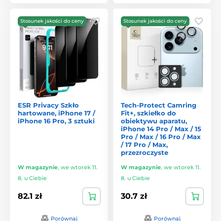
Stosunek jakości do ceny
Stosunek jakości do ceny
ESR Privacy Szkło
Tech-Protect Camring
hartowane, iPhone 17 /
Fit+, szkiełko do
iPhone 16 Pro, 3 sztuki
obiektywu aparatu,
iPhone 14 Pro / Max / 15
Pro / Max / 16 Pro / Max
/ 17 Pro / Max,
przezroczyste
W magazynie
,
we wtorek 11.
W magazynie
,
we wtorek 11.
8. u Ciebie
8. u Ciebie
82.1 zł
30.7 zł
Porównaj
Porównaj