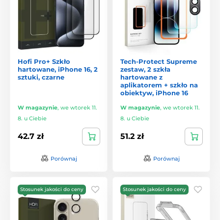
Hofi Pro+ Szkło
Tech-Protect Supreme
hartowane, iPhone 16, 2
zestaw, 2 szkła
sztuki, czarne
hartowane z
aplikatorem + szkło na
obiektyw, iPhone 16
W magazynie
,
we wtorek 11.
W magazynie
,
we wtorek 11.
8. u Ciebie
8. u Ciebie
42.7 zł
51.2 zł
Porównaj
Porównaj
Stosunek jakości do ceny
Stosunek jakości do ceny