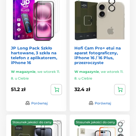
JP Long Pack Szkło
Hofi Cam Pro+ etui na
hartowane, 3 szkła na
aparat fotograficzny,
telefon z aplikatorem,
iPhone 16 / 16 Plus,
iPhone 16
przezroczyste
W magazynie
,
we wtorek 11.
W magazynie
,
we wtorek 11.
8. u Ciebie
8. u Ciebie
51.2 zł
32.4 zł
Porównaj
Porównaj
Stosunek jakości do ceny
Stosunek jakości do ceny