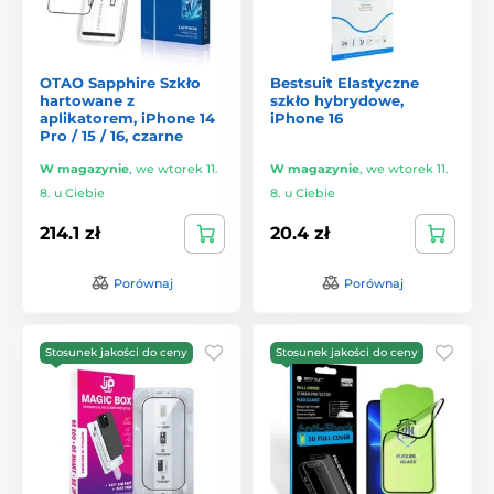
OTAO Sapphire Szkło
Bestsuit Elastyczne
hartowane z
szkło hybrydowe,
aplikatorem, iPhone 14
iPhone 16
Pro / 15 / 16, czarne
W magazynie
,
we wtorek 11.
W magazynie
,
we wtorek 11.
8. u Ciebie
8. u Ciebie
214.1 zł
20.4 zł
Porównaj
Porównaj
Stosunek jakości do ceny
Stosunek jakości do ceny