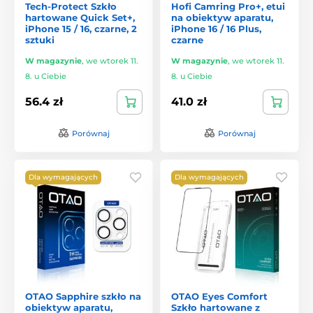
Tech-Protect Szkło
Hofi Camring Pro+, etui
hartowane Quick Set+,
na obiektyw aparatu,
iPhone 15 / 16, czarne, 2
iPhone 16 / 16 Plus,
sztuki
czarne
W magazynie
,
we wtorek 11.
W magazynie
,
we wtorek 11.
8. u Ciebie
8. u Ciebie
56.4 zł
41.0 zł
Porównaj
Porównaj
Dla wymagających
Dla wymagających
OTAO Sapphire szkło na
OTAO Eyes Comfort
obiektyw aparatu,
Szkło hartowane z