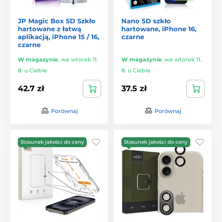
JP Magic Box 5D Szkło
Nano 5D szkło
hartowane z łatwą
hartowane, iPhone 16,
aplikacją, iPhone 15 / 16,
czarne
czarne
W magazynie
,
we wtorek 11.
W magazynie
,
we wtorek 11.
8. u Ciebie
8. u Ciebie
42.7 zł
37.5 zł
Porównaj
Porównaj
Stosunek jakości do ceny
Stosunek jakości do ceny