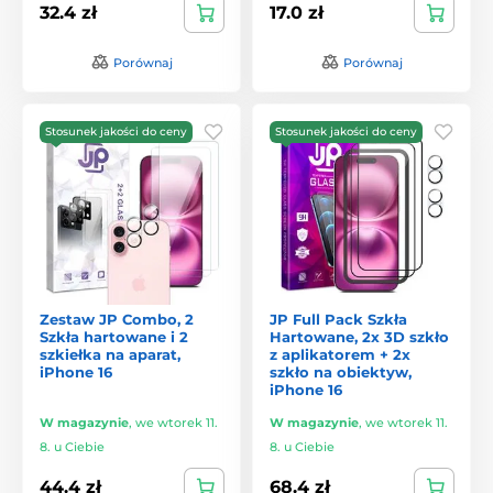
32.4 zł
17.0 zł
Porównaj
Porównaj
Stosunek jakości do ceny
Stosunek jakości do ceny
Zestaw JP Combo, 2
JP Full Pack Szkła
Szkła hartowane i 2
Hartowane, 2x 3D szkło
szkiełka na aparat,
z aplikatorem + 2x
iPhone 16
szkło na obiektyw,
iPhone 16
W magazynie
,
we wtorek 11.
W magazynie
,
we wtorek 11.
8. u Ciebie
8. u Ciebie
44.4 zł
68.4 zł