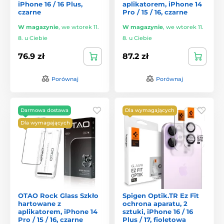
iPhone 16 / 16 Plus,
aplikatorem, iPhone 14
czarne
Pro / 15 / 16, czarne
W magazynie
,
we wtorek 11.
W magazynie
,
we wtorek 11.
8. u Ciebie
8. u Ciebie
76.9 zł
87.2 zł
Porównaj
Porównaj
Darmowa dostawa
Dla wymagających
Dla wymagających
OTAO Rock Glass Szkło
Spigen Optik.TR Ez Fit
hartowane z
ochrona aparatu, 2
aplikatorem, iPhone 14
sztuki, iPhone 16 / 16
Pro / 15 / 16, czarne
Plus / 17, fioletowa