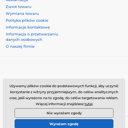
Zwrot towaru
Wymiana towaru
Polityka plików cookie
Informacje kontaktowe
Informacja o przetwarzaniu
danych osobowych
O naszej firmie
Momanio s.r.o., Okružní 361/14, 74718, Píšť, Czechy,
Używamy plików cookie do podstawowych funkcji, aby uczynić
VAT: CZ09604707, info@momanio.pl
korzystanie z witryny przyjemniejszym, do celów analitycznych
oraz, jeśli wyrażono na to zgodę, do celów targetowania reklam.
Więcej informacji znajdziesz
tutaj
Nie wyrażam zgody
Wyrażam zgodę
© 2026 www.momanio.pl ⦁ Utworzono e-sklep
SIMPLIA.cz