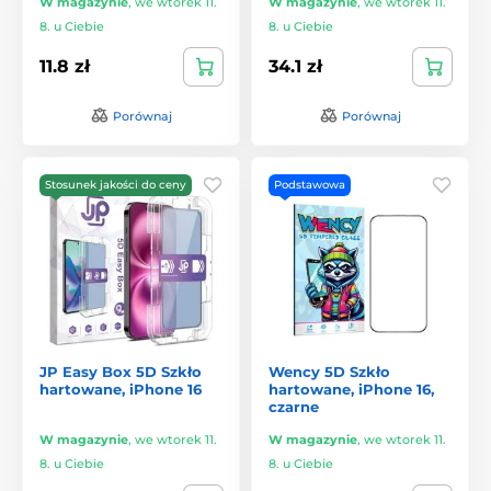
W magazynie
,
we wtorek 11.
W magazynie
,
we wtorek 11.
8. u Ciebie
8. u Ciebie
11.8 zł
34.1 zł
Porównaj
Porównaj
Stosunek jakości do ceny
Podstawowa
JP Easy Box 5D Szkło
Wency 5D Szkło
hartowane, iPhone 16
hartowane, iPhone 16,
czarne
W magazynie
,
we wtorek 11.
W magazynie
,
we wtorek 11.
8. u Ciebie
8. u Ciebie