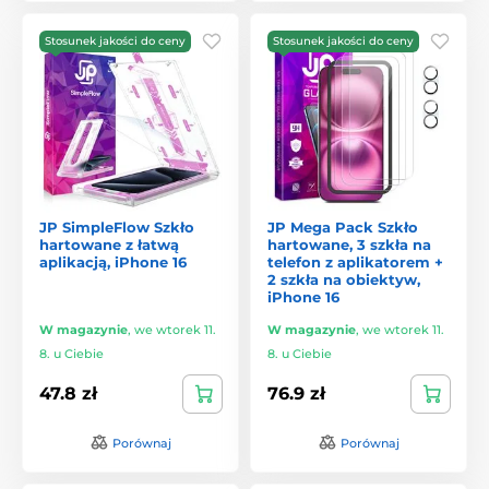
Stosunek jakości do ceny
Stosunek jakości do ceny
JP SimpleFlow Szkło
JP Mega Pack Szkło
hartowane z łatwą
hartowane, 3 szkła na
aplikacją, iPhone 16
telefon z aplikatorem +
2 szkła na obiektyw,
iPhone 16
W magazynie
,
we wtorek 11.
W magazynie
,
we wtorek 11.
8. u Ciebie
8. u Ciebie
47.8 zł
76.9 zł
Porównaj
Porównaj