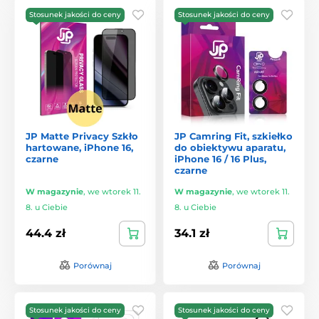
Stosunek jakości do ceny
Stosunek jakości do ceny
JP Matte Privacy Szkło
JP Camring Fit, szkiełko
hartowane, iPhone 16,
do obiektywu aparatu,
czarne
iPhone 16 / 16 Plus,
czarne
W magazynie
,
we wtorek 11.
W magazynie
,
we wtorek 11.
8. u Ciebie
8. u Ciebie
44.4 zł
34.1 zł
Porównaj
Porównaj
Stosunek jakości do ceny
Stosunek jakości do ceny