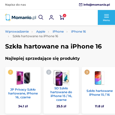
info@momanio.pl
Napisz do nas
0
Menu
Wprowadzenie
Apple
iPhone
iPhone 16
Szkła hartowane na iPhone 16
Szkła hartowane na iPhone 16
Najlepiej sprzedające się produkty
5D Szkło
JP Privacy Szkło
Szkło hartowane
hartowane do
hartowane, iPhone
iPhone 15 / 16
iPhone 15 / 16,
16, czarne
czarne
34.1 zł
25.5 zł
11.8 zł