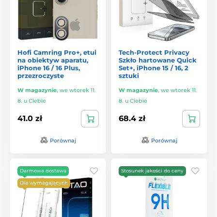
Hofi Camring Pro+, etui
Tech-Protect Privacy
na obiektyw aparatu,
Szkło hartowane Quick
iPhone 16 / 16 Plus,
Set+, iPhone 15 / 16, 2
przezroczyste
sztuki
W magazynie
,
we wtorek 11.
W magazynie
,
we wtorek 11.
8. u Ciebie
8. u Ciebie
41.0 zł
68.4 zł
Porównaj
Porównaj
Darmowa dostawa
Stosunek jakości do ceny
Dla wymagających