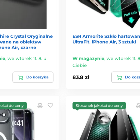
ire Crystal Oryginalne
ESR Armorite Szkło hartowa
owane na obiektyw
UltraFit, iPhone Air, 3 sztuki
hone Air, czarne
ie
,
we wtorek 11. 8. u
W magazynie
,
we wtorek 11. 8
Ciebie
83.8 zł
Do koszyka
Do kos
kości do ceny
Stosunek jakości do ceny