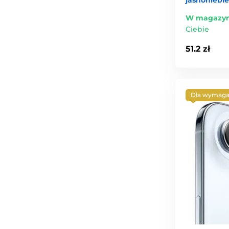
jasnoniebie
W magazyn
Ciebie
51.2 zł
Dla wymaga