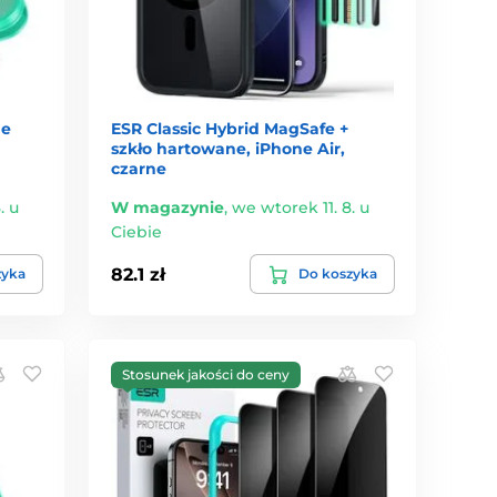
ne
ESR Classic Hybrid MagSafe +
szkło hartowane, iPhone Air,
czarne
. u
W magazynie
,
we wtorek 11. 8. u
Ciebie
82.1 zł
zyka
Do koszyka
Stosunek jakości do ceny