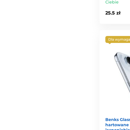
Ciebie
25.5 zł
Dla wymaga
Benks Glass
hartowane n