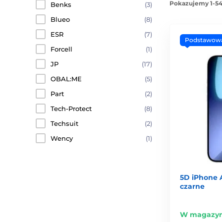
Pokazujemy 1-54
Benks
(3)
Blueo
(8)
ESR
(7)
Podstawow
Forcell
(1)
JP
(17)
OBAL:ME
(5)
Part
(2)
Tech-Protect
(8)
Techsuit
(2)
Wency
(1)
5D iPhone A
czarne
W magazyn