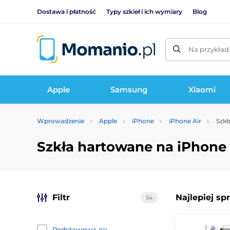
Dostawa i płatność
Typy szkieł i ich wymiary
Blog
Na przykład
Apple
Samsung
Xiaomi
Wprowadzenie
Apple
iPhone
iPhone Air
Szkł
Szkła hartowane na iPhone 
Filtr
Najlepiej sp
54
Podstawowa