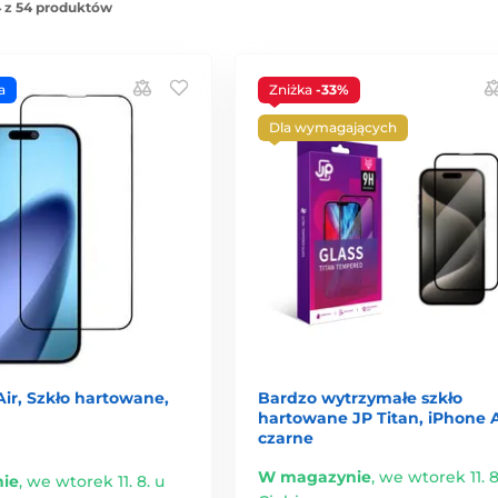
 z 54 produktów
a
Zniżka
-33%
Dla wymagających
ir, Szkło hartowane,
Bardzo wytrzymałe szkło
hartowane JP Titan, iPhone A
czarne
W magazynie
,
we wtorek 11. 8
ie
,
we wtorek 11. 8. u