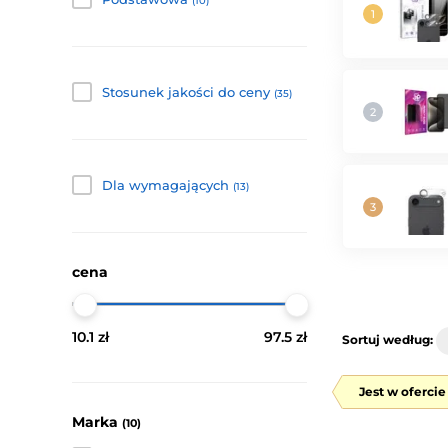
(10)
Stosunek jakości do ceny
(35)
Dla wymagających
(13)
cena
10.1 zł
97.5 zł
Sortuj według:
Jest w oferci
Marka
(10)