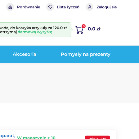
Porównanie
Lista życzeń
Zaloguj sie
0
Dodaj do koszyka artykuły za
120.0 zł
0.0 zł
i otrzymaj
darmową wysyłkę
Akcesoria
Pomysły na prezenty
aparat,
W magazynie > 10
Zniżka
-23%