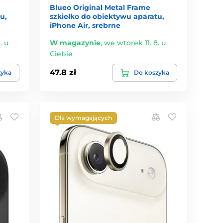
Blueo Original Metal Frame
u,
szkiełko do obiektywu aparatu,
iPhone Air, srebrne
. u
W magazynie
,
we wtorek 11. 8. u
Ciebie
47.8 zł
zyka
Do koszyka
Dla wymagających