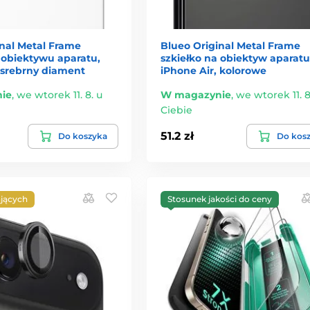
inal Metal Frame
Blueo Original Metal Frame
 obiektywu aparatu,
szkiełko na obiektyw aparatu
 srebrny diament
iPhone Air, kolorowe
ie
,
we wtorek 11. 8. u
W magazynie
,
we wtorek 11. 8
Ciebie
51.2 zł
Do koszyka
Do kos
jących
Stosunek jakości do ceny