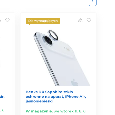
1
Dla wymagających
Benks DR Sapphire szkło
ir,
ochronne na aparat, iPhone Air,
jasnoniebieski
. u
W magazynie
,
we wtorek 11. 8. u