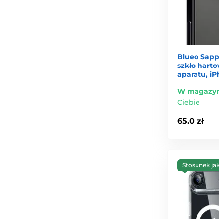
Blueo Sapph
szkło hart
aparatu, iP
W magazyn
Ciebie
65.0 zł
Stosunek ja