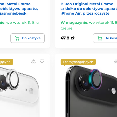
inal Metal Frame
Blueo Original Metal Frame
 obiektywu aparatu,
szkiełko do obiektywu aparat
 jasnoniebieski
iPhone Air, przezroczyste
ie
,
we wtorek 11. 8. u
W magazynie
,
we wtorek 11. 8
Ciebie
47.8 zł
Do koszyka
Do kos
jących
Dla wymagających