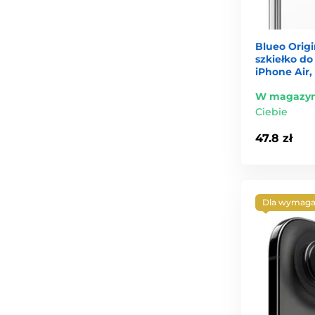
Blueo Orig
szkiełko do
iPhone Air,
W magazyn
Ciebie
47.8 zł
Dla wymaga