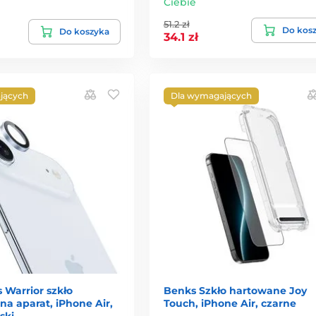
Ciebie
51.2 zł
Do kos
Do koszyka
34.1 zł
jących
Dla wymagających
 Warrior szkło
Benks Szkło hartowane Joy
a aparat, iPhone Air,
Touch, iPhone Air, czarne