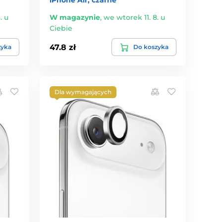
iPhone Air, czarne
. u
W magazynie
,
we wtorek 11. 8. u
Ciebie
47.8 zł
zyka
Do koszyka
Dla wymagających