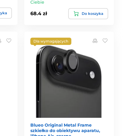
Ciebie
zyka
68.4 zł
Do koszyka
Dla wymagających
Blueo Original Metal Frame
szkiełko do obiektywu aparatu,