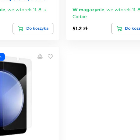
ie
,
we wtorek 11. 8. u
W magazynie
,
we wtorek 11. 8
Ciebie
51.2 zł
Do koszyka
Do kos
a