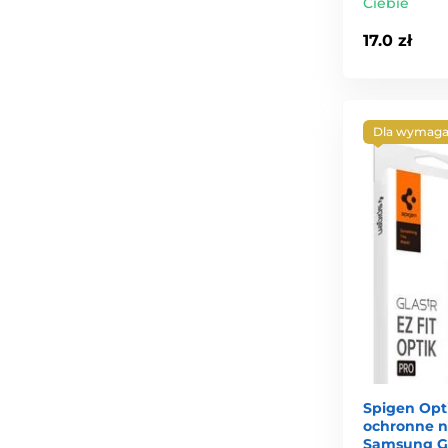
Ciebie
17.0 zł
Dla wymaga
Spigen Opti
ochronne na
Samsung Ga