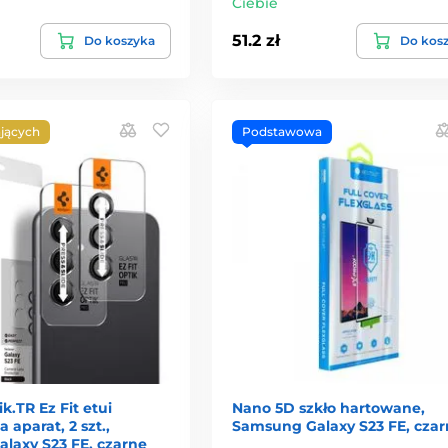
Ciebie
51.2 zł
Do koszyka
Do kos
jących
Podstawowa
k.TR Ez Fit etui
Nano 5D szkło hartowane,
 aparat, 2 szt.,
Samsung Galaxy S23 FE, czar
laxy S23 FE, czarne