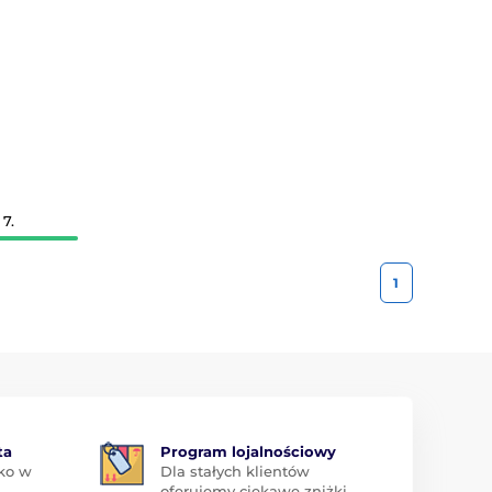
7.
1
ta
Program lojalnościowy
ko w
Dla stałych klientów
oferujemy ciekawe zniżki.