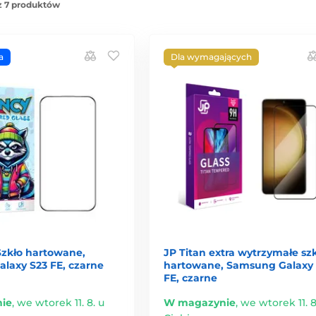
z 7 produktów
a
Dla wymagających
zkło hartowane,
JP Titan extra wytrzymałe sz
laxy S23 FE, czarne
hartowane, Samsung Galaxy 
FE, czarne
ie
,
we wtorek 11. 8. u
W magazynie
,
we wtorek 11. 8