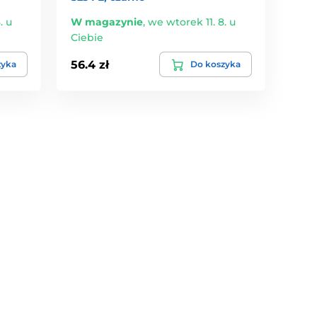
. u
W magazynie
,
we wtorek 11. 8. u
Ciebie
56.4 zł
zyka
Do koszyka