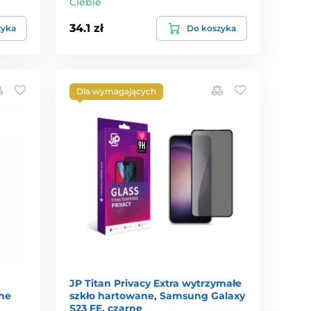
Ciebie
34.1 zł
zyka
Do koszyka
Dla wymagających
JP Titan Privacy Extra wytrzymałe
ne
szkło hartowane, Samsung Galaxy
S23 FE, czarne