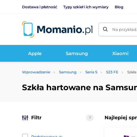
Dostawa i płatność
Typy szkieł i ich wymiary
Blog
Na przykład
Apple
Samsung
Xiaomi
Wprowadzenie
Samsung
Seria S
S23 FE
Szkła
Szkła hartowane na Samsun
Filtr
Najlepiej sp
7
Podstawowa