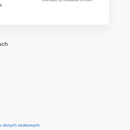
ub
ach
iu danych osobowych