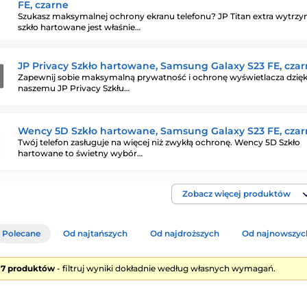
FE, czarne
Szukasz maksymalnej ochrony ekranu telefonu? JP Titan extra wytrzy
szkło hartowane jest właśnie…
JP Privacy Szkło hartowane, Samsung Galaxy S23 FE, cza
Zapewnij sobie maksymalną prywatność i ochronę wyświetlacza dzięk
naszemu JP Privacy Szkłu…
Wency 5D Szkło hartowane, Samsung Galaxy S23 FE, cza
Twój telefon zasługuje na więcej niż zwykłą ochronę. Wency 5D Szkło
hartowane to świetny wybór…
Zobacz więcej produktów
Polecane
Od najtańszych
Od najdroższych
Od najnowszyc
e 7 produktów
- filtruj wyniki dokładnie według własnych wymagań.