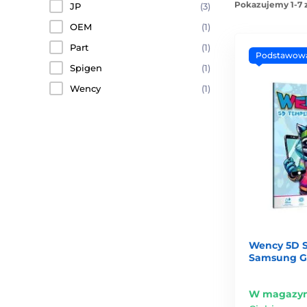
Pokazujemy 1-7 
JP
(3)
OEM
(1)
Part
(1)
Podstawow
Spigen
(1)
Wency
(1)
Wency 5D S
Samsung Ga
W magazyn