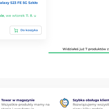
laxy S23 FE 5G Szkło
ie
,
we wtorek 11. 8. u
Do koszyka
Widziałeś już 7 produktów z 
Towar w magazynie
Szybka obsługa klien
Wszystkie produkty mamy na
Rozwiązujemy wszyst
stanie i wysyłamy je
ciągu kilku godzin,