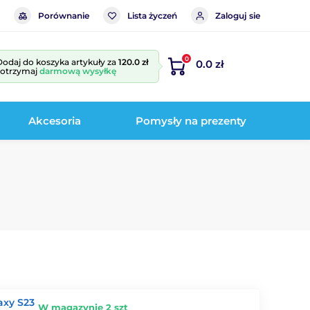
Porównanie
Lista życzeń
Zaloguj sie
0
Dodaj do koszyka artykuły za
120.0 zł
0.0 zł
i otrzymaj
darmową wysyłkę
Akcesoria
Pomysły na prezenty
axy S23
W magazynie 2 szt