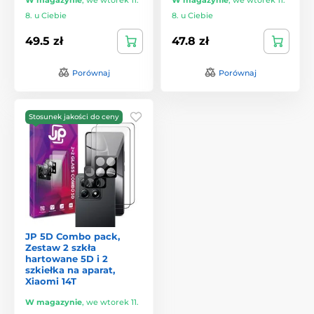
8. u Ciebie
8. u Ciebie
49.5 zł
47.8 zł
Porównaj
Porównaj
Stosunek jakości do ceny
JP 5D Combo pack,
Zestaw 2 szkła
hartowane 5D i 2
szkiełka na aparat,
Xiaomi 14T
W magazynie
,
we wtorek 11.