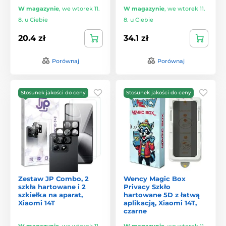
W magazynie
,
we wtorek 11.
W magazynie
,
we wtorek 11.
8. u Ciebie
8. u Ciebie
20.4 zł
34.1 zł
Porównaj
Porównaj
Stosunek jakości do ceny
Stosunek jakości do ceny
Zestaw JP Combo, 2
Wency Magic Box
szkła hartowane i 2
Privacy Szkło
szkiełka na aparat,
hartowane 5D z łatwą
Xiaomi 14T
aplikacją, Xiaomi 14T,
czarne
W magazynie
,
we wtorek 11.
W magazynie
,
we wtorek 11.