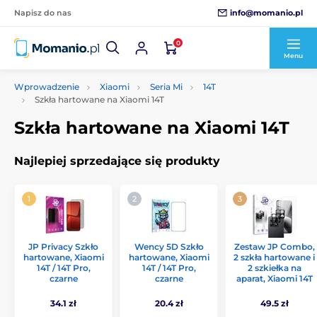
info@momanio.pl
Napisz do nas
0
Menu
Wprowadzenie
Xiaomi
Seria Mi
14T
Szkła hartowane na Xiaomi 14T
Szkła hartowane na Xiaomi 14T
Najlepiej sprzedające się produkty
JP Privacy Szkło
Wency 5D Szkło
Zestaw JP Combo,
hartowane, Xiaomi
hartowane, Xiaomi
2 szkła hartowane i
14T / 14T Pro,
14T / 14T Pro,
2 szkiełka na
czarne
czarne
aparat, Xiaomi 14T
34.1 zł
20.4 zł
49.5 zł