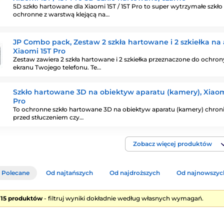
5D szkło hartowane dla Xiaomi 15T / 15T Pro to super wytrzymałe szkło
ochronne z warstwą klejącą na…
JP Combo pack, Zestaw 2 szkła hartowane i 2 szkiełka na 
Xiaomi 15T Pro
Zestaw zawiera 2 szkła hartowane i 2 szkiełka przeznaczone do ochron
ekranu Twojego telefonu. Te…
Szkło hartowane 3D na obiektyw aparatu (kamery), Xiaom
Pro
To ochronne szkło hartowane 3D na obiektyw aparatu (kamery) chron
przed stłuczeniem czy…
Zobacz więcej produktów
Polecane
Od najtańszych
Od najdroższych
Od najnowszyc
e 15 produktów
- filtruj wyniki dokładnie według własnych wymagań.