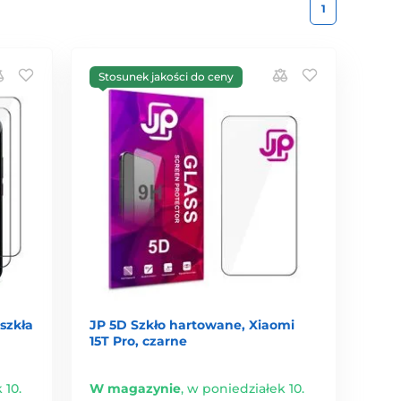
1
Stosunek jakości do ceny
szkła
JP 5D Szkło hartowane, Xiaomi
15T Pro, czarne
 10.
W magazynie
,
w poniedziałek 10.