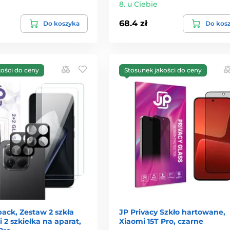
8. u Ciebie
68.4 zł
Do koszyka
Do kos
kości do ceny
Stosunek jakości do ceny
ack, Zestaw 2 szkła
JP Privacy Szkło hartowane,
 2 szkiełka na aparat,
Xiaomi 15T Pro, czarne