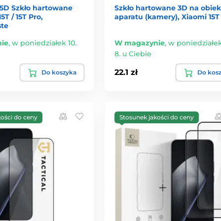
5D Szkło hartowane
Szkło hartowane 3D na obie
5T / 15T Pro,
aparatu (kamery), Xiaomi 15T
ste
ie
,
w poniedziałek 10.
W magazynie
,
w poniedziałek
8. u Ciebie
22.1 zł
Do koszyka
Do kos
kości do ceny
Stosunek jakości do ceny