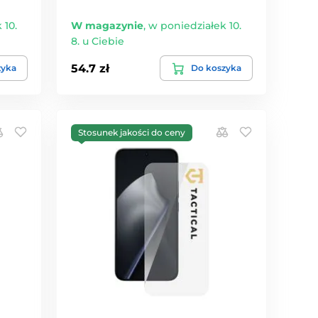
 10.
W magazynie
,
w poniedziałek 10.
8. u Ciebie
54.7 zł
zyka
Do koszyka
Stosunek jakości do ceny