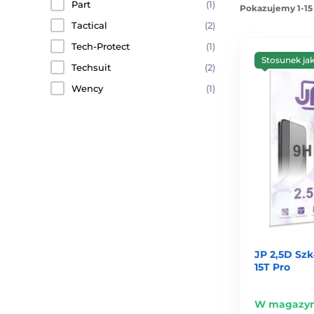
Part
(1)
Pokazujemy 1-15
Tactical
(2)
Tech-Protect
(1)
Stosunek ja
Techsuit
(2)
Wency
(1)
JP 2,5D Sz
15T Pro
W magazyn