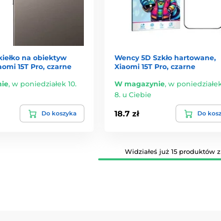
kiełko na obiektyw
Wency 5D Szkło hartowane,
aomi 15T Pro, czarne
Xiaomi 15T Pro, czarne
ie
,
w poniedziałek 10.
W magazynie
,
w poniedziałek
8. u Ciebie
18.7 zł
Do koszyka
Do kos
Widziałeś już 15 produktów z 