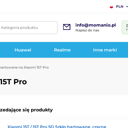
PLN
info@momanio.pl
. Kategoria produktu
Napisz do nas
Huawei
Realme
Inne marki
hartowane na Xiaomi 15T Pro
15T Pro
rzedające się produkty
Xiaomi 15T / 15T Pro 5D Szkło hartowane, czarne