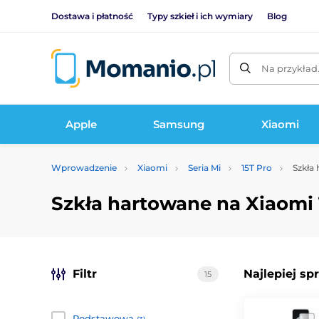
Dostawa i płatność
Typy szkieł i ich wymiary
Blog
Na przykład
Apple
Samsung
Xiaomi
Wprowadzenie
Xiaomi
Seria Mi
15T Pro
Szkła 
Szkła hartowane na Xiaomi 
Filtr
Najlepiej sp
15
Podstawowa