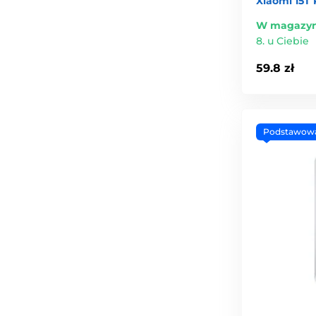
Xiaomi 15T 
W magazyn
8. u Ciebie
59.8 zł
Podstawow