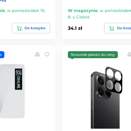
Pro
ie
,
w poniedziałek 10.
W magazynie
,
w poniedziałek
8. u Ciebie
34.1 zł
Do koszyka
Do kos
a
Stosunek jakości do ceny