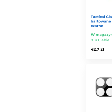
Tactical Gl
hartowane d
czarne
W magazyn
8. u Ciebie
42.7 zł