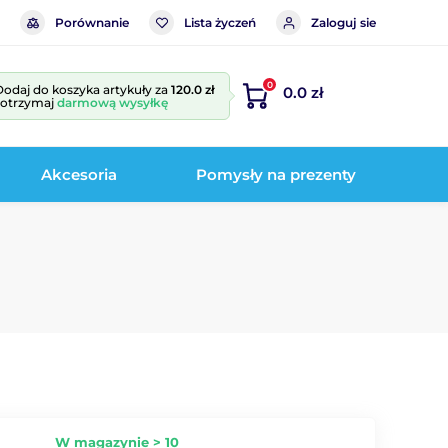
Porównanie
Lista życzeń
Zaloguj sie
0
Dodaj do koszyka artykuły za
120.0 zł
0.0 zł
i otrzymaj
darmową wysyłkę
Akcesoria
Pomysły na prezenty
W magazynie > 10