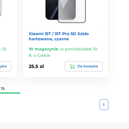
Xiaomi 15T / 15T Pro 5D Szkło
hartowane, czarne
 10.
W magazynie
,
w poniedziałek 10.
8. u Ciebie
25.5 zł
zyka
Do koszyka
15.
1