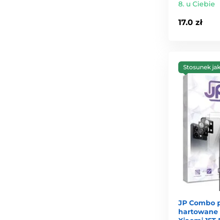
8. u Ciebie
17.0 zł
Stosunek ja
JP Combo p
hartowane i