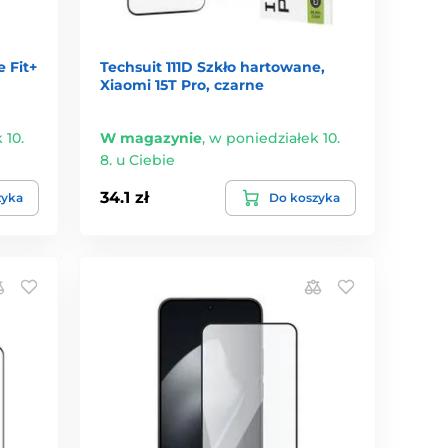
 Fit+
Techsuit 111D Szkło hartowane,
Xiaomi 15T Pro, czarne
 10.
W magazynie
,
w poniedziałek 10.
8. u Ciebie
34.1 zł
zyka
Do koszyka