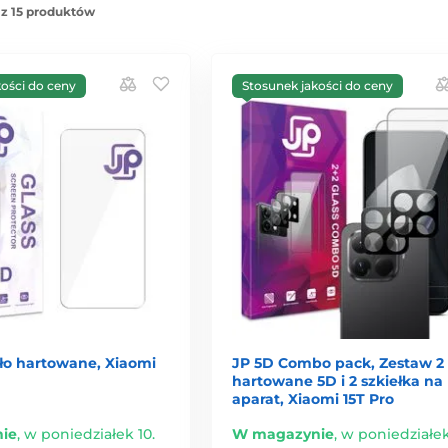
 z 15 produktów
kości do ceny
Stosunek jakości do ceny
kło hartowane, Xiaomi
JP 5D Combo pack, Zestaw 2 
hartowane 5D i 2 szkiełka na
aparat, Xiaomi 15T Pro
ie
,
w poniedziałek 10.
W magazynie
,
w poniedziałek