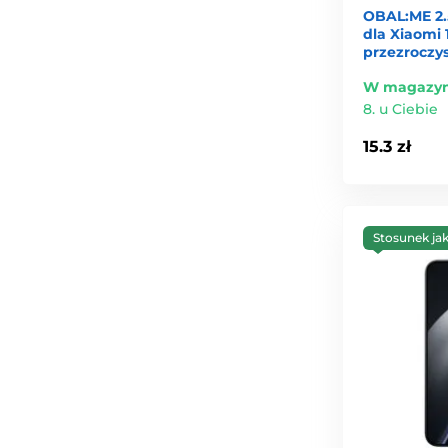
OBAL:ME 2.
dla Xiaomi 1
przezroczy
W magazyn
8. u Ciebie
15.3 zł
Stosunek ja