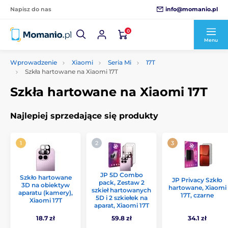
info@momanio.pl
Napisz do nas
0
Menu
Wprowadzenie
Xiaomi
Seria Mi
17T
Szkła hartowane na Xiaomi 17T
Szkła hartowane na Xiaomi 17T
Najlepiej sprzedające się produkty
JP 5D Combo
Szkło hartowane
JP Privacy Szkło
pack, Zestaw 2
3D na obiektyw
hartowane, Xiaomi
szkieł hartowanych
aparatu (kamery),
17T, czarne
5D i 2 szkiełek na
Xiaomi 17T
aparat, Xiaomi 17T
18.7 zł
59.8 zł
34.1 zł