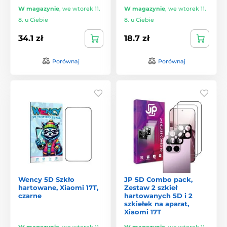
W magazynie
,
we wtorek 11.
W magazynie
,
we wtorek 11.
8. u Ciebie
8. u Ciebie
34.1 zł
18.7 zł
Porównaj
Porównaj
Wency 5D Szkło
JP 5D Combo pack,
hartowane, Xiaomi 17T,
Zestaw 2 szkieł
czarne
hartowanych 5D i 2
szkiełek na aparat,
Xiaomi 17T
W magazynie
,
we wtorek 11.
W magazynie
,
we wtorek 11.