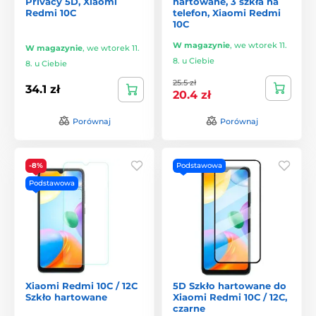
Privacy 5D, Xiaomi
hartowane, 3 szkła na
Redmi 10C
telefon, Xiaomi Redmi
10C
W magazynie
,
we wtorek 11.
W magazynie
,
we wtorek 11.
8. u Ciebie
8. u Ciebie
25.5 zł
34.1 zł
20.4 zł
Porównaj
Porównaj
-8%
Podstawowa
Podstawowa
Xiaomi Redmi 10C / 12C
5D Szkło hartowane do
Szkło hartowane
Xiaomi Redmi 10C / 12C,
czarne