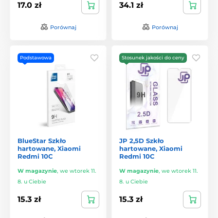
17.0 zł
34.1 zł
Porównaj
Porównaj
Podstawowa
Stosunek jakości do ceny
BlueStar Szkło
JP 2,5D Szkło
hartowane, Xiaomi
hartowane, Xiaomi
Redmi 10C
Redmi 10C
W magazynie
,
we wtorek 11.
W magazynie
,
we wtorek 11.
8. u Ciebie
8. u Ciebie
15.3 zł
15.3 zł