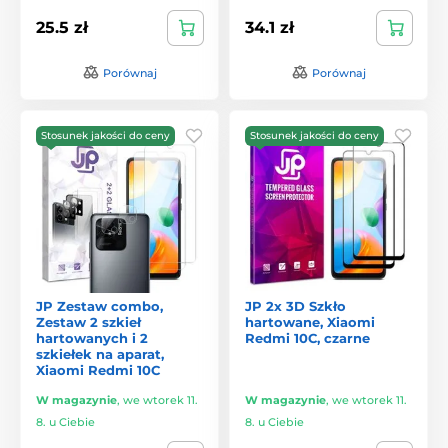
25.5 zł
34.1 zł
Porównaj
Porównaj
Stosunek jakości do ceny
Stosunek jakości do ceny
JP Zestaw combo,
JP 2x 3D Szkło
Zestaw 2 szkieł
hartowane, Xiaomi
hartowanych i 2
Redmi 10C, czarne
szkiełek na aparat,
Xiaomi Redmi 10C
W magazynie
,
we wtorek 11.
W magazynie
,
we wtorek 11.
8. u Ciebie
8. u Ciebie