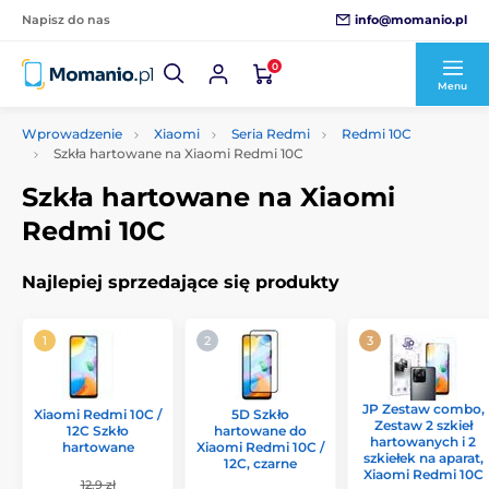
info@momanio.pl
Napisz do nas
0
Menu
Wprowadzenie
Xiaomi
Seria Redmi
Redmi 10C
Szkła hartowane na Xiaomi Redmi 10C
Szkła hartowane na Xiaomi
Redmi 10C
Najlepiej sprzedające się produkty
JP Zestaw combo,
Xiaomi Redmi 10C /
5D Szkło
Zestaw 2 szkieł
12C Szkło
hartowane do
hartowanych i 2
hartowane
Xiaomi Redmi 10C /
szkiełek na aparat,
12C, czarne
Xiaomi Redmi 10C
12.9 zł