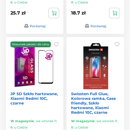
8. u Ciebie
8. u Ciebie
25.7 zł
18.7 zł
Porównaj
Porównaj
Stosunek jakości do ceny
JP 5D Szkło hartowane,
Swissten Full Glue,
Xiaomi Redmi 10C,
Kolorowa ramka, Case
czarne
friendly, Szkło
hartowane, Xiaomi
Redmi 10C, czarne
W magazynie
,
we wtorek 11.
W magazynie
,
we wtorek 11.
8. u Ciebie
8. u Ciebie