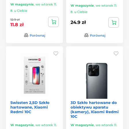
W magazynie
,
we wtorek 11.
W magazynie
,
we wtorek 11.
8. u Ciebie
8. u Ciebie
12.9 zł
24.9 zł
11.8 zł
Porównaj
Porównaj
Swissten 2,5D Szkło
3D Szkło hartowane do
hartowane, Xiaomi
obiektywu aparatu
Redmi 10C
(kamery), Xiaomi Redmi
10C
W magazynie
,
we wtorek 11.
W magazynie
,
we wtorek 11.