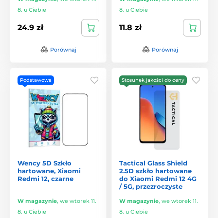
8. u Ciebie
8. u Ciebie
24.9 zł
11.8 zł
Porównaj
Porównaj
Podstawowa
Stosunek jakości do ceny
Wency 5D Szkło
Tactical Glass Shield
hartowane, Xiaomi
2.5D szkło hartowane
Redmi 12, czarne
do Xiaomi Redmi 12 4G
/ 5G, przezroczyste
W magazynie
,
we wtorek 11.
W magazynie
,
we wtorek 11.
8. u Ciebie
8. u Ciebie