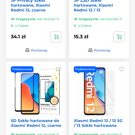
JP Privacy Szkło
JP 2,5D Szkło
hartowane, Xiaomi
hartowane, Xiaomi
Redmi 12, czarne
Redmi 12 / 13
W magazynie
,
we wtorek 11.
W magazynie
,
we wtorek 11.
8. u Ciebie
8. u Ciebie
34.1 zł
15.3 zł
Porównaj
Porównaj
Podstawowa
Podstawowa
5D Szkło hartowane do
Xiaomi Redmi 12 / 12 5G
Xiaomi Redmi 12, czarne
/ 13 Szkło hartowane
W magazynie
,
we wtorek 11.
W magazynie
,
we wtorek 11.