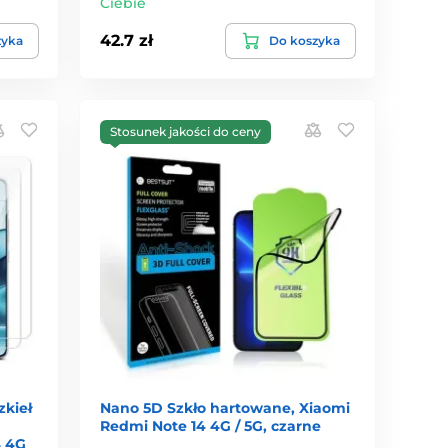
Ciebie
42.7 zł
zyka
Do koszyka
Stosunek jakości do ceny
zkieł
Nano 5D Szkło hartowane, Xiaomi
Redmi Note 14 4G / 5G, czarne
4 4G