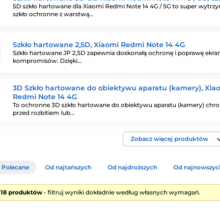
5D szkło hartowane dla Xiaomi Redmi Note 14 4G / 5G to super wytrz
szkło ochronne z warstwą…
Szkło hartowane 2,5D, Xiaomi Redmi Note 14 4G
Szkło hartowane JP 2,5D zapewnia doskonałą ochronę i poprawę ekra
kompromisów. Dzięki…
3D Szkło hartowane do obiektywu aparatu (kamery), Xia
Redmi Note 14 4G
To ochronne 3D szkło hartowane do obiektywu aparatu (kamery) chro
przed rozbitiem lub…
Zobacz więcej produktów
Polecane
Od najtańszych
Od najdroższych
Od najnowszyc
e 18 produktów
- filtruj wyniki dokładnie według własnych wymagań.