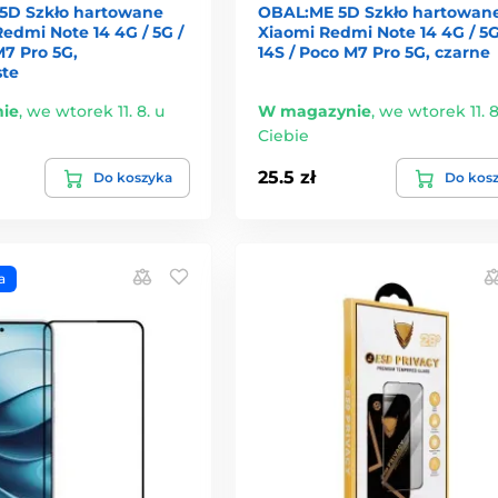
5D Szkło hartowane
OBAL:ME 5D Szkło hartowan
edmi Note 14 4G / 5G /
Xiaomi Redmi Note 14 4G / 5G
M7 Pro 5G,
14S / Poco M7 Pro 5G, czarne
ste
ie
,
we wtorek 11. 8. u
W magazynie
,
we wtorek 11. 8
Ciebie
25.5 zł
Do koszyka
Do kos
a