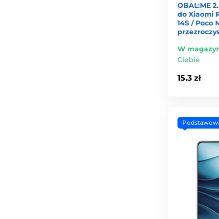
OBAL:ME 2.
do Xiaomi R
14S / Poco 
przezroczy
W magazyn
Ciebie
15.3 zł
Podstawow