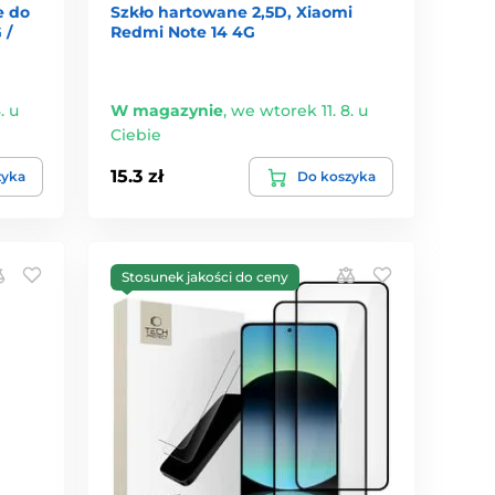
e do
Szkło hartowane 2,5D, Xiaomi
 /
Redmi Note 14 4G
. u
W magazynie
,
we wtorek 11. 8. u
Ciebie
15.3 zł
zyka
Do koszyka
Stosunek jakości do ceny