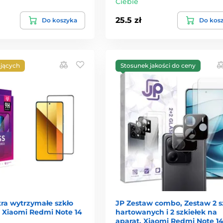
Ciebie
25.5 zł
Do koszyka
Do kos
jących
Stosunek jakości do ceny
tra wytrzymałe szkło
JP Zestaw combo, Zestaw 2 s
 Xiaomi Redmi Note 14
hartowanych i 2 szkiełek na
aparat, Xiaomi Redmi Note 1