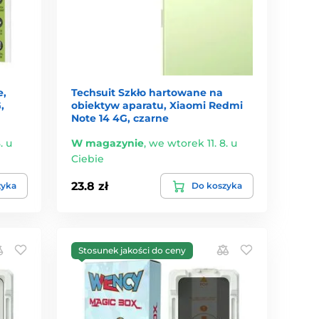
e,
Techsuit Szkło hartowane na
,
obiektyw aparatu, Xiaomi Redmi
Note 14 4G, czarne
. u
W magazynie
,
we wtorek 11. 8. u
Ciebie
23.8 zł
zyka
Do koszyka
Stosunek jakości do ceny