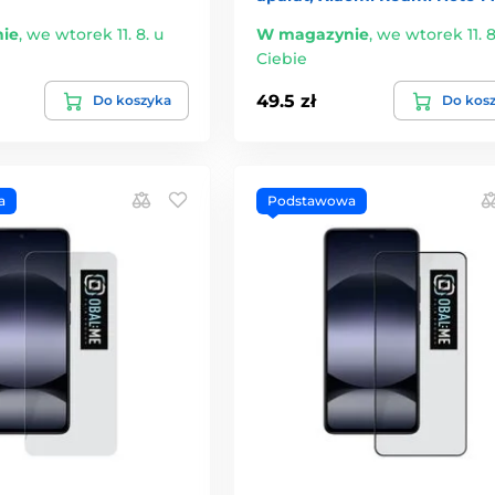
ie
,
we wtorek 11. 8. u
W magazynie
,
we wtorek 11. 8
Ciebie
49.5 zł
Do koszyka
Do kos
a
Podstawowa