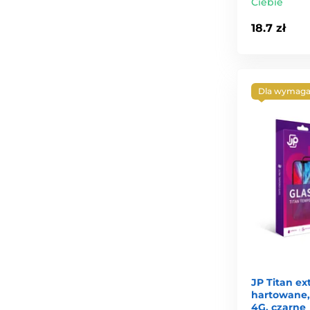
Ciebie
18.7 zł
Dla wymaga
JP Titan ex
hartowane,
4G, czarne