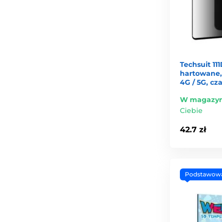
Techsuit 11
hartowane,
4G / 5G, cz
W magazyn
Ciebie
42.7 zł
Podstawow