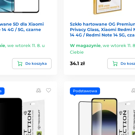
owane 5D dla Xiaomi
Szkło hartowane OG Premiu
14 4G / 5G, czarne
Privacy Glass, Xiaomi Redmi 
14 4G / Redmi Note 14 5G, cz
ie
,
we wtorek 11. 8. u
W magazynie
,
we wtorek 11. 8
Ciebie
34.1 zł
Do koszyka
Do kos
a
Podstawowa