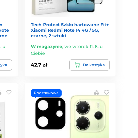
m
Tech-Protect Szkło hartowane Fit+
Note
Xiaomi Redmi Note 14 4G / 5G,
arne
czarne, 2 sztuki
. u
W magazynie
,
we wtorek 11. 8. u
Ciebie
42.7 zł
zyka
Do koszyka
Podstawowa