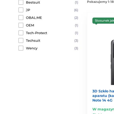
Pokazujemy 1-18
Bestsuit
(1)
JP
(6)
OBAL:ME
(2)
Stosunek ja
OEM
(1)
Tech-Protect
(1)
Techsuit
(3)
Wency
(3)
3D Szkło h
aparatu (k
Note 14 4G
W magazyn