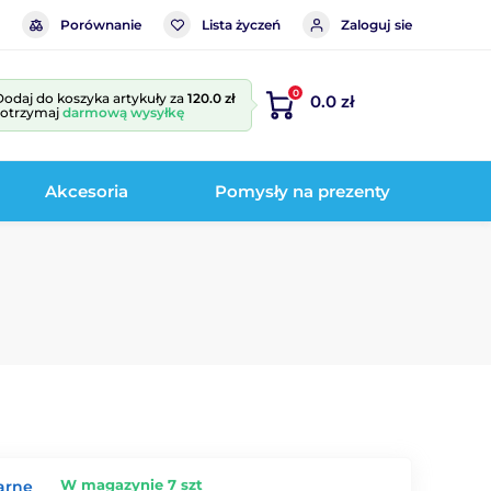
Porównanie
Lista życzeń
Zaloguj sie
0
Dodaj do koszyka artykuły za
120.0 zł
0.0 zł
i otrzymaj
darmową wysyłkę
Akcesoria
Pomysły na prezenty
W magazynie 7 szt
arne