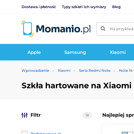
Dostawa i płatność
Typy szkieł i ich wymiary
Blog
Na przykład
Apple
Samsung
Xiaomi
Wprowadzenie
Xiaomi
Seria Redmi Note
Note 14
Szkła hartowane na Xiaomi
Filtr
Najlepiej sp
18
Podstawowa