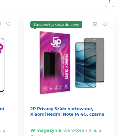
1
Stosunek jakości do ceny
mi
JP Privacy Szkło hartowane,
Xiaomi Redmi Note 14 4G, czarne
. u
W magazynie
,
we wtorek 11. 8. u