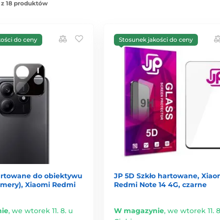
 z 18 produktów
kości do ceny
Stosunek jakości do ceny
artowane do obiektywu
JP 5D Szkło hartowane, Xiao
amery), Xiaomi Redmi
Redmi Note 14 4G, czarne
ie
,
we wtorek 11. 8. u
W magazynie
,
we wtorek 11. 8