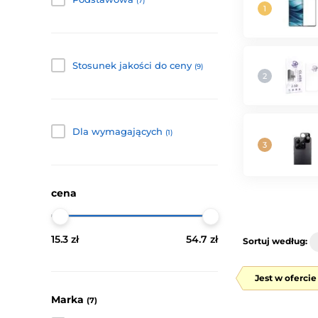
(7)
Stosunek jakości do ceny
(9)
Dla wymagających
(1)
cena
15.3 zł
54.7 zł
Sortuj według:
Jest w oferci
Marka
(7)