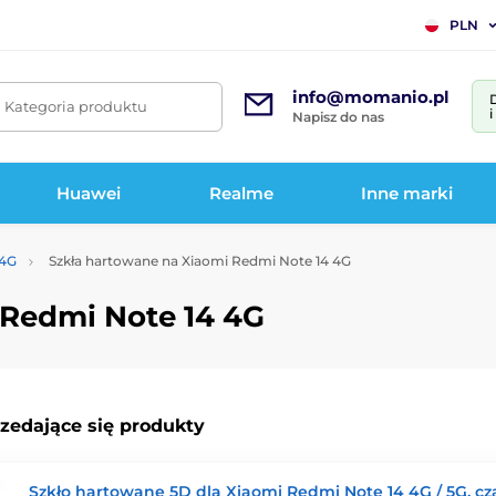
PLN
info@momanio.pl
. Kategoria produktu
Napisz do nas
Huawei
Realme
Inne marki
 4G
Szkła hartowane na Xiaomi Redmi Note 14 4G
 Redmi Note 14 4G
rzedające się produkty
Szkło hartowane 5D dla Xiaomi Redmi Note 14 4G / 5G, cz