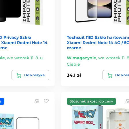
1D Privacy Szkło
Techsuit 111D Szkło hartowan
 Xiaomi Redmi Note 14
Xiaomi Redmi Note 14 4G / 5G
arne
czarne
ie
,
we wtorek 11. 8. u
W magazynie
,
we wtorek 11. 8
Ciebie
34.1 zł
Do koszyka
Do kos
a
Stosunek jakości do ceny