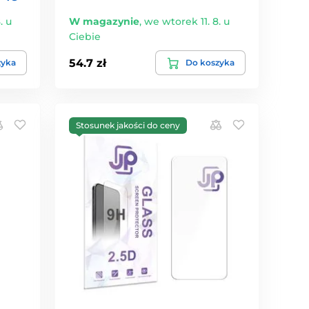
. u
W magazynie
,
we wtorek 11. 8. u
Ciebie
54.7 zł
zyka
Do koszyka
Stosunek jakości do ceny