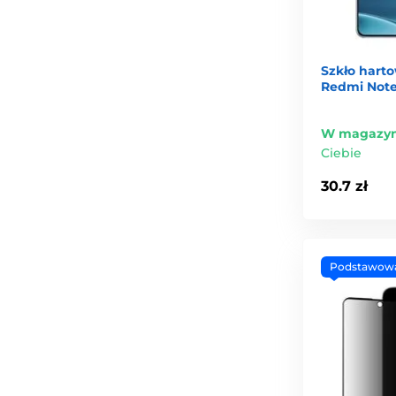
Szkło hart
Redmi Note 
W magazyn
Ciebie
30.7 zł
Podstawow