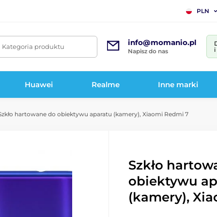
PLN
info@momanio.pl
. Kategoria produktu
Napisz do nas
Huawei
Realme
Inne marki
zkło hartowane do obiektywu aparatu (kamery), Xiaomi Redmi 7
Szkło hartow
obiektywu ap
(kamery), Xi