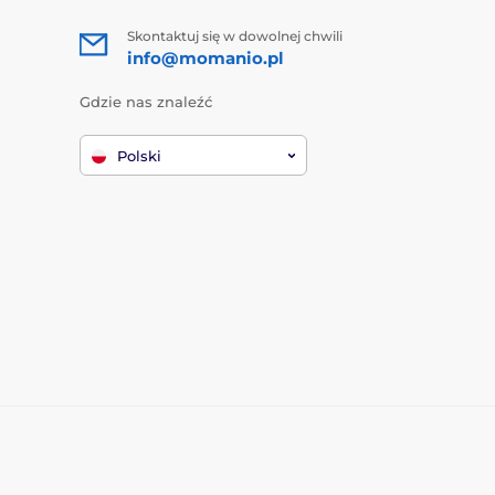
Skontaktuj się w dowolnej chwili
info@momanio.pl
Gdzie nas znaleźć
Polski