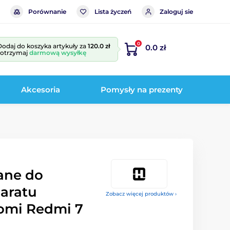
Porównanie
Lista życzeń
Zaloguj sie
0
Dodaj do koszyka artykuły za
120.0 zł
0.0 zł
i otrzymaj
darmową wysyłkę
Akcesoria
Pomysły na prezenty
ane do
aratu
Zobacz więcej produktów ›
aomi Redmi 7