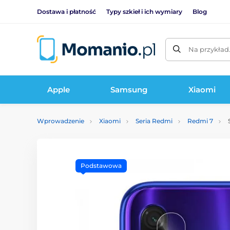
Dostawa i płatność
Typy szkieł i ich wymiary
Blog
Na przykład
Apple
Samsung
Xiaomi
Wprowadzenie
Xiaomi
Seria Redmi
Redmi 7
S
Podstawowa