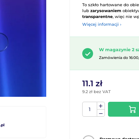
To szkło hartowane do ob
lub
zarysowaniem
obiektyw
transparentne
, więc nie w
Więcej informacji ›
W magazynie 2 s
Zamówienia do 16:00
11.1 zł
9.2 zł bez VAT
pl
Darmowa dostaw