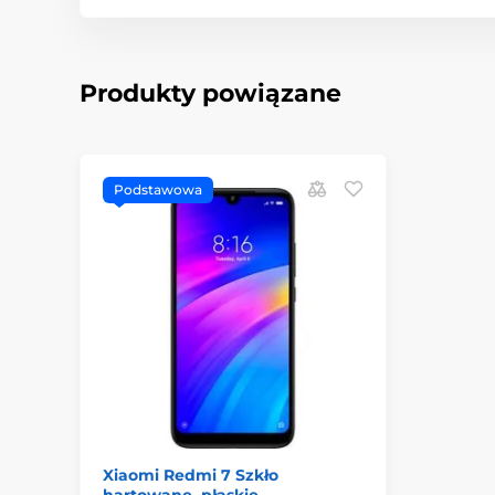
Produkty powiązane
Podstawowa
Xiaomi Redmi 7 Szkło
hartowane, płaskie