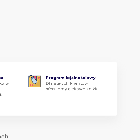
ta
Program lojalnościowy
ko w
Dla stałych klientów
oferujemy ciekawe zniżki.
ub
ach