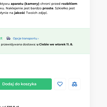
iektywu
aparatu (kamery)
chroni przed
rozbitiem
u. Naklejenie jest bardzo
proste
. Szkiełko jest
płynie na
jakość
Twoich zdjęć.
zt
Opcje transportu ›
, przewidywana dostawa:
u Ciebie we wtorek 11. 8.
Dodaj do koszyka
a
od
120.0 zł