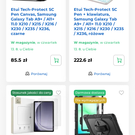
Etui Tech-Protect SC
Etui Tech-Protect SC
Pen Canvas, Samsung
Pen + klawiatura,
Galaxy Tab A9+ / A11+
Samsung Galaxy Tab
11.0 X210 / X215 / X216 /
A9+ / A11+ 11.0 X210 /
X230 / X235 / X236,
X215 / X216 / X230 / X235
czarne
/ X236, różowe
W magazynie
,
w czwartek
W magazynie
,
w czwartek
13. 8. u Ciebie
13. 8. u Ciebie
85.5 zł
222.6 zł
Porównaj
Porównaj
Stosunek jakości do ceny
Darmowa dostawa
Dla wymagających