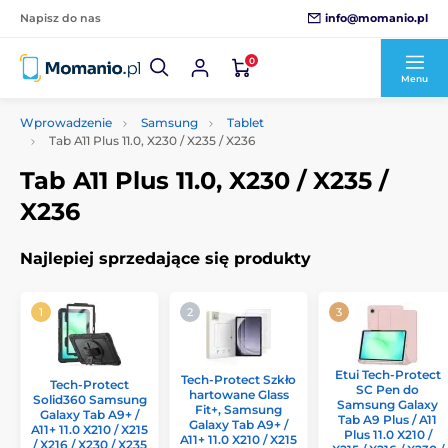
info@momanio.pl
Napisz do nas
0
Menu
Wprowadzenie
Samsung
Tablet
Tab A11 Plus 11.0, X230 / X235 / X236
Tab A11 Plus 11.0, X230 / X235 /
X236
Najlepiej sprzedające się produkty
Etui Tech-Protect
Tech-Protect Szkło
Tech-Protect
SC Pen do
hartowane Glass
Solid360 Samsung
Samsung Galaxy
Fit+, Samsung
Galaxy Tab A9+ /
Tab A9 Plus / A11
Galaxy Tab A9+ /
A11+ 11.0 X210 / X215
Plus 11.0 X210 /
A11+ 11.0 X210 / X215
/ X216 / X230 / X235