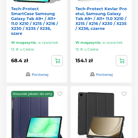
Tech-Protect
Tech-Protect Kevlar Pro
SmartCase Samsung
etui, Samsung Galaxy
Galaxy Tab A9+ / A11+
Tab A9+ / A11+ 11.0 X210 /
11.0 X210 / X215 / X216 /
X215 / X216 / X230 / X235
X230 / X235 / X236,
/ X236, czarne
szare
W magazynie
,
w czwartek
W magazynie
,
w czwartek
13. 8. u Ciebie
13. 8. u Ciebie
68.4 zł
154.1 zł
Porównaj
Porównaj
Stosunek jakości do ceny