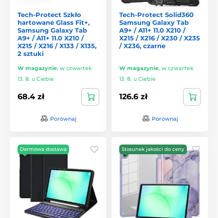
Tech-Protect Szkło
Tech-Protect Solid360
hartowane Glass Fit+,
Samsung Galaxy Tab
Samsung Galaxy Tab
A9+ / A11+ 11.0 X210 /
A9+ / A11+ 11.0 X210 /
X215 / X216 / X230 / X235
X215 / X216 / X133 / X135,
/ X236, czarne
2 sztuki
W magazynie
,
w czwartek
W magazynie
,
w czwartek
13. 8. u Ciebie
13. 8. u Ciebie
68.4 zł
126.6 zł
Porównaj
Porównaj
Darmowa dostawa
Stosunek jakości do ceny