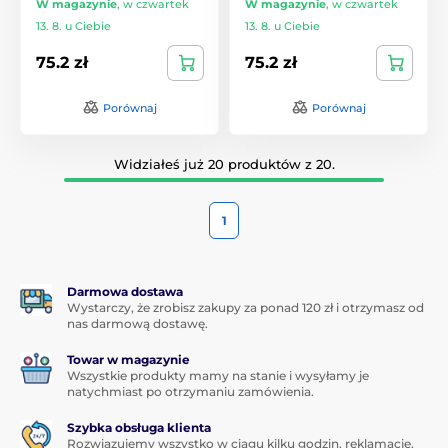
W magazynie
,
w czwartek
W magazynie
,
w czwartek
13. 8. u Ciebie
13. 8. u Ciebie
75.2 zł
75.2 zł
Porównaj
Porównaj
Widziałeś już 20 produktów z 20.
1
Darmowa dostawa
Wystarczy, że zrobisz zakupy za ponad 120 zł i otrzymasz od
nas darmową dostawę.
Towar w magazynie
Wszystkie produkty mamy na stanie i wysyłamy je
natychmiast po otrzymaniu zamówienia.
Szybka obsługa klienta
Rozwiązujemy wszystko w ciągu kilku godzin, reklamacje,