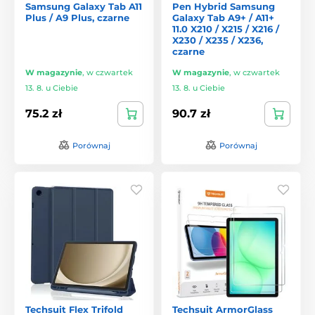
Samsung Galaxy Tab A11
Pen Hybrid Samsung
Plus / A9 Plus, czarne
Galaxy Tab A9+ / A11+
11.0 X210 / X215 / X216 /
X230 / X235 / X236,
czarne
W magazynie
,
w czwartek
W magazynie
,
w czwartek
13. 8. u Ciebie
13. 8. u Ciebie
75.2 zł
90.7 zł
Porównaj
Porównaj
Techsuit Flex Trifold
Techsuit ArmorGlass