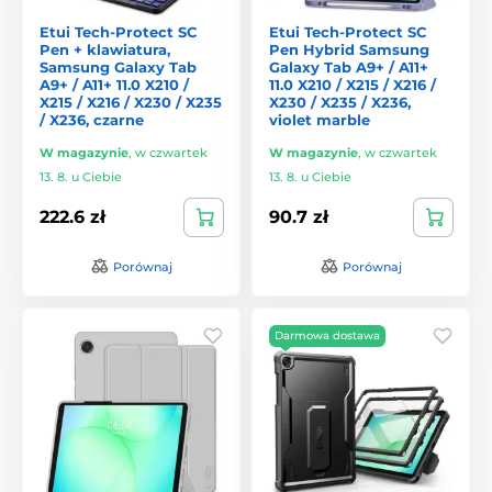
Etui Tech-Protect SC
Etui Tech-Protect SC
Pen + klawiatura,
Pen Hybrid Samsung
Samsung Galaxy Tab
Galaxy Tab A9+ / A11+
A9+ / A11+ 11.0 X210 /
11.0 X210 / X215 / X216 /
X215 / X216 / X230 / X235
X230 / X235 / X236,
/ X236, czarne
violet marble
W magazynie
,
w czwartek
W magazynie
,
w czwartek
13. 8. u Ciebie
13. 8. u Ciebie
222.6 zł
90.7 zł
Porównaj
Porównaj
Darmowa dostawa