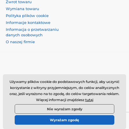
Zwrot towaru
Wymiana towaru
Polityka plików cookie
Informacje kontaktowe
Informacja o przetwarzaniu
danych osobowych
O naszej firmie
Momanio s.r.o., Okružní 361/14, 74718, Píšť, Czechy,
Używamy plików cookie do podstawowych funkcji, aby uczynić
VAT: CZ09604707, info@momanio.pl
korzystanie z witryny przyjemniejszym, do celów analitycznych
oraz, jeśli wyrażono na to zgodę, do celów targetowania reklam.
Więcej informacji znajdziesz
tutaj
Nie wyrażam zgody
Wyrażam zgodę
© 2026 www.momanio.pl ⦁ Utworzono e-sklep
SIMPLIA.cz