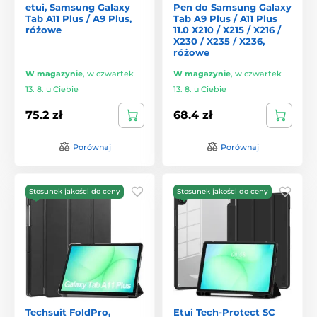
etui, Samsung Galaxy
Pen do Samsung Galaxy
Tab A11 Plus / A9 Plus,
Tab A9 Plus / A11 Plus
różowe
11.0 X210 / X215 / X216 /
X230 / X235 / X236,
różowe
W magazynie
,
w czwartek
W magazynie
,
w czwartek
13. 8. u Ciebie
13. 8. u Ciebie
75.2 zł
68.4 zł
Porównaj
Porównaj
Stosunek jakości do ceny
Stosunek jakości do ceny
Techsuit FoldPro,
Etui Tech-Protect SC