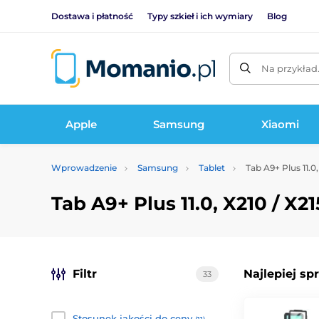
Dostawa i płatność
Typy szkieł i ich wymiary
Blog
Na przykład
Apple
Samsung
Xiaomi
Wprowadzenie
Samsung
Tablet
Tab A9+ Plus 11.0,
Tab A9+ Plus 11.0, X210 / X21
Filtr
Najlepiej sp
33
Stosunek jakości do ceny