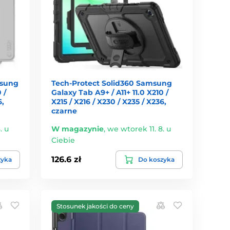
msung
Tech-Protect Solid360 Samsung
 /
Galaxy Tab A9+ / A11+ 11.0 X210 /
6,
X215 / X216 / X230 / X235 / X236,
czarne
. u
W magazynie
,
we wtorek 11. 8. u
Ciebie
126.6 zł
zyka
Do koszyka
Stosunek jakości do ceny