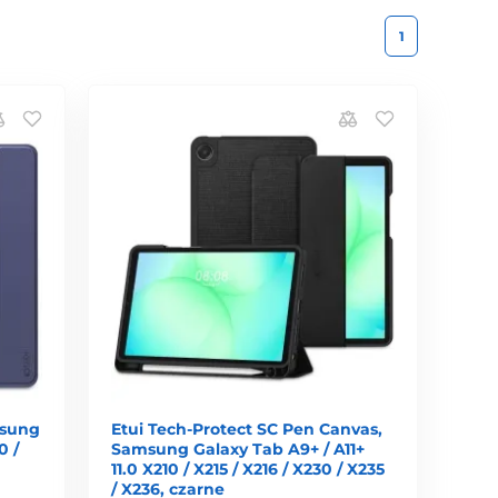
1
msung
Etui Tech-Protect SC Pen Canvas,
0 /
Samsung Galaxy Tab A9+ / A11+
11.0 X210 / X215 / X216 / X230 / X235
/ X236, czarne