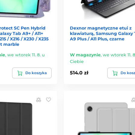
rotect SC Pen Hybrid
Dexnor magnetyczne etui z
laxy Tab A9+ / A11+
klawiaturą, Samsung Galaxy
X215 / X216 / X230 / X235
A9 Plus / A11 Plus, czarne
let marble
ie
,
we wtorek 11. 8. u
W magazynie
,
we wtorek 11. 8
Ciebie
514.0 zł
Do koszyka
Do kos