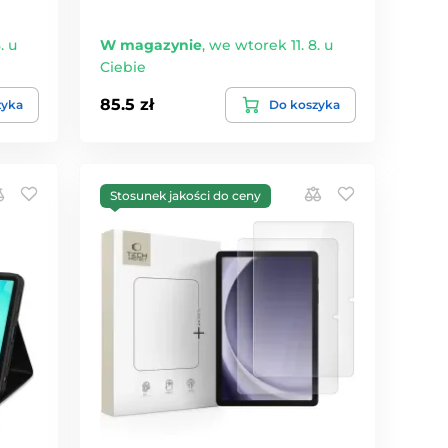
. u
W magazynie
,
we wtorek 11. 8. u
Ciebie
85.5 zł
zyka
Do koszyka
Stosunek jakości do ceny