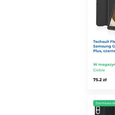
Techsuit Fle
Samsung Gal
Plus, czarn
W magazyn
Ciebie
75.2 zł
Darmowa d