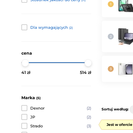
(11)
Dla wymagających
(2)
cena
41 zł
514 zł
Marka
(5)
Dexnor
(2)
Sortuj według:
JP
(2)
Jest w oferci
Strado
(3)