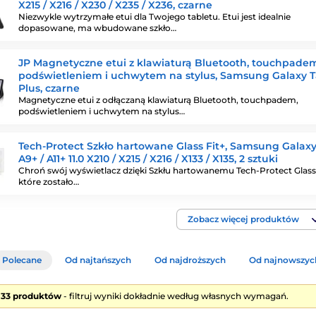
X215 / X216 / X230 / X235 / X236, czarne
Niezwykle wytrzymałe etui dla Twojego tabletu. Etui jest idealnie
dopasowane, ma wbudowane szkło…
JP Magnetyczne etui z klawiaturą Bluetooth, touchpade
podświetleniem i uchwytem na stylus, Samsung Galaxy 
Plus, czarne
Magnetyczne etui z odłączaną klawiaturą Bluetooth, touchpadem,
podświetleniem i uchwytem na stylus…
Tech-Protect Szkło hartowane Glass Fit+, Samsung Galax
A9+ / A11+ 11.0 X210 / X215 / X216 / X133 / X135, 2 sztuki
Chroń swój wyświetlacz dzięki Szkłu hartowanemu Tech-Protect Glass 
które zostało…
Zobacz więcej produktów
Polecane
Od najtańszych
Od najdroższych
Od najnowszyc
e 33 produktów
- filtruj wyniki dokładnie według własnych wymagań.