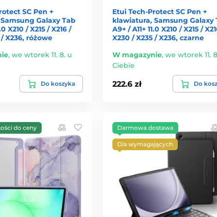
rotect SC Pen +
Etui Tech-Protect SC Pen +
, Samsung Galaxy Tab
klawiatura, Samsung Galaxy
.0 X210 / X215 / X216 /
A9+ / A11+ 11.0 X210 / X215 / X21
 / X236, różowe
X230 / X235 / X236, czarne
ie
,
we wtorek 11. 8. u
W magazynie
,
we wtorek 11. 8
Ciebie
222.6 zł
Do koszyka
Do kos
kości do ceny
Darmowa dostawa
Dla wymagających