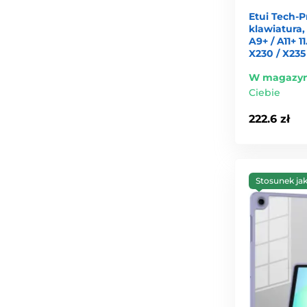
Etui Tech-P
klawiatura
A9+ / A11+ 11
X230 / X235
W magazyn
Ciebie
222.6 zł
Stosunek ja