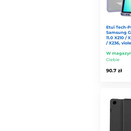
Etui Tech-P
Samsung Ga
11.0 X210 / 
/ X236, vio
W magazyn
Ciebie
90.7 zł