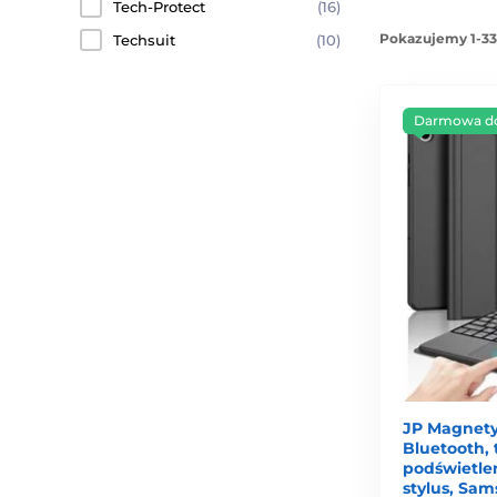
Tech-Protect
(16)
Pokazujemy 1-33
Techsuit
(10)
Darmowa d
JP Magnety
Bluetooth,
podświetle
stylus, Sa