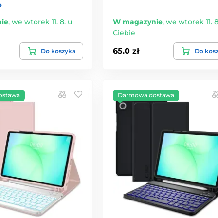
e
ie
,
we wtorek 11. 8. u
W magazynie
,
we wtorek 11. 8
Ciebie
65.0 zł
Do koszyka
Do kos
ostawa
Darmowa dostawa