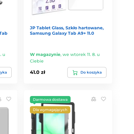
JP Tablet Glass, Szkło hartowane,
 Tab
Samsung Galaxy Tab A9+ 11.0
. u
W magazynie
,
we wtorek 11. 8. u
Ciebie
41.0 zł
zyka
Do koszyka
Darmowa dostawa
Dla wymagających