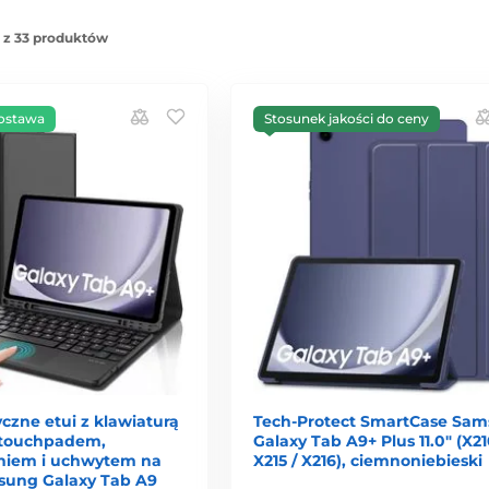
 z 33 produktów
ostawa
Stosunek jakości do ceny
czne etui z klawiaturą
Tech-Protect SmartCase Sa
 touchpadem,
Galaxy Tab A9+ Plus 11.0" (X21
niem i uchwytem na
X215 / X216), ciemnoniebieski
msung Galaxy Tab A9