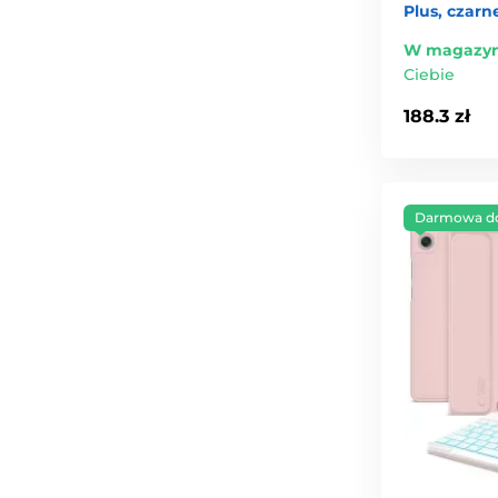
Plus, czarn
W magazyn
Ciebie
188.3 zł
Darmowa d