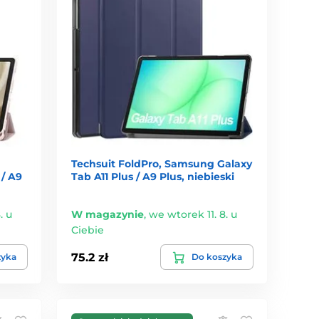
Techsuit FoldPro, Samsung Galaxy
/ A9
Tab A11 Plus / A9 Plus, niebieski
. u
W magazynie
,
we wtorek 11. 8. u
Ciebie
75.2 zł
zyka
Do koszyka