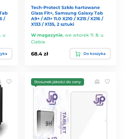
Tech-Protect Szkło hartowane
 Tab
Glass Fit+, Samsung Galaxy Tab
6 /
A9+ / A11+ 11.0 X210 / X215 / X216 /
X133 / X135, 2 sztuki
. u
W magazynie
,
we wtorek 11. 8. u
Ciebie
68.4 zł
zyka
Do koszyka
Stosunek jakości do ceny