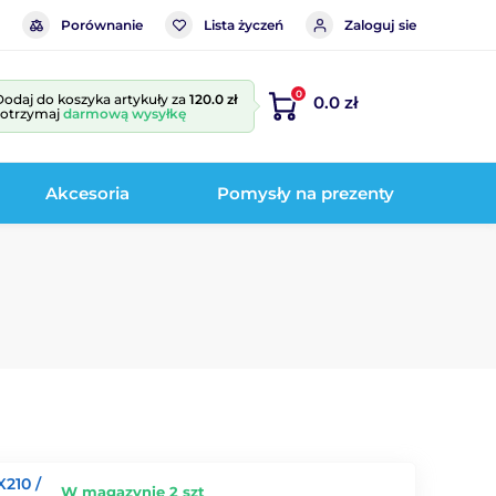
Porównanie
Lista życzeń
Zaloguj sie
0
Dodaj do koszyka artykuły za
120.0 zł
0.0 zł
i otrzymaj
darmową wysyłkę
Akcesoria
Pomysły na prezenty
X210 /
W magazynie 2 szt