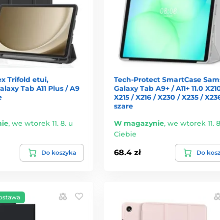
x Trifold etui,
Tech-Protect SmartCase Sa
axy Tab A11 Plus / A9
Galaxy Tab A9+ / A11+ 11.0 X210
e
X215 / X216 / X230 / X235 / X23
szare
ie
,
we wtorek 11. 8. u
W magazynie
,
we wtorek 11. 8
Ciebie
68.4 zł
Do koszyka
Do kos
ostawa