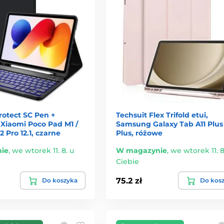
rotect SC Pen +
Techsuit Flex Trifold etui,
 Xiaomi Poco Pad M1 /
Samsung Galaxy Tab A11 Plus 
 Pro 12.1, czarne
Plus, różowe
ie
,
we wtorek 11. 8. u
W magazynie
,
we wtorek 11. 8
Ciebie
75.2 zł
Do koszyka
Do kos