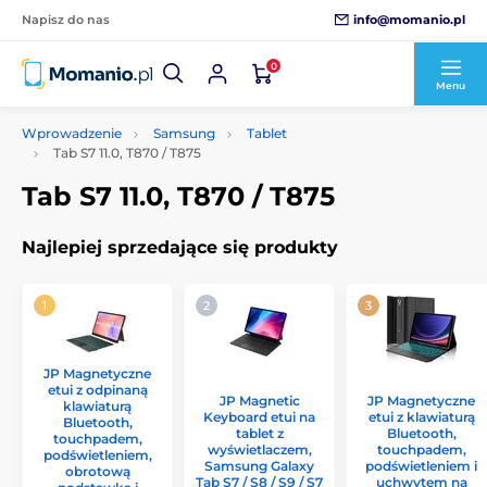
info@momanio.pl
Napisz do nas
0
Menu
Wprowadzenie
Samsung
Tablet
Tab S7 11.0, T870 / T875
Tab S7 11.0, T870 / T875
Najlepiej sprzedające się produkty
JP Magnetyczne
etui z odpinaną
JP Magnetic
JP Magnetyczne
klawiaturą
Keyboard etui na
etui z klawiaturą
Bluetooth,
tablet z
Bluetooth,
touchpadem,
wyświetlaczem,
touchpadem,
podświetleniem,
Samsung Galaxy
podświetleniem i
obrotową
Tab S7 / S8 / S9 / S7
uchwytem na