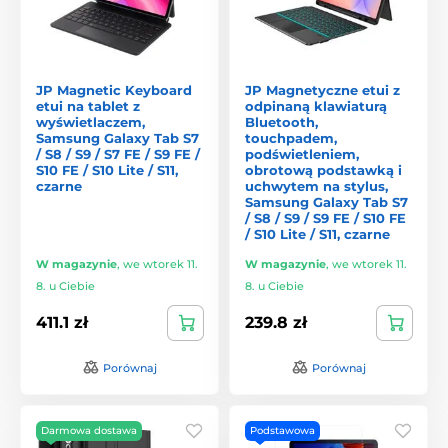
JP Magnetic Keyboard
JP Magnetyczne etui z
etui na tablet z
odpinaną klawiaturą
wyświetlaczem,
Bluetooth,
Samsung Galaxy Tab S7
touchpadem,
/ S8 / S9 / S7 FE / S9 FE /
podświetleniem,
S10 FE / S10 Lite / S11,
obrotową podstawką i
czarne
uchwytem na stylus,
Samsung Galaxy Tab S7
/ S8 / S9 / S9 FE / S10 FE
/ S10 Lite / S11, czarne
W magazynie
,
we wtorek 11.
W magazynie
,
we wtorek 11.
8. u Ciebie
8. u Ciebie
411.1 zł
239.8 zł
Porównaj
Porównaj
Darmowa dostawa
Podstawowa