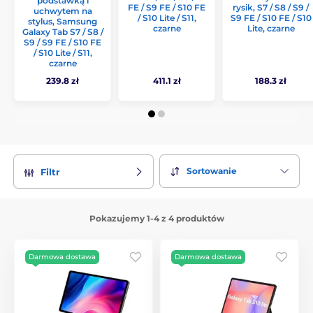
podstawką i
FE / S9 FE / S10 FE
rysik, S7 / S8 / S9 /
uchwytem na
/ S10 Lite / S11,
S9 FE / S10 FE / S10
stylus, Samsung
czarne
Lite, czarne
Galaxy Tab S7 / S8 /
S9 / S9 FE / S10 FE
/ S10 Lite / S11,
czarne
239.8 zł
411.1 zł
188.3 zł
Sortowanie
Filtr
Pokazujemy 1-4 z 4 produktów
Darmowa dostawa
Darmowa dostawa