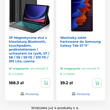
JP Magnetyczne etui z
Wozinsky szkło
klawiaturą Bluetooth,
hartowane do Samsung
touchpadem,
Galaxy Tab S7 11''
podświetleniem i
uchwytem na rysik, S7 /
S8 / S9 / S9 FE / S10 FE /
S10 Lite, czarne
W magazynie
,
we wtorek 11.
W magazynie
,
we wtorek 11.
8. u Ciebie
8. u Ciebie
188.3 zł
39.2 zł
Porównaj
Porównaj
Widziałeś już 4 produkty z 4.