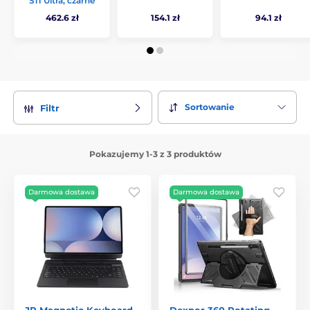
S11 Ultra, czarne
462.6 zł
154.1 zł
94.1 zł
Sortowanie
Filtr
Pokazujemy 1-3 z 3 produktów
Darmowa dostawa
Darmowa dostawa
JP Magnetic Keyboard
Dexnor 360 Rotating