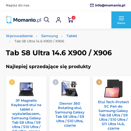
info@momanio.pl
Napisz do nas
0
Menu
Wprowadzenie
Samsung
Tablet
Tab S8 Ultra 14.6 X900 / X906
Tab S8 Ultra 14.6 X900 / X906
Najlepiej sprzedające się produkty
JP Magnetic
Etui Tech-Protect
Dexnor 360
Keyboard etui na
SC Pen do
Rotating etui,
tablet z
Samsung Galaxy
Samsung Galaxy
wyświetlaczem,
Tab S8 Ultra / S9
Tab S8 Ultra / S9
Samsung Galaxy
Ultra / S10 Ultra /
Ultra / S10 Ultra,
Tab S8 Ultra / S9
S11 Ultra 14.6,
czarne
Ultra / S10 Ultra /
czarne