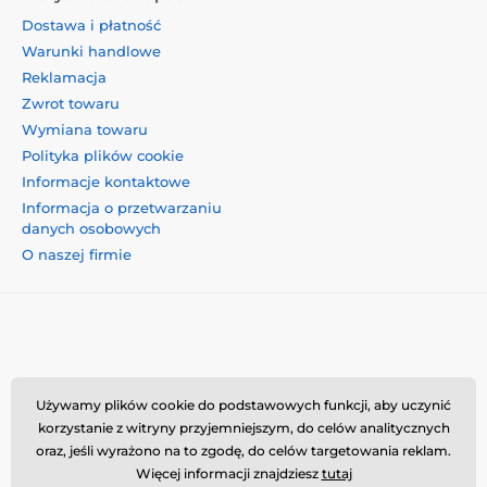
Dostawa i płatność
Warunki handlowe
Reklamacja
Zwrot towaru
Wymiana towaru
Polityka plików cookie
Informacje kontaktowe
Informacja o przetwarzaniu
danych osobowych
O naszej firmie
Momanio s.r.o., Okružní 361/14, 74718, Píšť, Czechy,
Używamy plików cookie do podstawowych funkcji, aby uczynić
VAT: CZ09604707, info@momanio.pl
korzystanie z witryny przyjemniejszym, do celów analitycznych
oraz, jeśli wyrażono na to zgodę, do celów targetowania reklam.
Więcej informacji znajdziesz
tutaj