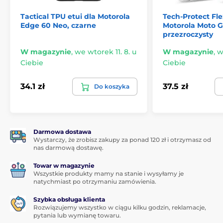
Wycięcie na aparat fotograficzny
Tactical TPU etui dla Motorola
Tech-Protect Fle
Można rozmawiać przez telefon w stanie
Edge 60 Neo, czarne
Motorola Moto G
zamkniętym
przezroczysty
Doskonała ochrona telefonu ze wszystkich stron
W magazynie
,
we wtorek 11. 8. u
W magazynie
,
w
Przegródki np. na karty płatnicze
Ciebie
Ciebie
Otwór do przewleczenia smyczki
Ekologiczne opakowanie z papieru z recyklingu
34.1 zł
37.5 zł
Do koszyka
Dostępne w trzech kolorach
Darmowa dostawa
Wystarczy, że zrobisz zakupy za ponad 120 zł i otrzymasz od
nas darmową dostawę.
Towar w magazynie
Wszystkie produkty mamy na stanie i wysyłamy je
natychmiast po otrzymaniu zamówienia.
Szybka obsługa klienta
Rozwiązujemy wszystko w ciągu kilku godzin, reklamacje,
pytania lub wymianę towaru.