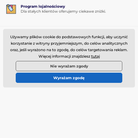
Program lojalnościowy
Dla stałych klientów oferujemy ciekawe zniżki.
Potrzebujesz porady
offline
Używamy plików cookie do podstawowych funkcji, aby uczynić
korzystanie z witryny przyjemniejszym, do celów analitycznych
Obsługa klienta jest dostępna
oraz, jeśli wyrażono na to zgodę, do celów targetowania reklam.
info@momanio.pl
Więcej informacji znajdziesz
tutaj
Gdzie nas znaleźć
Nie wyrażam zgody
Polski
Wyrażam zgodę
Wszystko o zakupach
Dostawa i płatność
Warunki handlowe
Reklamacja
Zwrot towaru