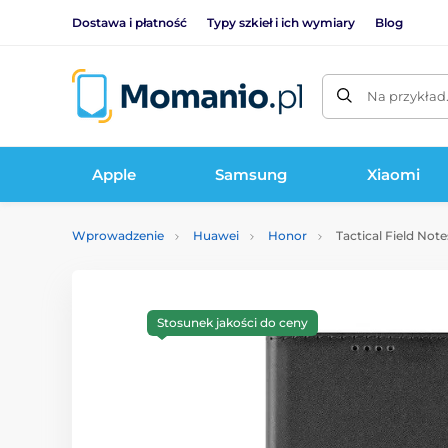
Dostawa i płatność
Typy szkieł i ich wymiary
Blog
Na przykład
Apple
Samsung
Xiaomi
Wprowadzenie
Huawei
Honor
Tactical Field Note
Stosunek jakości do ceny