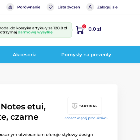
Porównanie
Lista życzeń
Zaloguj sie
0
Dodaj do koszyka artykuły za
120.0 zł
0.0 zł
i otrzymaj
darmową wysyłkę
Akcesoria
Pomysły na prezenty
 Notes etui,
e, czarne
Zobacz więcej produktów ›
z bocznym otwieraniem oferuje stylowy design