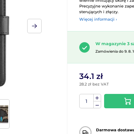
wiernie imitujący skórę i
Precyzyjne wykonanie zape
sterujących i złączy.
Więcej informacji ›
W magazynie 3 s
Zamówienia do 9. 8. 
34.1 zł
28.2 zł bez VAT
Darmowa dostaw