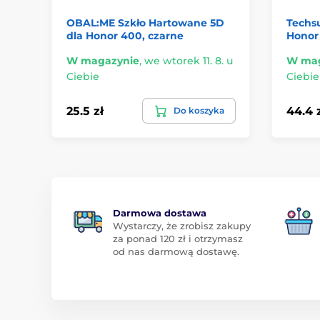
OBAL:ME Szkło Hartowane 5D
Techs
dla Honor 400, czarne
Honor 
W magazynie
,
we wtorek 11. 8. u
W mag
Ciebie
Ciebie
25.5 zł
44.4 
Do koszyka
Darmowa dostawa
Wystarczy, że zrobisz zakupy
za ponad 120 zł i otrzymasz
od nas darmową dostawę.