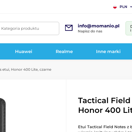
PLN
info@momanio.pl
. Kategoria produktu
Napisz do nas
Huawei
Realme
Inne marki
s etui, Honor 400 Lite, czarne
Tactical Field
Honor 400 Lit
Etui Tactical Field Notes 