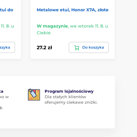
tui do
Metalowe etui, Honor X7A, złote
Me
sz
1. 8. u
W magazynie
,
we wtorek 11. 8. u
W 
Ciebie
Ci
27.2 zł
27
szyka
Do koszyka
ta
Program lojalnościowy
ko w
Dla stałych klientów
oferujemy ciekawe zniżki.
ub