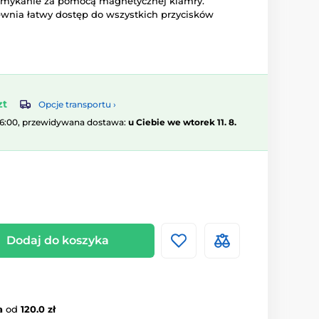
 zamykanie za pomocą magnetycznej klamry.
wnia łatwy dostęp do wszystkich przycisków
zt
Opcje transportu ›
16:00, przewidywana dostawa:
u Ciebie we wtorek 11. 8.
Dodaj do koszyka
a
od
120.0 zł