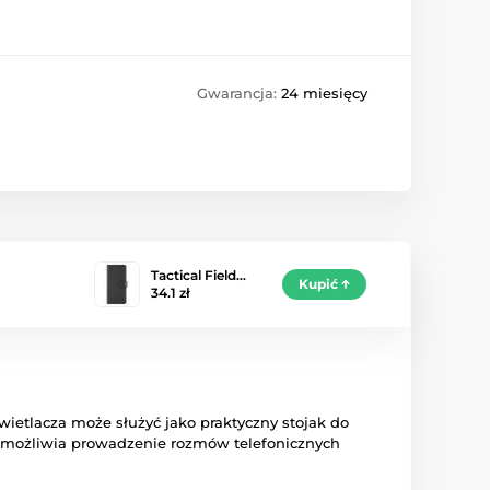
Gwarancja:
24 miesięcy
Tactical Field…
Kupić
34.1 zł
wietlacza może służyć jako praktyczny stojak do
o umożliwia prowadzenie rozmów telefonicznych