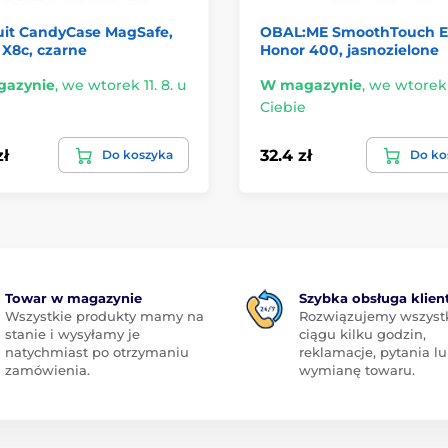
uit CandyCase MagSafe,
OBAL:ME SmoothTouch E
X8c, czarne
Honor 400, jasnozielone
azynie
,
we wtorek 11. 8. u
W magazynie
,
we wtorek 1
Ciebie
zł
32.4 zł
Do koszyka
Do ko
Towar w magazynie
Szybka obsługa klien
Wszystkie produkty mamy na
Rozwiązujemy wszyst
stanie i wysyłamy je
ciągu kilku godzin,
natychmiast po otrzymaniu
reklamacje, pytania l
zamówienia.
wymianę towaru.