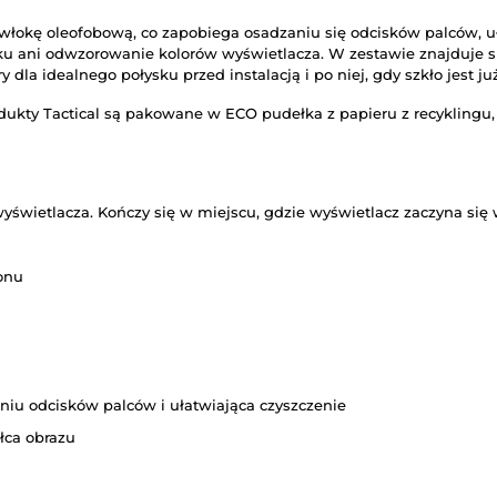
łokę oleofobową, co zapobiega osadzaniu się odcisków palców, u
yku ani odwzorowanie kolorów wyświetlacza. W zestawie znajduje s
ry dla idealnego połysku przed instalacją i po niej, gdy szkło jest
dukty Tactical są pakowane w ECO pudełka z papieru z recyklingu
 wyświetlacza. Kończy się w miejscu, gdzie wyświetlacz zaczyna się
onu
iu odcisków palców i ułatwiająca czyszczenie
łca obrazu