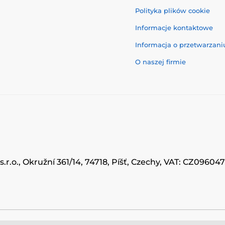
Polityka plików cookie
Informacje kontaktowe
Informacja o przetwarzan
O naszej firmie
.r.o., Okružní 361/14, 74718, Píšť, Czechy, VAT: CZ0960
© 2026 www.momanio.pl ⦁ Utworzono e-sklep
SIMPLIA.cz