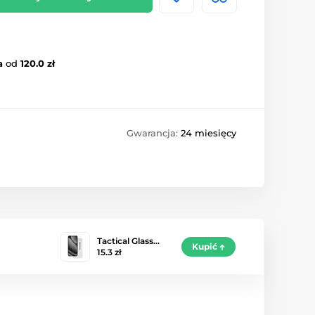
a
od
120.0 zł
Gwarancja:
24 miesięcy
Tactical Glass…
Kupić
15.3 zł