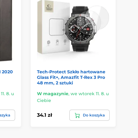
1 2020
Tech-Protect Szkło hartowane
Te
Glass Fit+, Amazfit T-Rex 3 Pro
Gl
48 mm, 2 sztuki
Pro
1. 8. u
W magazynie
,
we wtorek 11. 8. u
W 
Ciebie
Ci
34.1 zł
34.
szyka
Do koszyka