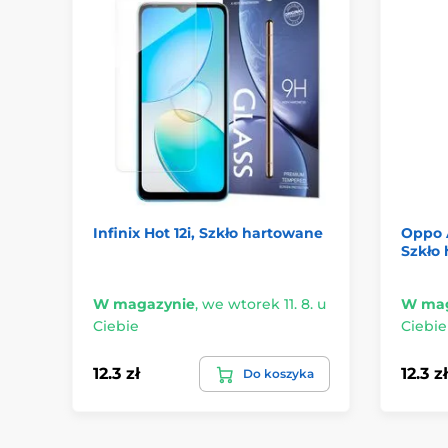
Infinix Hot 12i, Szkło hartowane
Oppo A
Szkło
W magazynie
,
we wtorek 11. 8. u
W mag
Ciebie
Ciebie
12.3 zł
12.3 zł
Do koszyka