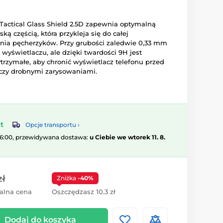
actical Glass Shield 2.5D zapewnia optymalną
ką częścią, która przykleja się do całej
ia pęcherzyków. Przy grubości zaledwie 0,33 mm
 wyświetlaczu, ale dzięki twardości 9H jest
trzymałe, aby chronić wyświetlacz telefonu przed
zy drobnymi zarysowaniami.
t
Opcje transportu ›
16:00, przewidywana dostawa:
u Ciebie we wtorek 11. 8.
zł
Zniżka
-40%
alna cena
Oszczędzasz 10.3 zł
Dodaj do koszyka