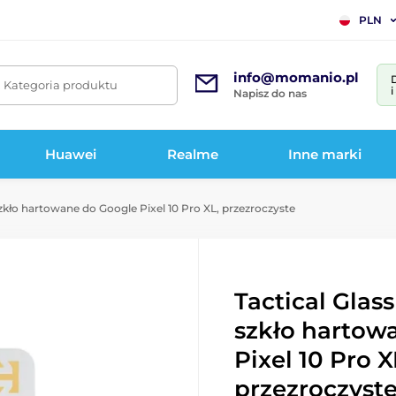
PLN
info@momanio.pl
. Kategoria produktu
Napisz do nas
Huawei
Realme
Inne marki
szkło hartowane do Google Pixel 10 Pro XL, przezroczyste
Tactical Glass
szkło hartow
Pixel 10 Pro X
przezroczyst