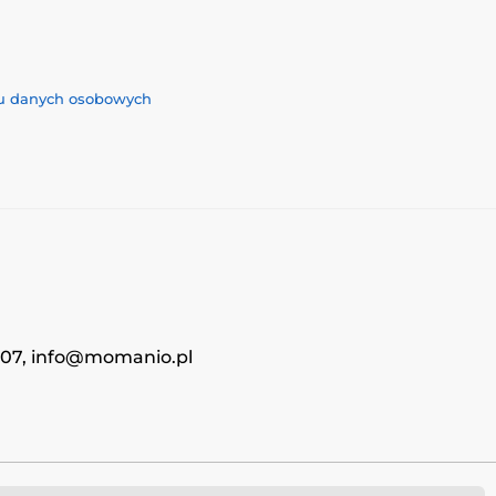
iu danych osobowych
4707, info@momanio.pl