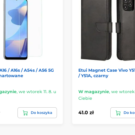
16 / A16s / A54s / A56 5G
Etui Magnet Case Vivo Y5
 hartowane
/ Y51A, czarny
azynie
,
we wtorek 11. 8. u
W magazynie
,
we wtorek 1
Ciebie
41.0 zł
Do koszyka
Do ko