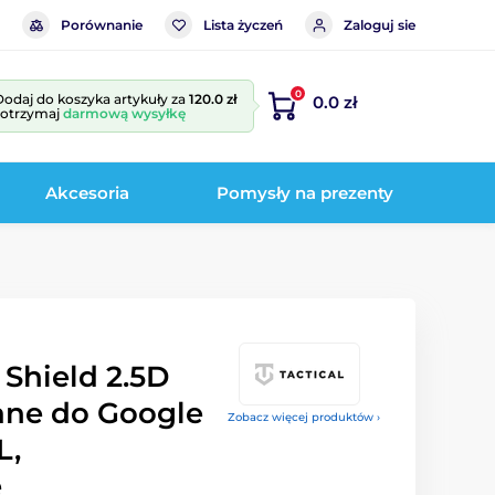
Porównanie
Lista życzeń
Zaloguj sie
0
Dodaj do koszyka artykuły za
120.0 zł
0.0 zł
i otrzymaj
darmową wysyłkę
Akcesoria
Pomysły na prezenty
 Shield 2.5D
ane do Google
Zobacz więcej produktów ›
L,
e