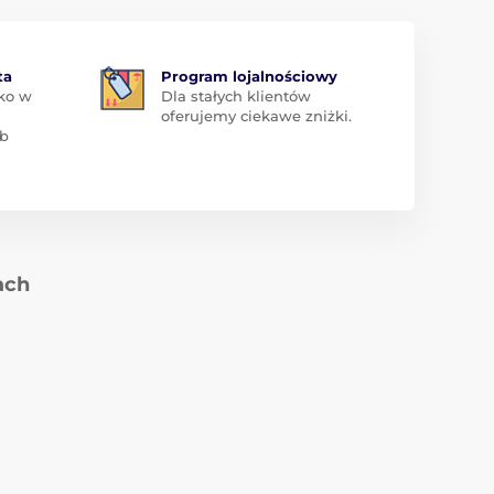
ta
Program lojalnościowy
ko w
Dla stałych klientów
oferujemy ciekawe zniżki.
ub
ach