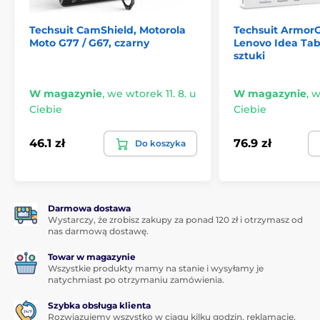
Grubość szkła tylko 0,33mm
Techsuit CamShield, Motorola
Techsuit ArmorG
Twardość szkła to 9H
Moto G77 / G67, czarny
Lenovo Idea Tab
sztuki
Powłoka oleofobowa zapobiegająca pozostawianiu
odcisków palców i ułatwiająca czyszczenie
W magazynie
Doskonałe właściwości optyczne - nie zniekształca
,
we wtorek 11. 8. u
W magazynie
,
w
obrazu
Ciebie
Ciebie
Nie wpływa na czułość wyświetlacza na dotyk
46.1 zł
76.9 zł
Do koszyka
Wszystko potrzebne do instalacji w opakowaniu
Zakryje zarysowania na wyświetlaczu, telefon jest
wtedy znów jak nowy
Ekologiczne opakowanie z papieru z recyklingu
Darmowa dostawa
Wystarczy, że zrobisz zakupy za ponad 120 zł i otrzymasz od
Zawartość opakowania:
nas darmową dostawę.
Szkło hartowane Tactical
Towar w magazynie
Wszystkie produkty mamy na stanie i wysyłamy je
Chusteczka alkoholowa do doskonałego czyszczenia
natychmiast po otrzymaniu zamówienia.
wyświetlacza
Szybka obsługa klienta
Ściereczka z mikrofibry
Rozwiązujemy wszystko w ciągu kilku godzin, reklamacje,