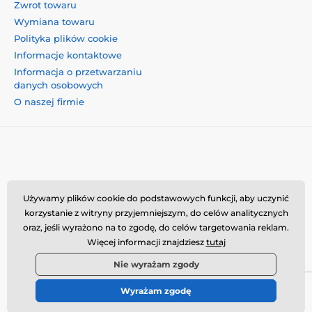
Zwrot towaru
Wymiana towaru
Polityka plików cookie
Informacje kontaktowe
Informacja o przetwarzaniu
danych osobowych
O naszej firmie
Momanio s.r.o., Okružní 361/14, 74718, Píšť, Czechy,
Używamy plików cookie do podstawowych funkcji, aby uczynić
VAT: CZ09604707, info@momanio.pl
korzystanie z witryny przyjemniejszym, do celów analitycznych
oraz, jeśli wyrażono na to zgodę, do celów targetowania reklam.
Więcej informacji znajdziesz
tutaj
Nie wyrażam zgody
Wyrażam zgodę
© 2026 www.momanio.pl ⦁ Utworzono e-sklep
SIMPLIA.cz