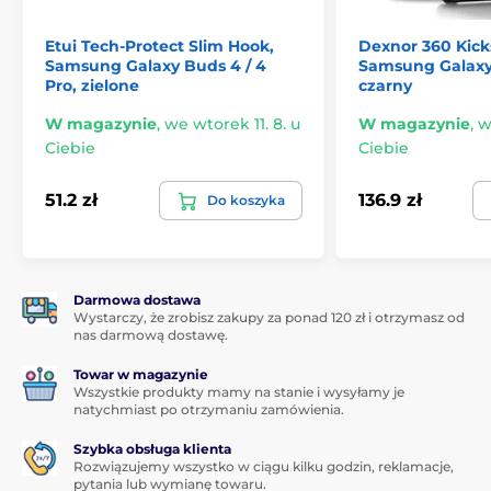
Grubość szkła tylko 0,33mm
Etui Tech-Protect Slim Hook,
Dexnor 360 Kick
Twardość szkła to 9H
Samsung Galaxy Buds 4 / 4
Samsung Galaxy 
Pro, zielone
czarny
Powłoka oleofobowa zapobiegająca pozostawianiu
odcisków palców i ułatwiająca czyszczenie
W magazynie
,
we wtorek 11. 8. u
W magazynie
,
w
Doskonałe właściwości optyczne - nie zniekształca
Ciebie
Ciebie
obrazu
Nie wpływa na czułość wyświetlacza na dotyk
51.2 zł
136.9 zł
Do koszyka
Wszystko potrzebne do instalacji w opakowaniu
Zakryje zarysowania na wyświetlaczu, telefon jest
wtedy znów jak nowy
Darmowa dostawa
Ekologiczne opakowanie z papieru z recyklingu
Wystarczy, że zrobisz zakupy za ponad 120 zł i otrzymasz od
nas darmową dostawę.
Zawartość opakowania:
Towar w magazynie
Szkło hartowane Tactical
Wszystkie produkty mamy na stanie i wysyłamy je
natychmiast po otrzymaniu zamówienia.
Chusteczka alkoholowa do doskonałego czyszczenia
wyświetlacza
Szybka obsługa klienta
Rozwiązujemy wszystko w ciągu kilku godzin, reklamacje,
Ściereczka z mikrofibry
pytania lub wymianę towaru.