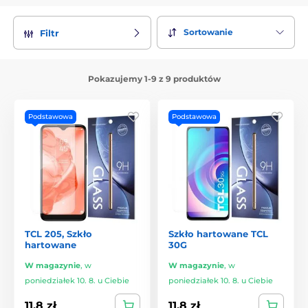
Sortowanie
Filtr
Pokazujemy 1-9 z 9 produktów
Podstawowa
Podstawowa
TCL 205, Szkło
Szkło hartowane TCL
hartowane
30G
W magazynie
,
w
W magazynie
,
w
poniedziałek 10. 8. u Ciebie
poniedziałek 10. 8. u Ciebie
11.8 zł
11.8 zł