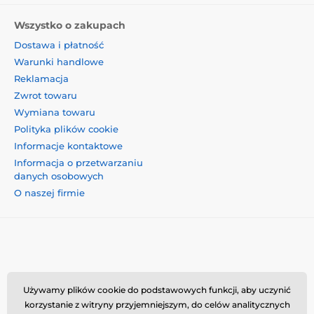
Wszystko o zakupach
Dostawa i płatność
Warunki handlowe
Reklamacja
Zwrot towaru
Wymiana towaru
Polityka plików cookie
Informacje kontaktowe
Informacja o przetwarzaniu
danych osobowych
O naszej firmie
Momanio s.r.o., Okružní 361/14, 74718, Píšť, Czechy,
Używamy plików cookie do podstawowych funkcji, aby uczynić
VAT: CZ09604707, info@momanio.pl
korzystanie z witryny przyjemniejszym, do celów analitycznych