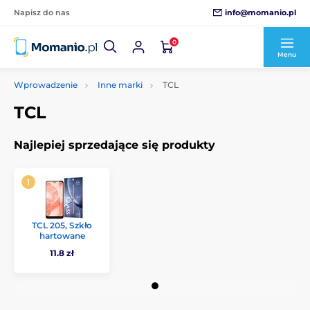
info@momanio.pl
Napisz do nas
0
Menu
Wprowadzenie
Inne marki
TCL
TCL
Najlepiej sprzedające się produkty
TCL 205, Szkło
hartowane
11.8 zł