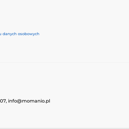
iu danych osobowych
4707, info@momanio.pl