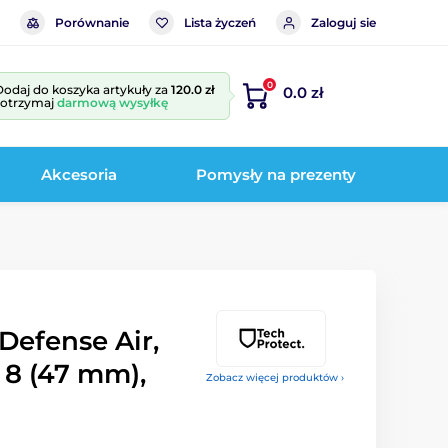
Porównanie
Lista życzeń
Zaloguj sie
0
Dodaj do koszyka artykuły za
120.0 zł
0.0 zł
i otrzymaj
darmową wysyłkę
Akcesoria
Pomysły na prezenty
Defense Air,
 8 (47 mm),
Zobacz więcej produktów ›