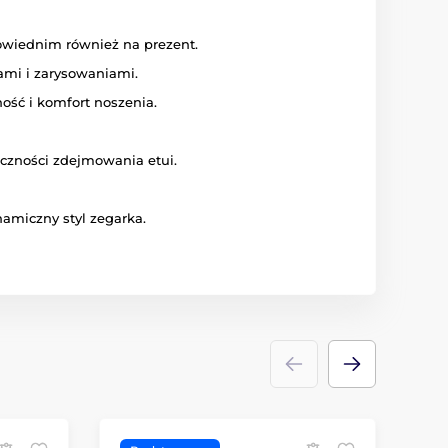
owiednim również na prezent.
mi i zarysowaniami.
ność i komfort noszenia.
eczności zdejmowania etui.
amiczny styl zegarka.