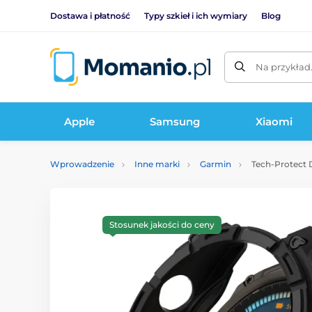
Dostawa i płatność
Typy szkieł i ich wymiary
Blog
Na przykład
Apple
Samsung
Xiaomi
Wprowadzenie
Inne marki
Garmin
Tech-Protect D
Stosunek jakości do ceny