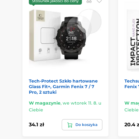
Stosunek jakości do ceny
Tech-Protect Szkło hartowane
Techsu
Glass Fit+, Garmin Fenix 7 / 7
Fenix 
Pro, 2 sztuki
W magazynie
,
we wtorek 11. 8. u
W mag
Ciebie
Ciebie
34.1 zł
20.4 z
Do koszyka