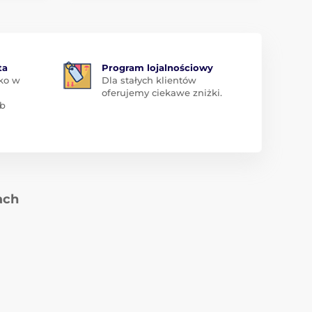
ta
Program lojalnościowy
ko w
Dla stałych klientów
oferujemy ciekawe zniżki.
ub
ach