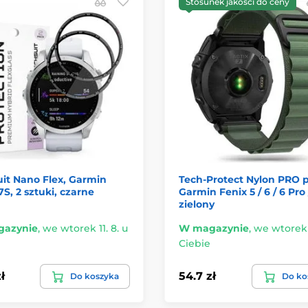
Stosunek jakości do ceny
it Nano Flex, Garmin
Tech-Protect Nylon PRO 
7S, 2 sztuki, czarne
Garmin Fenix 5 / 6 / 6 Pro 
zielony
azynie
,
we wtorek 11. 8. u
W magazynie
,
we wtorek 1
Ciebie
ł
54.7 zł
Do koszyka
Do ko