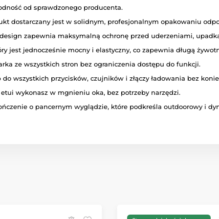
odność od sprawdzonego producenta.
ukt dostarczany jest w solidnym, profesjonalnym opakowaniu odp
 design zapewnia maksymalną ochronę przed uderzeniami, upadka
óry jest jednocześnie mocny i elastyczny, co zapewnia długą żywot
ka ze wszystkich stron bez ograniczenia dostępu do funkcji.
 do wszystkich przycisków, czujników i złączy ładowania bez koni
etui wykonasz w mgnieniu oka, bez potrzeby narzędzi.
czenie o pancernym wyglądzie, które podkreśla outdoorowy i dyn