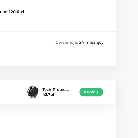
a
od
120.0 zł
Gwarancja:
24 miesięcy
Tech-Protect…
Kupić
42.7 zł