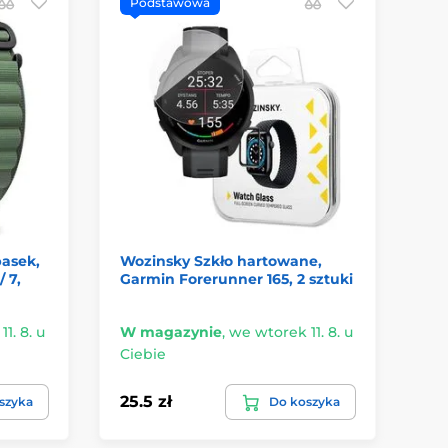
Podstawowa
S
pasek,
Wozinsky Szkło hartowane,
Te
/ 7,
Garmin Forerunner 165, 2 sztuki
Ga
Mu
1. 8. u
W magazynie
,
we wtorek 11. 8. u
W 
Ciebie
Ci
25.5 zł
30
szyka
Do koszyka