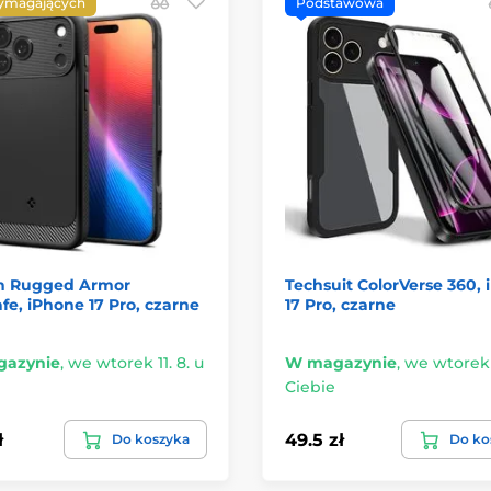
ymagających
Podstawowa
n Rugged Armor
Techsuit ColorVerse 360,
e, iPhone 17 Pro, czarne
17 Pro, czarne
azynie
,
we wtorek 11. 8. u
W magazynie
,
we wtorek 1
Ciebie
ł
49.5 zł
Do koszyka
Do ko