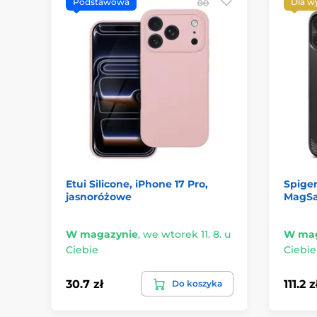
Podstawowa
Dla w
Etui Silicone, iPhone 17 Pro,
Spige
jasnoróżowe
MagSaf
W magazynie
,
we wtorek 11. 8. u
W mag
Ciebie
Ciebie
30.7 zł
111.2 z
Do koszyka