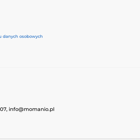
iu danych osobowych
4707, info@momanio.pl