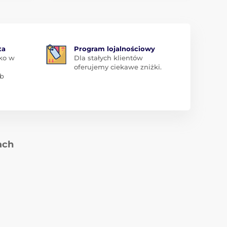
ta
Program lojalnościowy
ko w
Dla stałych klientów
oferujemy ciekawe zniżki.
ub
ach