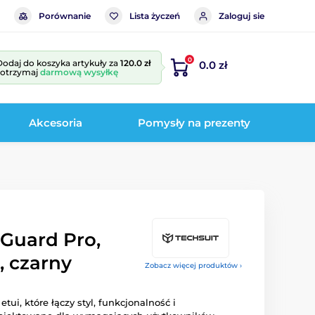
Porównanie
Lista życzeń
Zaloguj sie
0
Dodaj do koszyka artykuły za
120.0 zł
0.0 zł
i otrzymaj
darmową wysyłkę
Akcesoria
Pomysły na prezenty
Guard Pro,
, czarny
Zobacz więcej produktów ›
etui, które łączy styl, funkcjonalność i