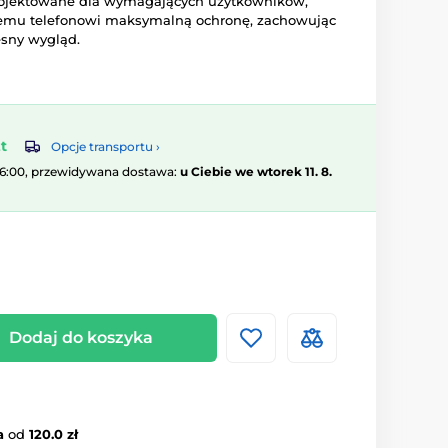
projektowane dla wymagających użytkowników,
jemu telefonowi maksymalną ochronę, zachowując
sny wygląd.
t
Opcje transportu ›
16:00, przewidywana dostawa:
u Ciebie we wtorek 11. 8.
Dodaj do koszyka
a
od
120.0 zł