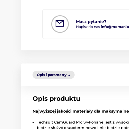
Masz pytanie?
Napisz do nas
info@momanio.
Opis i parametry
Opis produktu
Najwyższej jakości materiały dla maksymalne
Techsuit CamGuard Pro wykonane jest z wysokie
będzie służyć długoterminowo i nie będzie p