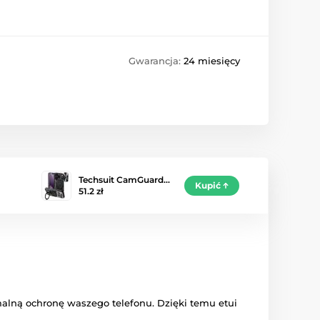
Gwarancja:
24 miesięcy
Techsuit CamGuard…
Kupić
51.2 zł
alną ochronę waszego telefonu. Dzięki temu etui