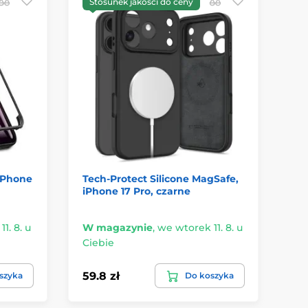
Stosunek jakości do ceny
D
 iPhone
Tech-Protect Silicone MagSafe,
Sp
iPhone 17 Pro, czarne
Ma
on
1. 8. u
W magazynie
,
we wtorek 11. 8. u
W 
Ciebie
Ci
59.8 zł
119
szyka
Do koszyka