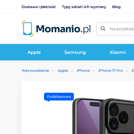
Dostawa i płatność
Typy szkieł i ich wymiary
Blog
Na przykład
Apple
Samsung
Xiaomi
Wprowadzenie
Apple
iPhone
iPhone 17 Pro
E
Podstawowa