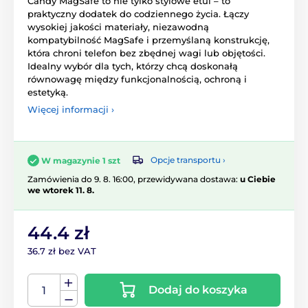
Candy MagSafe to nie tylko stylowe etui – to
praktyczny dodatek do codziennego życia. Łączy
wysokiej jakości materiały, niezawodną
kompatybilność MagSafe i przemyślaną konstrukcję,
która chroni telefon bez zbędnej wagi lub objętości.
Idealny wybór dla tych, którzy chcą doskonałą
równowagę między funkcjonalnością, ochroną i
estetyką.
Więcej informacji ›
Opcje transportu ›
W magazynie 1 szt
Zamówienia do 9. 8. 16:00, przewidywana dostawa:
u Ciebie
we wtorek 11. 8.
44.4 zł
36.7 zł bez VAT
Dodaj do koszyka