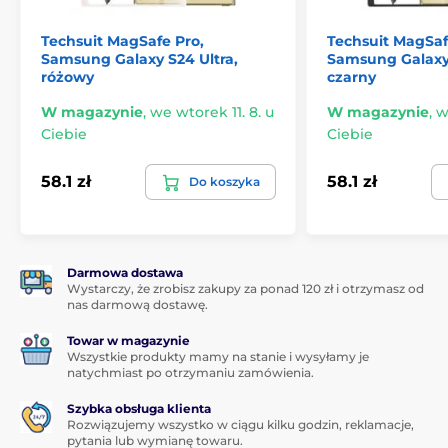
Techsuit MagSafe Pro,
Techsuit MagSaf
Samsung Galaxy S24 Ultra,
Samsung Galaxy 
różowy
czarny
W magazynie
,
we wtorek 11. 8. u
W magazynie
,
w
Ciebie
Ciebie
58.1 zł
58.1 zł
Do koszyka
Darmowa dostawa
Wystarczy, że zrobisz zakupy za ponad 120 zł i otrzymasz od
nas darmową dostawę.
Towar w magazynie
Wszystkie produkty mamy na stanie i wysyłamy je
natychmiast po otrzymaniu zamówienia.
Szybka obsługa klienta
Rozwiązujemy wszystko w ciągu kilku godzin, reklamacje,
pytania lub wymianę towaru.