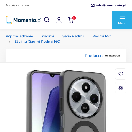
info@momanio.pl
Napisz do nas
0
Menu
Wprowadzenie
Xiaomi
Seria Redmi
Redmi 14C
Etui na Xiaomi Redmi 14C
Producent