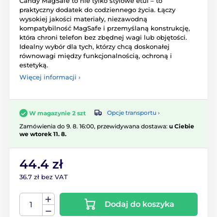
Candy MagSafe to nie tylko stylowe etui – to
praktyczny dodatek do codziennego życia. Łączy
wysokiej jakości materiały, niezawodną
kompatybilność MagSafe i przemyślaną konstrukcję,
która chroni telefon bez zbędnej wagi lub objętości.
Idealny wybór dla tych, którzy chcą doskonałej
równowagi między funkcjonalnością, ochroną i
estetyką.
Więcej informacji ›
Opcje transportu ›
W magazynie 2 szt
Zamówienia do 9. 8. 16:00, przewidywana dostawa:
u Ciebie
we wtorek 11. 8.
44.4 zł
36.7 zł bez VAT
Dodaj do koszyka