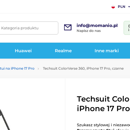
PLN
info@momanio.pl
. Kategoria produktu
Napisz do nas
Huawei
Realme
Inne marki
tui na iPhone 17 Pro
Techsuit ColorVerse 360, iPhone 17 Pro, czarne
Techsuit Colo
iPhone 17 Pro
Szukasz stylowej i niezaw