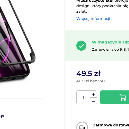
Przezroczyste Etui
oferuje
design, który podkreśla pi
zalety!
Więcej informacji ›
W magazynie 1 sz
Zamówienia do 9. 8. 
49.5 zł
40.9 zł bez VAT
pl
Darmowa dostaw