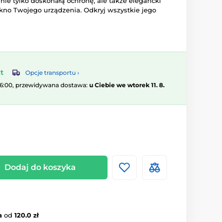
 nie tylko doskonałą ochronę, ale także elegancki
ękno Twojego urządzenia. Odkryj wszystkie jego
t
Opcje transportu ›
16:00, przewidywana dostawa:
u Ciebie we wtorek 11. 8.
Dodaj do koszyka
a
od
120.0 zł