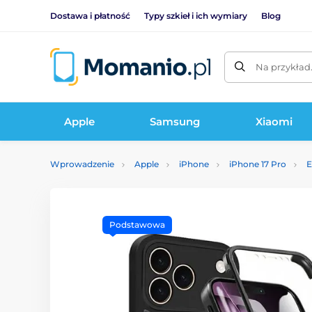
Dostawa i płatność
Typy szkieł i ich wymiary
Blog
Na przykład
Apple
Samsung
Xiaomi
Wprowadzenie
Apple
iPhone
iPhone 17 Pro
E
Podstawowa