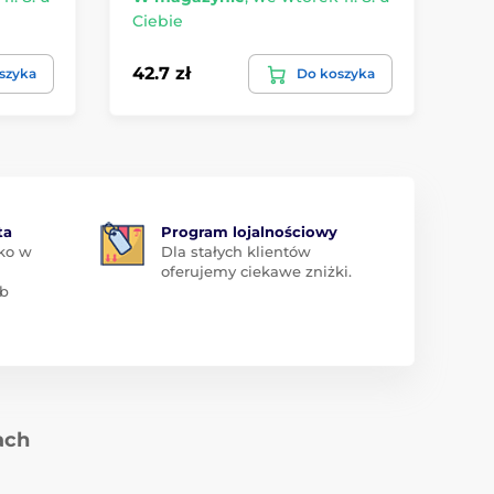
Ciebie
Ci
42.7 zł
59
szyka
Do koszyka
ta
Program lojalnościowy
ko w
Dla stałych klientów
oferujemy ciekawe zniżki.
ub
ach