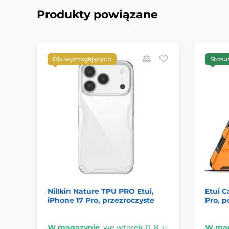
Produkty powiązane
Dla wymagających
Stosu
Nillkin Nature TPU PRO Etui,
Etui C
iPhone 17 Pro, przezroczyste
Pro, 
W magazynie
,
we wtorek 11. 8. u
W mag