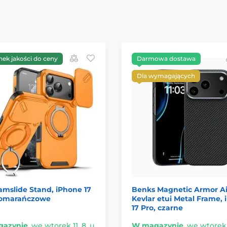
nek jakości do ceny
Darmowa dostawa
Dla wymagających
amslide Stand, iPhone 17
Benks Magnetic Armor Ai
pomarańczowe
Kevlar etui Metal Frame,
17 Pro, czarne
azynie
,
we wtorek 11. 8. u
W magazynie
,
we wtorek 1