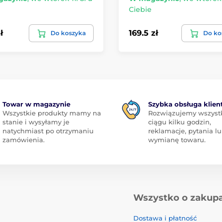
Ciebie
ł
169.5 zł
Do koszyka
Do ko
Towar w magazynie
Szybka obsługa klien
Wszystkie produkty mamy na
Rozwiązujemy wszyst
stanie i wysyłamy je
ciągu kilku godzin,
natychmiast po otrzymaniu
reklamacje, pytania l
zamówienia.
wymianę towaru.
Wszystko o zakup
Dostawa i płatność