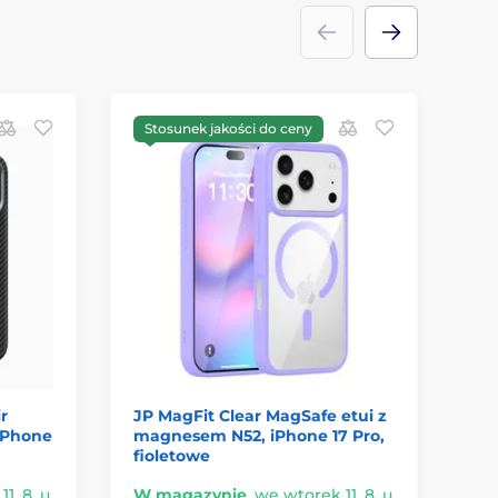
Stosunek jakości do ceny
S
r
JP MagFit Clear MagSafe etui z
Te
 iPhone
magnesem N52, iPhone 17 Pro,
iP
fioletowe
1. 8. u
W magazynie
,
we wtorek 11. 8. u
W 