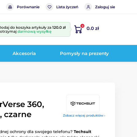
Porównanie
Lista życzeń
Zaloguj sie
0
Dodaj do koszyka artykuły za
120.0 zł
0.0 zł
i otrzymaj
darmową wysyłkę
Akcesoria
Pomysły na prezenty
rVerse 360,
, czarne
Zobacz więcej produktów ›
odnej ochrony dla swojego telefonu?
Techsuit