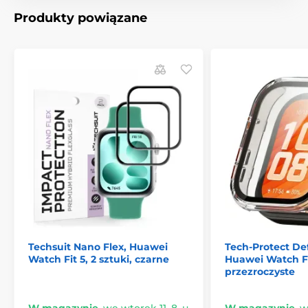
Stylowy design
– ochrona, która wygląda świetnie
Produkty powiązane
Techsuit Nano Flex, Huawei
Tech-Protect D
Watch Fit 5, 2 sztuki, czarne
Huawei Watch Fi
przezroczyste
W magazynie
,
we wtorek 11. 8. u
W magazynie
,
w