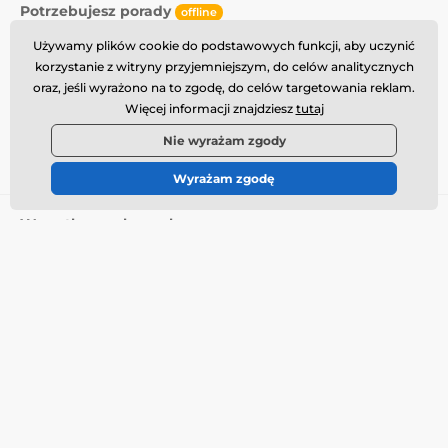
Potrzebujesz porady
offline
Obsługa klienta jest dostępna
Używamy plików cookie do podstawowych funkcji, aby uczynić
korzystanie z witryny przyjemniejszym, do celów analitycznych
info@momanio.pl
oraz, jeśli wyrażono na to zgodę, do celów targetowania reklam.
Gdzie nas znaleźć
Więcej informacji znajdziesz
tutaj
Nie wyrażam zgody
Polski
Wyrażam zgodę
Wszystko o zakupach
Dostawa i płatność
Warunki handlowe
Reklamacja
Zwrot towaru
Wymiana towaru
Polityka plików cookie
Informacje kontaktowe
Informacja o przetwarzaniu
danych osobowych