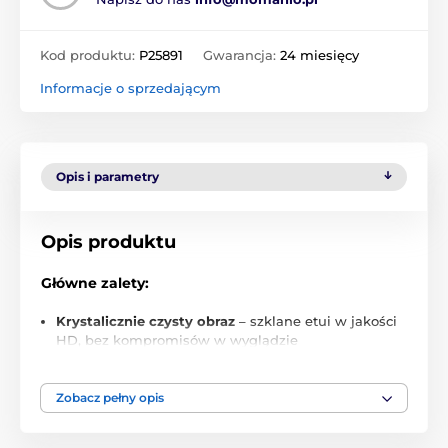
Kod produktu:
P25891
Gwarancja:
24 miesięcy
Informacje o sprzedającym
Opis i parametry
Opis produktu
Główne zalety:
Krystalicznie czysty obraz
– szklane etui w jakości
HD, bez kompromisów w wyglądzie
Cienkie wykonanie
– nie dodaje niepotrzebnej
objętości, a mimo to doskonale chroni
Zobacz pełny opis
Łatwa aplikacja
– w ciągu kilku sekund Twój
zegarek jest jak w bawełnce