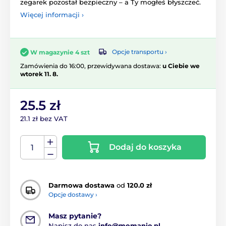
zegarek pozostał bezpieczny – a Ty mogłeś błyszczeć.
Więcej informacji ›
Opcje transportu ›
W magazynie 4 szt
Zamówienia do 16:00, przewidywana dostawa:
u Ciebie we
wtorek 11. 8.
25.5 zł
21.1 zł bez VAT
Dodaj do koszyka
Darmowa dostawa
od
120.0 zł
Opcje dostawy ›
Masz pytanie?
Napisz do nas
info@momanio.pl