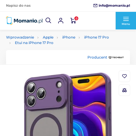
info@momanio.pl
Napisz do nas
0
Menu
Wprowadzenie
Apple
iPhone
iPhone 17 Pro
Etui na iPhone 17 Pro
Producent