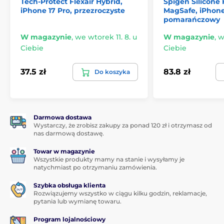
Tech-Protect Flexair Hybrid,
Spigen Silicone 
iPhone 17 Pro, przezroczyste
MagSafe, iPhone
pomarańczowy
W magazynie
,
we wtorek 11. 8. u
W magazynie
,
w
Ciebie
Ciebie
37.5 zł
83.8 zł
Do koszyka
Darmowa dostawa
Wystarczy, że zrobisz zakupy za ponad 120 zł i otrzymasz od
nas darmową dostawę.
Towar w magazynie
Wszystkie produkty mamy na stanie i wysyłamy je
natychmiast po otrzymaniu zamówienia.
Szybka obsługa klienta
Rozwiązujemy wszystko w ciągu kilku godzin, reklamacje,
pytania lub wymianę towaru.
Program lojalnościowy