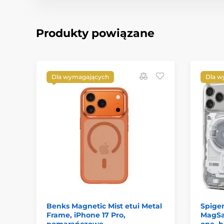
Produkty powiązane
Dla wymagających
Dla w
Benks Magnetic Mist etui Metal
Spigen
Frame, iPhone 17 Pro,
MagSaf
pomarańczowe
one, b