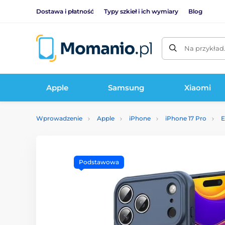
Dostawa i płatność
Typy szkieł i ich wymiary
Blog
Na przykład
Apple
Samsung
Xiaomi
Wprowadzenie
Apple
iPhone
iPhone 17 Pro
E
Podstawowa