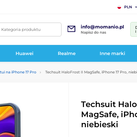
PLN
info@momanio.pl
. Kategoria produktu
Napisz do nas
Huawei
Realme
Inne marki
tui na iPhone 17 Pro
Techsuit HaloFrost II MagSafe, iPhone 17 Pro, nieb
Techsuit Halo
MagSafe, iPho
niebieski