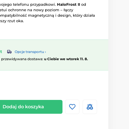
wojego telefonu przypadkowi.
HaloFrost II
od
tui ochronne na nowy poziom – łączy
patybilność magnetyczną i design, który działa
szy rzut oka.
t
Opcje transportu ›
, przewidywana dostawa:
u Ciebie we wtorek 11. 8.
Dodaj do koszyka