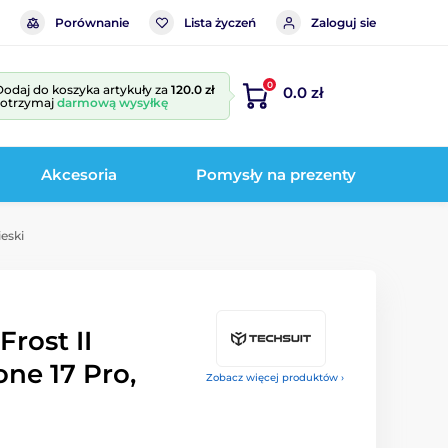
Porównanie
Lista życzeń
Zaloguj sie
0
Dodaj do koszyka artykuły za
120.0 zł
0.0 zł
i otrzymaj
darmową wysyłkę
Akcesoria
Pomysły na prezenty
ieski
Frost II
ne 17 Pro,
Zobacz więcej produktów ›