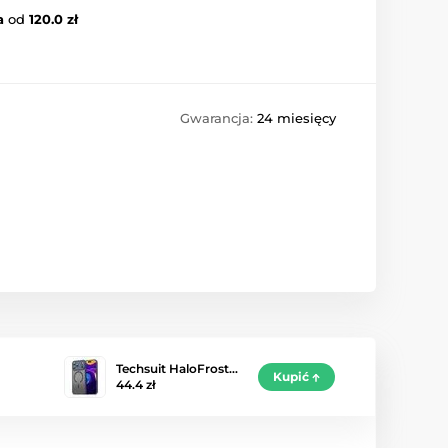
a
od
120.0 zł
Gwarancja:
24 miesięcy
Techsuit HaloFrost…
Kupić
44.4 zł