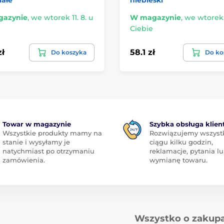
azynie
,
we wtorek 11. 8. u
W magazynie
,
we wtorek 1
Ciebie
zł
58.1 zł
Do koszyka
Do ko
Towar w magazynie
Szybka obsługa klien
Wszystkie produkty mamy na
Rozwiązujemy wszyst
stanie i wysyłamy je
ciągu kilku godzin,
natychmiast po otrzymaniu
reklamacje, pytania l
zamówienia.
wymianę towaru.
Wszystko o zakup