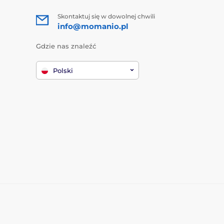
Skontaktuj się w dowolnej chwili
info@momanio.pl
Gdzie nas znaleźć
Polski