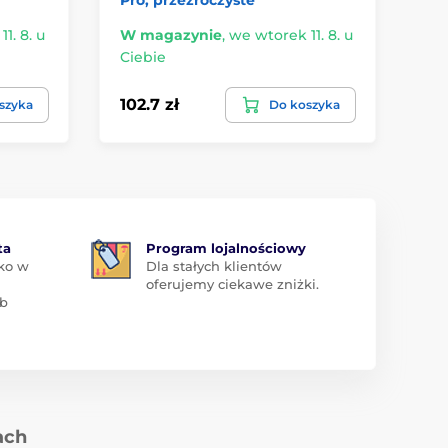
1. 8. u
W magazynie
,
we wtorek 11. 8. u
W 
Ciebie
Ci
102.7 zł
30
szyka
Do koszyka
ta
Program lojalnościowy
ko w
Dla stałych klientów
oferujemy ciekawe zniżki.
ub
ach