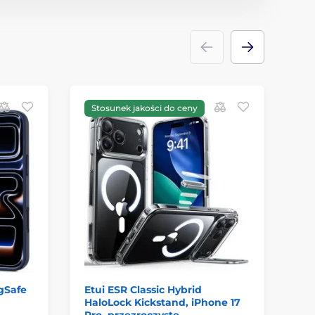
Stosunek jakości do ceny
S
gSafe
Etui ESR Classic Hybrid
Ta
HaloLock Kickstand, iPhone 17
Pr
Pro, przezroczyste