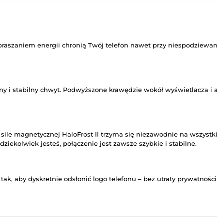
aszaniem energii chronią Twój telefon nawet przy niespodziewany
 i stabilny chwyt. Podwyższone krawędzie wokół wyświetlacza i ap
sile magnetycznej HaloFrost II trzyma się niezawodnie na wszyst
kolwiek jesteś, połączenie jest zawsze szybkie i stabilne.
o tak, aby dyskretnie odsłonić logo telefonu – bez utraty prywatn