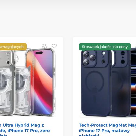
ymagających
Stosunek jakości do ceny
 Ultra Hybrid Mag z
Tech-Protect MagMat Ma
e, iPhone 17 Pro, zero
iPhone 17 Pro, matowy
iałe
niebieski