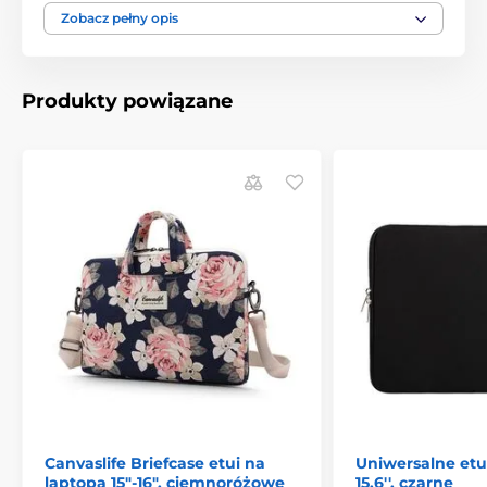
Torba jest cienka, ale ta warstwa jest wystarczająca
Zobacz pełny opis
do ochrony urządzenia. Możesz włożyć ją do
większego bagażu lub trzymać w ręce.
Powierzchnia odporna na zachlapania wodą
-
Produkty powiązane
Twoje urządzenie jest chronione przed deszczem.
Solidny zamek błyskawiczny
- dzięki niemu masz
pewność, że torba nie otworzy się niekontrolowanie.
Precyzyjne szwy
- które gwarantują jakość przez
długie lata i modny wygląd.
Nie obciąża użytkownika
- torba jest wykonana z
lekkiego neoprenu, jej wagi prawie nie poczujesz.
Skutecznie chroni urządzenie
- akcesoria dokładnie
pasują, a wnętrze zostało wzmocnione i wyściełane
miękką tkaniną, która chroni komputer lub tablet.
Urządzenie możesz swobodnie przenosić w
dowolne miejsce bez obaw, że ulegnie uszkodzeniu
podczas transportu.
Canvaslife Briefcase etui na
Uniwersalne etu
laptopa 15"-16", ciemnoróżowe
15,6'', czarne