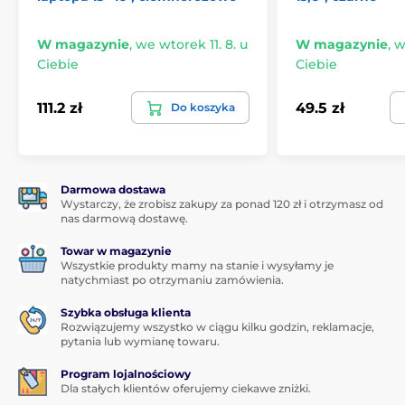
W magazynie
,
we wtorek 11. 8. u
W magazynie
,
w
Ciebie
Ciebie
111.2 zł
49.5 zł
Do koszyka
Darmowa dostawa
Wystarczy, że zrobisz zakupy za ponad 120 zł i otrzymasz od
nas darmową dostawę.
Towar w magazynie
Wszystkie produkty mamy na stanie i wysyłamy je
natychmiast po otrzymaniu zamówienia.
Szybka obsługa klienta
Rozwiązujemy wszystko w ciągu kilku godzin, reklamacje,
pytania lub wymianę towaru.
Program lojalnościowy
Dla stałych klientów oferujemy ciekawe zniżki.