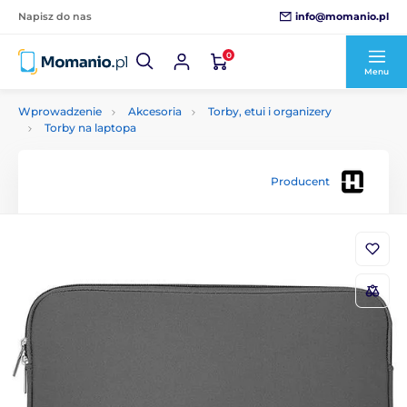
info@momanio.pl
Napisz do nas
0
Menu
Wprowadzenie
Akcesoria
Torby, etui i organizery
Torby na laptopa
Producent