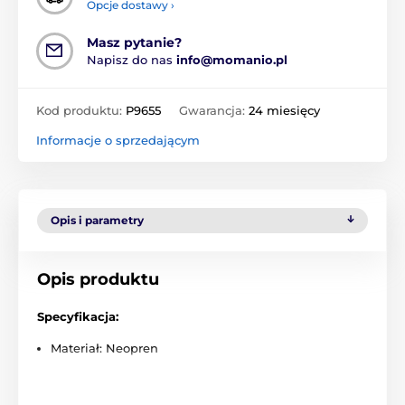
Opcje dostawy ›
Masz pytanie?
Napisz do nas
info@momanio.pl
Kod produktu:
P9655
Gwarancja:
24 miesięcy
Informacje o sprzedającym
Opis i parametry
Opis produktu
Specyfikacja:
Materiał: Neopren
Najważniejsze zalety etui na laptop: