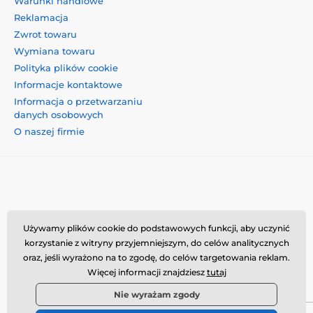
Warunki handlowe
Reklamacja
Zwrot towaru
Wymiana towaru
Polityka plików cookie
Informacje kontaktowe
Informacja o przetwarzaniu
danych osobowych
O naszej firmie
Momanio s.r.o., Okružní 361/14, 74718, Píšť, Czechy,
Używamy plików cookie do podstawowych funkcji, aby uczynić
VAT: CZ09604707, info@momanio.pl
korzystanie z witryny przyjemniejszym, do celów analitycznych
oraz, jeśli wyrażono na to zgodę, do celów targetowania reklam.
Więcej informacji znajdziesz
tutaj
Nie wyrażam zgody