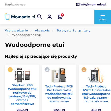
info@momanio.pl
Napisz do nas
0
Menu
Wprowadzenie
Akcesoria
Torby, etui i organizery
Wodoodporne etui
Wodoodporne etui
Najlepiej sprzedające się produkty
Shellbox IP68
Tech-Protect IPX8
Tech-Protect
Wodoodporne etui
Pro Uniwersalne
UWC9 Uniwersalne
nurkowe do
wodoodporne etui
etui wodoodporne
telefonu, 15M/50ft,
do nurkowania,
8,9 cala, czarno-
czarne /
szaro-czarne
pomarańczowe
pomarańczowe
205.5 zł
222.6 zł
46.1 zł