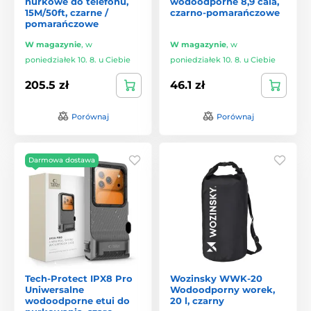
nurkowe do telefonu,
wodoodporne 8,9 cala,
15M/50ft, czarne /
czarno-pomarańczowe
pomarańczowe
W magazynie
,
w
W magazynie
,
w
poniedziałek 10. 8. u Ciebie
poniedziałek 10. 8. u Ciebie
205.5 zł
46.1 zł
Porównaj
Porównaj
Darmowa dostawa
Tech-Protect IPX8 Pro
Wozinsky WWK-20
Uniwersalne
Wodoodporny worek,
wodoodporne etui do
20 l, czarny