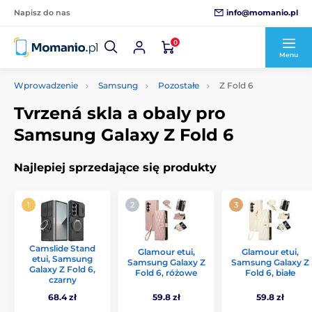
info@momanio.pl
Napisz do nas
0
Menu
Wprowadzenie
Samsung
Pozostałe
Z Fold 6
Tvrzená skla a obaly pro
Samsung Galaxy Z Fold 6
Najlepiej sprzedające się produkty
Camslide Stand
Glamour etui,
Glamour etui,
etui, Samsung
Samsung Galaxy Z
Samsung Galaxy Z
Galaxy Z Fold 6,
Fold 6, różowe
Fold 6, białe
czarny
68.4 zł
59.8 zł
59.8 zł